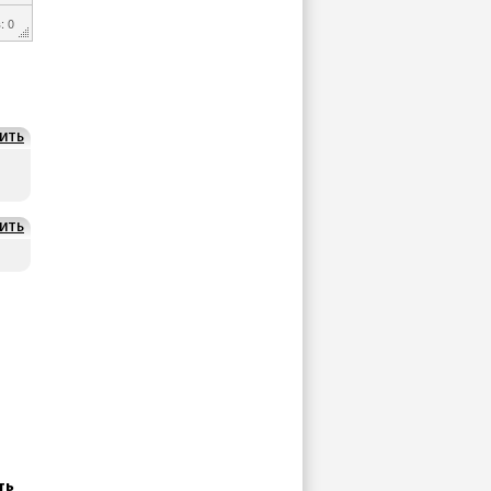
: 0
ИТЬ
ИТЬ
ть