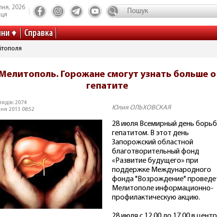
пня, 2026
иця
ини
Справка
ітополя
Мелитополь. Горожане смогут узнать больше о
гепатите
ядів: 2074
Юлия ОЛЬХОВСКАЯ
ня 2013 08:52
28 июля Всемирный день борьб
гепатитом. В этот день
Запорожский областной
благотворительный фонд
«Развитие будущего» при
поддержке Международного
фонда "Возрождение" проведе
Мелитополе информационно-
профилактическую акцию.
28 июля с 12.00 до 17.00 в цент