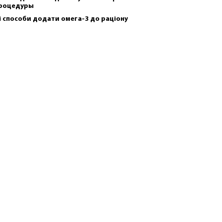
роцедуры
і способи додати омега-3 до раціону