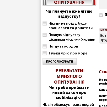
ОПИТУВАННЯ
Чи плануєте вже літню
Я
відпустку?
Нікуди не поїду, буду
працювати та донатити
Мос
Планую відпустку
Вот
цікавими місцями України
тру
Поїду за кордон
Тільки мрію про море
ПРОГОЛОСУВАТИ
РЕЗУЛЬТАТИ
Схо
МИНУЛОГО
Не в
ОПИТУВАННЯ
рокі
Чи треба приймати
Как 
новий закон про
Вент
мобілізацію?
пере
Ні, він обмежує права людей
Опас