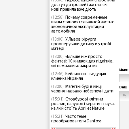
(19:00)
Переселенцям спростили
доступ до грошей і житла: які
нові правила вже діють
(12:58)
Почему современные
шины становятся важной частью
экономичной эксплуатации
автомобиля
(13:00)
У Львові хірурги
прооперували дитину в утробі
матері
(13:00)
«Більше ніж просто
фентезі: 10 книжок для підлітків,
які неможливо закрити»
Имя:
(12:46)
Бейлинсон - ведущая
клиника Израиля
(13:00)
Магнітні бурі в кінці
Ваш 
червня: названо небезпечні дати
(15:31)
Стовбурові клітини
рослин, гіалурон і кератин: наука,
на якій стоїть Abril et Nature
(15:21)
Частотные
преобразователи Danfoss