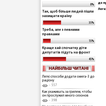
до п
0%
Легк
Так, щоб більше людей пішли
захищати країну
35%
Треба, але з певними
правками
15%
Краще хай спочатку діти
депутатів підуть на фронт
45%
НАЙБІЛЬШ ЧИТАНІ
Легкі способи додати омега-3 до
раціону
557
Как ухаживать за грилем, чтобы
он прослужил много сезонов
398