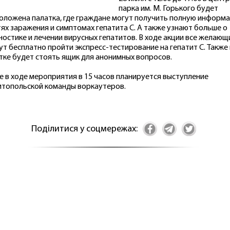
парка им. М. Горького будет
оложена палатка, где граждане могут получить полную информ
тях заражения и симптомах гепатита С. А также узнают больше о
ностике и лечении вирусных гепатитов. В ходе акции все желающ
ут бесплатно пройти экспресс-тестирование на гепатит С. Также 
тке будет стоять ящик для анонимных вопросов.
е в ходе мероприятия в 15 часов планируется выступление
топольской команды воркаутеров.
Поділитися у соцмережах: