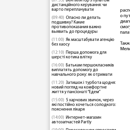
(07:55)
Вентилятор з пультом
дистанційного керування: чи
варто переплачувати
расп
о пу
(09:40)
Опасно ли делать
диаг
подшивку? Какие
смог
противопоказания важно
выявить до процедуры
пала
(11:00)
Як масштабувати агенцію
Такж
без хаосу
Мели
(12:10)
Перша допомога для
шерсті котика влітку
(16:00)
Батькам першокласників
виплатять допомогу до
навчального року: як отримати
(11:20)
Затишок і турбота щодня:
новий погляд на комфортне
життя у пансіонаті “Едем”
(15:00)
5 харчових звичок, через
які постійно хочеться солодкого:
пояснення лікаря
(14:00)
Интернет-магазин
автозапчастей Partly