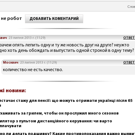
Слов
 не робот
ДОБАВИТЬ КОМЕНТАРИЙ
квич
23 липня 2013 г. (11:29)
ОТВЕТ
 зачем опять лепить одну и ту же новость друг на друге? неужто
дно хоть день обождать и выпустить одной строкой в одну тему?
Москвич
23 липня 2013 г. (11:29)
ОТВЕТ
количество не есть качество.
жі новини:
истачає стажу для пенсії: що можуть отримати українці після 65
в
ухаживать за грилем, чтобы он прослужил много сезонов
илятор з пультом дистанційного керування: чи варто
плачувати
но ли делать подшивку? Какие противопоказания важно выяви