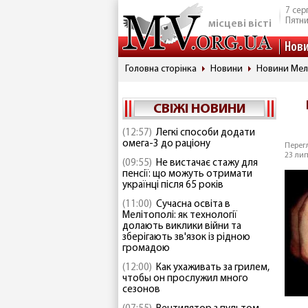
7 сер
Пятн
місцеві вісті
Нов
Головна сторінка
Новини
Новини Мел
СВІЖІ НОВИНИ
(12:57)
Легкі способи додати
омега-3 до раціону
Перегл
23 лип
(09:55)
Не вистачає стажу для
пенсії: що можуть отримати
українці після 65 років
(11:00)
Сучасна освіта в
Мелітополі: як технології
долають виклики війни та
зберігають зв'язок із рідною
громадою
(12:00)
Как ухаживать за грилем,
чтобы он прослужил много
сезонов