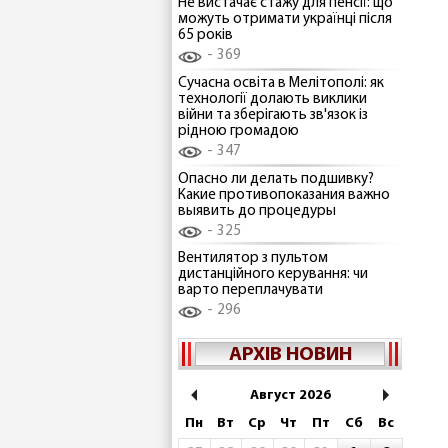
Не вистачає стажу для пенсії: що
можуть отримати українці після
65 років
369
Сучасна освіта в Мелітополі: як
технології долають виклики
війни та зберігають зв'язок із
рідною громадою
347
Опасно ли делать подшивку?
Какие противопоказания важно
выявить до процедуры
325
Вентилятор з пультом
дистанційного керування: чи
варто переплачувати
296
АРХІВ НОВИН
Август 2026
Пн
Вт
Ср
Чт
Пт
Сб
Вс