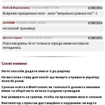
Любоф Марковкина
14 січня 2008 г. (11:39)
ОТВЕТИТЬ
Вовремя скрещенные ноги - залог "визуально ровных ног" :-)
АНОНИМ
16 лютого 2008 г. (01:52)
ОТВЕТИТЬ
не плохой тренажор
Дятел с парка
12 квітня 2010 г. (23:35)
ОТВЕТИТЬ
Классная девка, чето только в городе никак на глаза не
попадалась
Схожі новини:
Легкі способи додати омега-3 до раціону
Не вистачає стажу для пенсії: що можуть отримати українці
після 65 років
Сучасна освіта в Мелітополі: як технології долають виклики
війни та зберігають зв'язок із рідною громадою
Как ухаживать за грилем, чтобы он прослужил много сезонов
Вентилятор з пультом дистанційного керування: чи варто