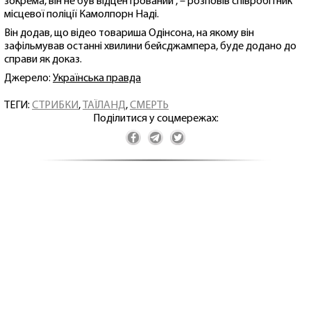
зокрема, він не був відцентрований", – розповів співробітник
місцевої поліції Камолпорн Наді.
Він додав, що відео товариша Одінсона, на якому він
зафільмував останні хвилини бейсджампера, буде додано до
справи як доказ.
Джерело:
Українська правда
ТЕГИ:
СТРИБКИ
,
ТАЇЛАНД
,
СМЕРТЬ
Поділитися у соцмережах: