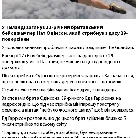
У Таїланді загинув 33-річний британський
бейсджампер Нат Одінсон, який стрибнув з даху 29-
поверхівки.
У чоловіка виникли проблеми із парашутом, пише The Guardian.
Ввечері 27 січня бейсджампер заліз на дах однієї з 29-
поверхівок у місті Паттайя, не маючи на це відповідного
дозволу.
Після стрибка в Одінсона не розкрився парашут. Зазначається,
що чоловік впав на верхівку дерев, після чого – на землю.
Стрибок екстремала фільмував його друг, таїландець.
За словами брата Одінсона, 39-річного Еда Гаррісона, на
кадрах видно, що під час стрибка мініпарашут застряг у
ременях, а відтак, "не було жодного шансу", щоб він розкрився.
Ед Гаррісон розповів, що до цього брат здійснив близько 5
тисяч стрибків по всьому світу.
"Парашут, з яким стрибнув загиблий, був несправний –