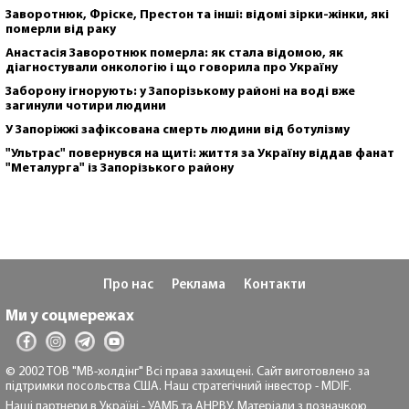
Заворотнюк, Фріске, Престон та інші: відомі зірки-жінки, які
померли від раку
Анастасія Заворотнюк померла: як стала відомою, як
діагностували онкологію і що говорила про Україну
Заборону ігнорують: у Запорізькому районі на воді вже
загинули чотири людини
У Запоріжжі зафіксована смерть людини від ботулізму
"Ультрас" повернувся на щиті: життя за Україну віддав фанат
"Металурга" із Запорізького району
Про нас
Реклама
Контакти
Ми у соцмережах
© 2002 ТОВ "МВ-холдінг" Всі права захищені. Сайт виготовлено за
підтримки посольства США. Наш стратегічний інвестор - MDIF.
Наші партнери в Україні - УАМБ та АНРВУ. Матеріали з позначкою