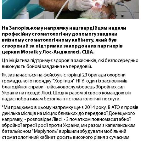
На Запорізькому напрямку нацгвардійцям надали
професійну стоматологічну допомогу завдяки
виїзному стоматологічному кабінету, який був
створений за підтримки закордонних партнерів
церкви Mosaik у Лос-Анджелесі, США.
Ця ініціатива підтримує здоров'я захисників, які безпосередньо
виконують бойові завдання на передовій.
Як зазначається на фейсбук-сторінці 23 бригади охорони
громадського порядку "Хортиця" НГУ, один із засновників
благодійної справи - військовослужбовець Збройних сил
України на псевдо Лівсі. Щодня разом зі своєю командою він
надає побратимам безоплатні стоматологічні послуги.
"Ми працюємо в цьому напрямку ще з 2014 року. В АТО я провів
декілька місяців на місцях близьких до передової Донецького
напрямку, - розповідає Лівсі: - З початком повномасштабної
збройної агресії росії проти України, ми разом з капеланським
батальйоном “Маріуполь” вирішили збудувати мобільний
стоматологічний кабінет досить високого рівня з сучасним