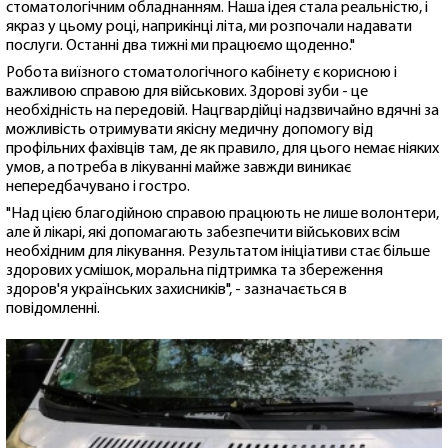
стоматологічним обладнанням. Наша ідея стала реальністю, і
якраз у цьому році, наприкінці літа, ми розпочали надавати
послуги. Останні два тижні ми працюємо щоденно."
Робота виїзного стоматологічного кабінету є корисною і
важливою справою для військових. Здорові зуби - це
необхідність на передовій. Нацгвардійці надзвичайно вдячні за
можливість отримувати якісну медичну допомогу від
профільних фахівців там, де як правило, для цього немає ніяких
умов, а потреба в лікуванні майже завжди виникає
непередбачувано і гостро.
"Над цією благодійною справою працюють не лише волонтери,
але й лікарі, які допомагають забезпечити військових всім
необхідним для лікування. Результатом ініціативи стає більше
здорових усмішок, моральна підтримка та збереження
здоров'я українських захисників", - зазначається в
повідомленні.