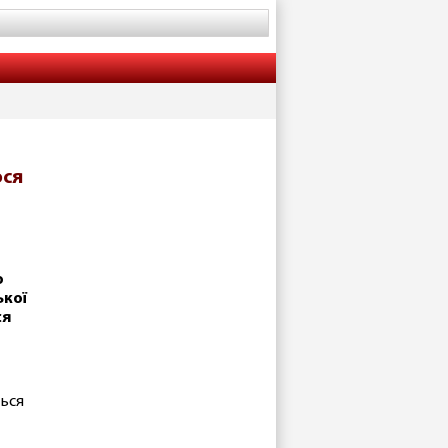
ося
о
ької
ся
ться