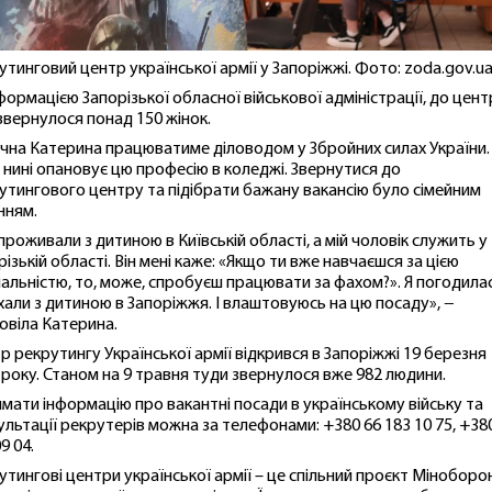
утинговий центр української армії у Запоріжжі. Фото: zoda.gov.u
нформацією Запорізької обласної військової адміністрації, до цен
звернулося понад 150 жінок.
ічна Катерина працюватиме діловодом у Збройних силах України.
 нині опановує цю професію в коледжі. Звернутися до
утингового центру та підібрати бажану вакансію було сімейним
нням.
проживали з дитиною в Київській області, а мій чоловік служить у
різькій області. Він мені каже: «Якщо ти вже навчаєшся за цією
іальністю, то, може, спробуєш працювати за фахом?». Я погодилас
хали з дитиною в Запоріжжя. І влаштовуюсь на цю посаду», −
овіла Катерина.
р рекрутингу Української армії відкрився в Запоріжжі 19 березня
 року. Станом на 9 травня туди звернулося вже 982 людини.
мати інформацію про вакантні посади в українському війську та
ультації рекрутерів можна за телефонами: +380 66 183 10 75, +38
9 04.
утингові центри української армії – це спільний проєкт Міноборо