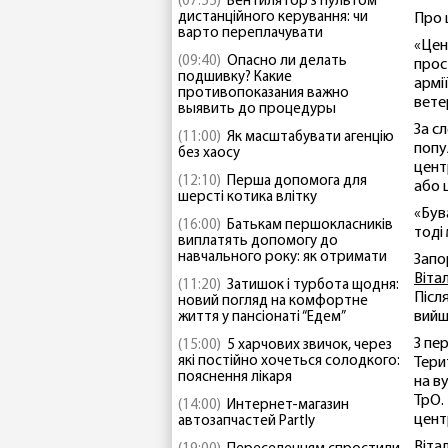
(07:55)
Вентилятор з пультом
дистанційного керування: чи
Про 
варто переплачувати
«Цен
(09:40)
Опасно ли делать
прос
подшивку? Какие
армі
противопоказания важно
вете
выявить до процедуры
За с
(11:00)
Як масштабувати агенцію
попу
без хаосу
цент
(12:10)
Перша допомога для
або ц
шерсті котика влітку
«Був
(16:00)
Батькам першокласників
тоді
виплатять допомогу до
навчального року: як отримати
Запо
Вітал
(11:20)
Затишок і турбота щодня:
Післ
новий погляд на комфортне
вийш
життя у пансіонаті “Едем”
З пе
(15:00)
5 харчових звичок, через
які постійно хочеться солодкого:
Тери
пояснення лікаря
на в
ТрО.
(14:00)
Интернет-магазин
цент
автозапчастей Partly
Віта