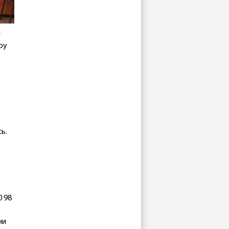
a
тру
ь.
0 98
ни