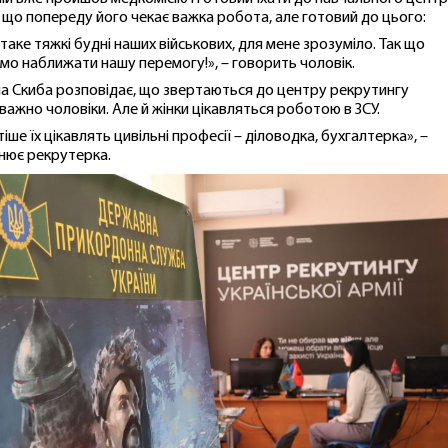
, що попереду його чекає важка робота, але готовий до цього:
таке тяжкі будні наших військових, для мене зрозуміло. Так що
мо наближати нашу перемогу!», – говорить чоловік.
а Скиба розповідає, що звертаються до центру рекрутингу
важно чоловіки. Але й жінки цікавляться роботою в ЗСУ.
іше їх цікавлять цивільні професії – діловодка, бухгалтерка», –
нює рекрутерка.