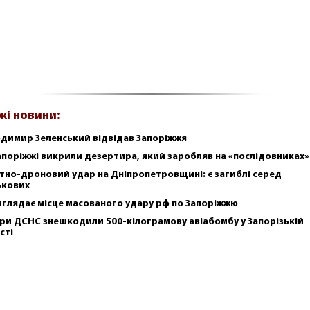
жі новини:
димир Зеленський відвідав Запоріжжя
апоріжжі викрили дезертира, який заробляв на «послідовниках»
тно-дроновий удар на Дніпропетровщині: є загиблі серед
ькових
иглядає місце масованого удару рф по Запоріжжю
ри ДСНС знешкодили 500-кілограмову авіабомбу у Запорізькій
сті