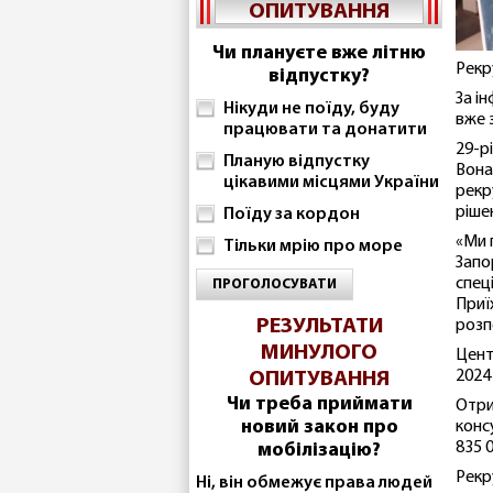
ОПИТУВАННЯ
Чи плануєте вже літню
Рекр
відпустку?
За і
Нікуди не поїду, буду
вже 
працювати та донатити
29-р
Планую відпустку
Вона
цікавими місцями України
рекр
ріше
Поїду за кордон
«Ми 
Тільки мрію про море
Запо
спец
ПРОГОЛОСУВАТИ
Приї
РЕЗУЛЬТАТИ
розп
МИНУЛОГО
Цент
2024
ОПИТУВАННЯ
Чи треба приймати
Отри
новий закон про
конс
835 0
мобілізацію?
Рекр
Ні, він обмежує права людей