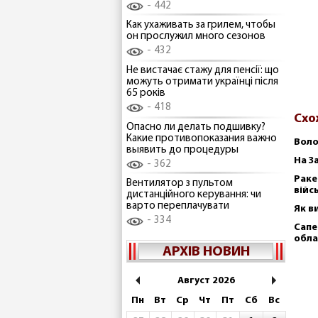
442
Как ухаживать за грилем, чтобы
он прослужил много сезонов
432
Не вистачає стажу для пенсії: що
можуть отримати українці після
65 років
418
Схо
Опасно ли делать подшивку?
Какие противопоказания важно
Воло
выявить до процедуры
На З
362
Раке
Вентилятор з пультом
війс
дистанційного керування: чи
варто переплачувати
Як в
334
Сапе
обла
АРХІВ НОВИН
Август 2026
Пн
Вт
Ср
Чт
Пт
Сб
Вс