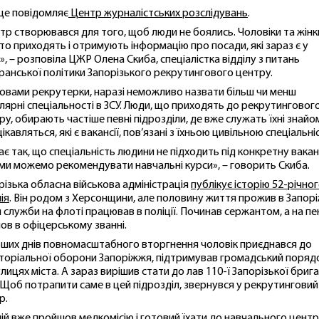
це повідомляє
Центр журналістських розслідувань
.
тр створювався для того, щоб люди не боялись. Чоловіки та жінк
то приходять і отримують інформацію про посади, які зараз є у
ї», – розповіла ЦЖР Олена Скиба, спеціалістка відділу з питань
ранської політики Запорізького рекрутингового центру.
ловами рекрутерки, наразі неможливо назвати більш чи менш
лярні спеціальності в ЗСУ. Люди, що приходять до рекрутинговог
ру, обирають частіше певні підрозділи, де вже служать їхні знайом
ікавляться, які є вакансії, пов’язані з їхньою цивільною спеціальн
ає так, що спеціальність людини не підходить під конкретну вакан
 ми можемо рекомендувати навчальні курси», – говорить Скиба.
різька обласна військова адміністрація
публікує історію 52-річно
ія
. Він родом з Херсонщини, але половину життя прожив в Запорі
я служби на флоті працював в поліції. Починав сержантом, а на пе
ов в офіцерському званні.
рших днів повномасштабного вторгнення чоловік приєднався до
торіальної оборони Запоріжжя, підтримував громадський поряд
улицях міста. А зараз вирішив стати до лав 110-ї Запорізької бриг
 Щоб потрапити саме в цей підрозділ, звернувся у рекрутинговий
р.
лій вже пройшов медкомісію і готовий їхати до навчального центр