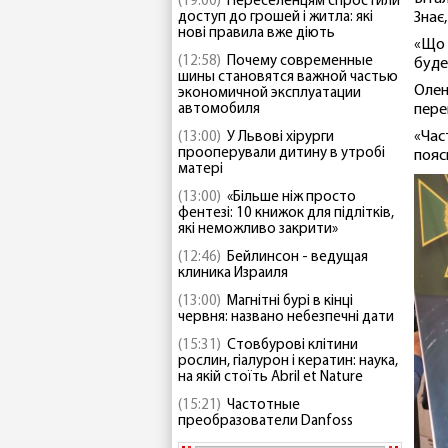
(19:00)
Переселенцям спростили
доступ до грошей і житла: які
Знає
нові правила вже діють
«Що 
(12:58)
Почему современные
буде
шины становятся важной частью
Олен
экономичной эксплуатации
автомобиля
пере
«Част
(13:00)
У Львові хірурги
прооперували дитину в утробі
пояс
матері
(13:00)
«Більше ніж просто
фентезі: 10 книжок для підлітків,
які неможливо закрити»
(12:46)
Бейлинсон - ведущая
клиника Израиля
(13:00)
Магнітні бурі в кінці
червня: названо небезпечні дати
(15:31)
Стовбурові клітини
рослин, гіалурон і кератин: наука,
на якій стоїть Abril et Nature
(15:21)
Частотные
преобразователи Danfoss