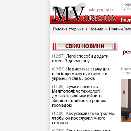
8 сер
Субо
місцеві вісті
Нов
Головна сторінка
Новини
Новини Запо
СВІЖІ НОВИНИ
ре
(12:57)
Легкі способи додати
омега-3 до раціону
(09:55)
Не вистачає стажу для
Перегл
11 тра
пенсії: що можуть отримати
українці після 65 років
(11:00)
Сучасна освіта в
Мелітополі: як технології
долають виклики війни та
зберігають зв'язок із рідною
громадою
(12:00)
Как ухаживать за грилем,
чтобы он прослужил много
сезонов