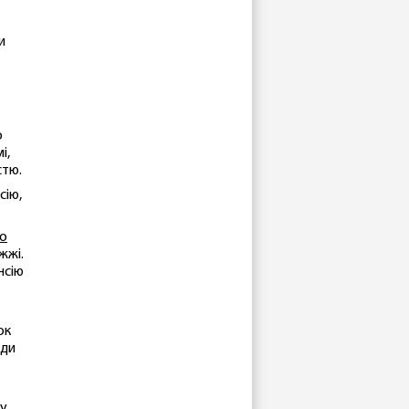
и
о
і,
істю.
сію,
го
жжі.
нсію
ок
ади
у.