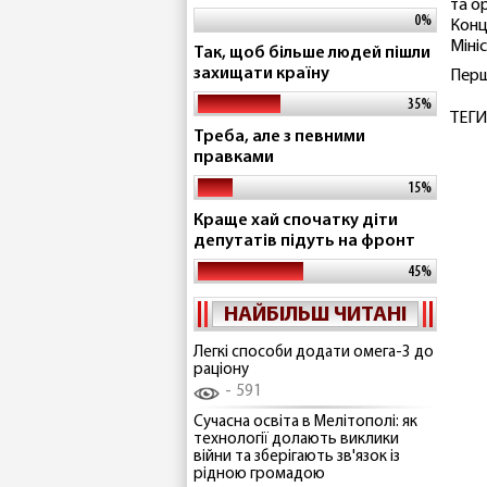
та о
0%
Конц
Міні
Так, щоб більше людей пішли
захищати країну
Перш
35%
ТЕГИ
Треба, але з певними
правками
15%
Краще хай спочатку діти
депутатів підуть на фронт
45%
НАЙБІЛЬШ ЧИТАНІ
Легкі способи додати омега-3 до
раціону
591
Сучасна освіта в Мелітополі: як
технології долають виклики
війни та зберігають зв'язок із
рідною громадою