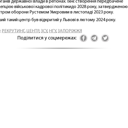
рганів державної влади в регіонах. Їхнє створення передбачене
епцією військової кадрової політикидо 2028 року, затвердженою
стром оборони Рустемом Умєровим в листопаді 2023 року.
ий такий центр був відкритий у Львові в лютому 2024 року.
:
РЕКРУТИНГ
,
ЦЕНТР
,
ЗСУ
,
НГУ
,
ЗАПОРІЖЖЯ
Поділитися у соцмережах: