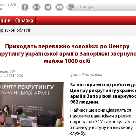
пня, 2026
та
ини
Справка
різькой області
Приходять переважно чоловіки: до Центру
крутингу української армії в Запоріжжі звернул
майже 1000 осіб
ядів: 669
Ірина Запорізька
вня 2024 10:36
За півтора місяці роботи д
Центру рекрутингу українс
армії в Запоріжжі звернуло
982 людини.
Найчастіше вони цікавляться
наявними вакансіями в різних
підрозділах ЗСУ та консультую
з приводу вступу на військову
службу.