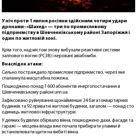
У ніч проти 1 липня росіяни здійснили чотири удари
дронами–«Шахед» — три по промисловому
підприємству в Шевченківському районі Запоріжжя і
один по житловій зоні.
Крім того, над містом знову вибухали реактивні системи
залпового вогню (РСЗВ) і керовані авіабомби.
Внаслідок атаки:
Сильно постраждало промислове підприємство, через яке
спалахнула масштабна пожежа.
Пошкоджено понад 1 600 абонентів енергопостачання в
Шевченківському районі unn.ua.
Зафіксовано руйнування щонайменше 24 багатоквартирних
будинків та 92 приватні житлові будинки, загалом — понад сто
одиниць житлової інфраструктури.
У деяких будівлях обірвало вікна, пошкоджено дахи, фасади та
гаражі — місцева влада вже почала прибирати уламки й
встановлювати щити на вибиті вікна.