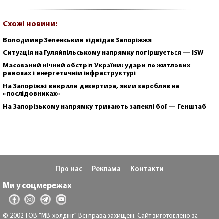
Схожі новини:
Володимир Зеленський відвідав Запоріжжя
Ситуація на Гуляйпільському напрямку погіршується — ISW
Масований нічний обстріл України: удари по житлових
районах і енергетичній інфраструктурі
На Запоріжжі викрили дезертира, який заробляв на
«послідовниках»
На Запорізькому напрямку тривають запеклі бої — Генштаб
Про нас
Реклама
Контакти
Ми у соцмережах
© 2002 ТОВ "МВ-холдінг" Всі права захищені. Сайт виготовлено за