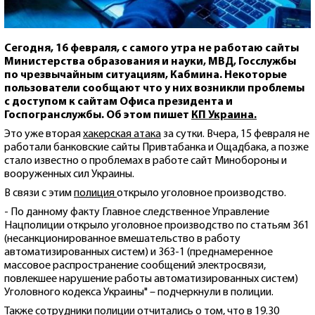
Сегодня, 16 февраля, с самого утра не работаю сайты
Министерства образования и науки, МВД, Госслужбы
по чрезвычайным ситуациям, Кабмина. Некоторые
пользователи сообщают что у них возникли проблемы
с доступом к сайтам Офиса президента и
Госпогранслужбы. Об этом пишет
КП Украина.
Это уже вторая
хакерская атака
за сутки. Вчера, 15 февраля не
работали банковские сайты Привтабанка и Ощадбака, а позже
стало известно о проблемах в работе сайт Минобороны и
вооруженных сил Украины.
В связи с этим
полиция
открыло уголовное производство.
- По данному факту Главное следственное Управление
Нацполиции открыло уголовное производство по статьям 361
(несанкционированное вмешательство в работу
автоматизированных систем) и 363-1 (преднамеренное
массовое распространение сообщений электросвязи,
повлекшее нарушение работы автоматизированных систем)
Уголовного кодекса Украины" – подчеркнули в полиции.
Также сотрудники полиции отчитались о том, что в 19.30