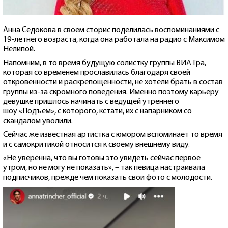
Анна Седокова в своем
сторис
поделилась воспоминаниями с
19-летнего возраста, когда она работала на радио с Максимом
Нелипой.
Напомним, в то время будущую солистку группы ВИА Гра,
которая со временем прославилась благодаря своей
откровенности и раскрепощенности, не хотели брать в состав
группы из-за скромного поведения. Именно поэтому карьеру
девушке пришлось начинать с ведущей утреннего
шоу «Подъем», с которого, кстати, их с напарником со
скандалом уволили.
Сейчас же известная артистка с юмором вспоминает то время
и с самокритикой относится к своему внешнему виду.
«Не уверенна, что вы готовы это увидеть сейчас первое
утром, но не могу не показать», – так певица настраивала
подписчиков, прежде чем показать свои фото с молодости.