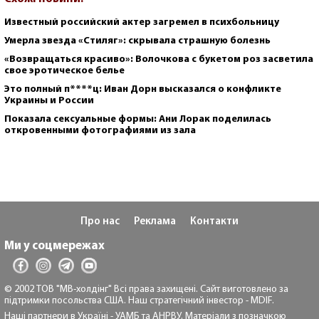
Известный российский актер загремел в психбольницу
Умерла звезда «Стиляг»: скрывала страшную болезнь
«Возвращаться красиво»: Волочкова с букетом роз засветила
свое эротическое белье
Это полный п****ц: Иван Дорн высказался о конфликте
Украины и России
Показала сексуальные формы: Ани Лорак поделилась
откровенными фотографиями из зала
Про нас
Реклама
Контакти
Ми у соцмережах
© 2002 ТОВ "МВ-холдінг" Всі права захищені. Сайт виготовлено за
підтримки посольства США. Наш стратегічний інвестор - MDIF.
Наші партнери в Україні - УАМБ та АНРВУ. Матеріали з позначкою