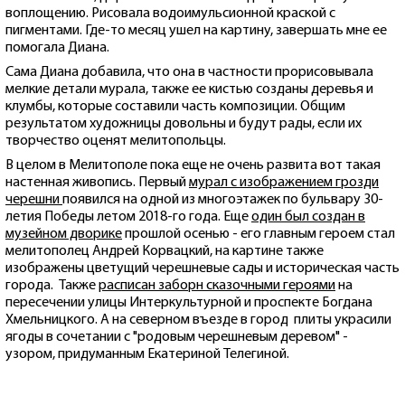
воплощению. Рисовала водоимульсионной краской с
пигментами. Где-то месяц ушел на картину, завершать мне ее
помогала Диана.
Сама Диана добавила, что она в частности прорисовывала
мелкие детали мурала, также ее кистью созданы деревья и
клумбы, которые составили часть композиции. Общим
результатом художницы довольны и будут рады, если их
творчество оценят мелитопольцы.
В целом в Мелитополе пока еще не очень развита вот такая
настенная живопись. Первый
мурал с изображением грозди
черешни
появился на одной из многоэтажек по бульвару 30-
летия Победы летом 2018-го года. Еще
один был создан в
музейном дворике
прошлой осенью - его главным героем стал
мелитополец Андрей Корвацкий, на картине также
изображены цветущий черешневые сады и историческая часть
города. Также
расписан заборн сказочными героями
на
пересечении улицы Интеркультурной и проспекте Богдана
Хмельницкого. А на северном въезде в город плиты украсили
ягоды в сочетании с "родовым черешневым деревом" -
узором, придуманным Екатериной Телегиной.