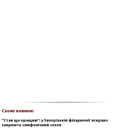
Схожі новини:
“Став ще кращим”: у Запорізькій філармонії яскраво
закриють симфонічний сезон