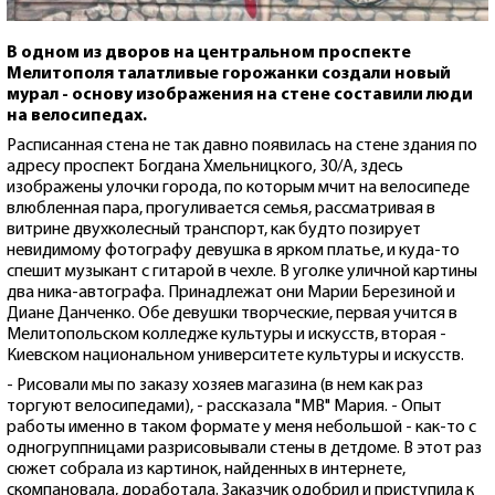
В одном из дворов на центральном проспекте
Мелитополя талатливые горожанки создали новый
мурал - основу изображения на стене составили люди
на велосипедах.
Расписанная стена не так давно появилась на стене здания по
адресу проспект Богдана Хмельницкого, 30/А, здесь
изображены улочки города, по которым мчит на велосипеде
влюбленная пара, прогуливается семья, рассматривая в
витрине двухколесный транспорт, как будто позирует
невидимому фотографу девушка в ярком платье, и куда-то
спешит музыкант с гитарой в чехле. В уголке уличной картины
два ника-автографа. Принадлежат они Марии Березиной и
Диане Данченко. Обе девушки творческие, первая учится в
Мелитопольском колледже культуры и искусств, вторая -
Киевском национальном университете культуры и искусств.
- Рисовали мы по заказу хозяев магазина (в нем как раз
торгуют велосипедами), - рассказала "МВ" Мария. - Опыт
работы именно в таком формате у меня небольшой - как-то с
одногруппницами разрисовывали стены в детдоме. В этот раз
сюжет собрала из картинок, найденных в интернете,
скомпановала, доработала. Заказчик одобрил и приступила к