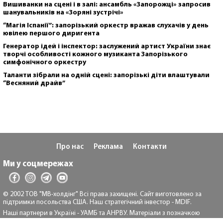
Вишиванки на сцені і в залі: ансамбль «Запорожці» запросив
шанувальників на «Зоряні зустрічі»
“Магія Іспанії”: запорізький оркестр вражав слухачів у день
ювілею першого диригента
Генератор ідей і інспектор: заслужений артист України знає
творчі особливості кожного музиканта Запорізького
симфонічного оркестру
Таланти зібрали на одній сцені: запорізькі діти влаштували
“Весняний драйв”
Про нас
Реклама
Контакти
Ми у соцмережах
© 2002 ТОВ "МВ-холдінг" Всі права захищені. Сайт виготовлено за
підтримки посольства США. Наш стратегічний інвестор - MDIF.
Наші партнери в Україні - УАМБ та АНРВУ. Матеріали з позначкою
"Реклама" та "*" розміщуються на правах реклами.