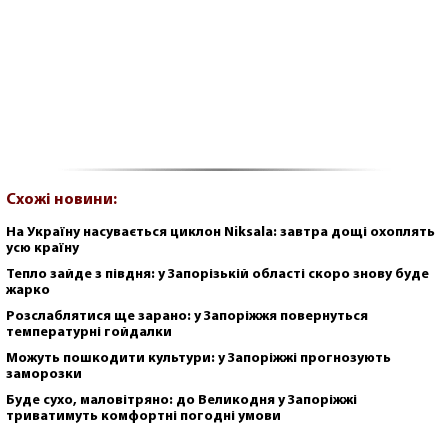
Схожі новини:
На Україну насувається циклон Niksala: завтра дощі охоплять
усю країну
Тепло зайде з півдня: у Запорізькій області скоро знову буде
жарко
Розслаблятися ще зарано: у Запоріжжя повернуться
температурні гойдалки
Можуть пошкодити культури: у Запоріжжі прогнозують
заморозки
Буде сухо, маловітряно: до Великодня у Запоріжжі
триватимуть комфортні погодні умови