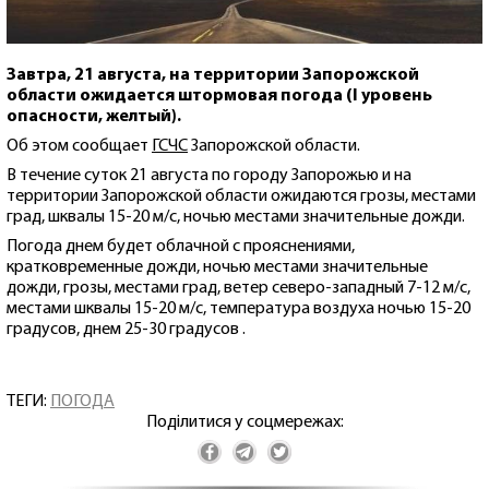
Завтра, 21 августа, на территории Запорожской
области ожидается штормовая погода (I уровень
опасности, желтый).
Об этом сообщает
ГСЧС
Запорожской области.
В течение суток 21 августа по городу Запорожью и на
территории Запорожской области ожидаются грозы, местами
град, шквалы 15-20 м/с, ночью местами значительные дожди.
Погода днем будет облачной с прояснениями,
кратковременные дожди, ночью местами значительные
дожди, грозы, местами град, ветер северо-западный 7-12 м/с,
местами шквалы 15-20 м/с, температура воздуха ночью 15-20
градусов, днем ​​25-30 градусов .
ТЕГИ:
ПОГОДА
Поділитися у соцмережах: