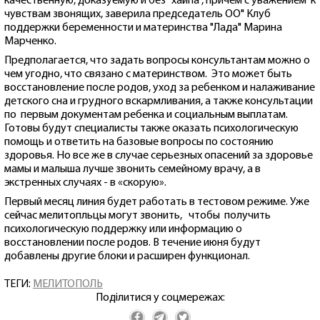
качественную, доказуемую и без "хайпа", причем с уважением к
чувствам звонящих, заверила председатель ОО" Клуб
поддержки беременности и материнства "Лада" Марина
Марченко.
Предполагается, что задать вопросы консультантам можно о
чем угодно, что связано с материнством. Это может быть
восстановление после родов, уход за ребенком и налаживание
детского сна и грудного вскармливания, а также консультации
по первым документам ребенка и социальным выплатам.
Готовы будут специалисты также оказать психологическую
помощь и ответить на базовые вопросы по состоянию
здоровья. Но все же в случае серьезных опасений за здоровье
мамы и малыша лучше звонить семейному врачу, а в
экстренных случаях - в «скорую».
Первый месяц линия будет работать в тестовом режиме. Уже
сейчас мелитопльцы могут звонить, чтобы получить
психологическую поддержку или информацию о
восстановлении после родов. В течение июня будут
добавлены другие блоки и расширен функционал.
ТЕГИ:
МЕЛИТОПОЛЬ
Поділитися у соцмережах: