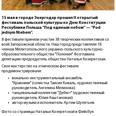
15 мая в городе Энергодар прошел II открытый
фестиваль польской культуры ко Дню Конституции
Республики Польша "Под единым небом" — "Pod
jednym Niebem".
В фестивале приняли участие 38 творческих коллективов со
всей Запорожской области. Наш город представляли ​​18
членов Мелитопольского украино-польского культурно-
образовательного общества "Полония". Возглавила
делегацию председатель общества Наталья Козерятская.
Свое мастерство на этническом фестивале
продемонстрировали:
вокально-инструментальный ансамбль
"Краковяк" (солистка Таисия Коваль, художественный
руководитель Ангелина Мелихова);
танцевальный коллектив "Дебют" (художественный
руководитель Юлия Каштановая);
автор музыки и исполнитель Артем Шулятьев.
Фото со страницы Натальи Козерятской в Фейсбук