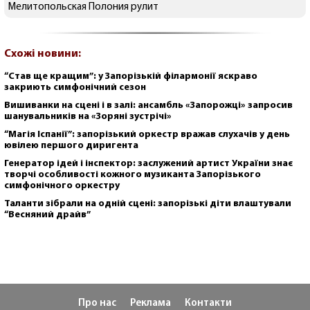
Мелитопольская Полония рулит
Схожі новини:
“Став ще кращим”: у Запорізькій філармонії яскраво
закриють симфонічний сезон
Вишиванки на сцені і в залі: ансамбль «Запорожці» запросив
шанувальників на «Зоряні зустрічі»
“Магія Іспанії”: запорізький оркестр вражав слухачів у день
ювілею першого диригента
Генератор ідей і інспектор: заслужений артист України знає
творчі особливості кожного музиканта Запорізького
симфонічного оркестру
Таланти зібрали на одній сцені: запорізькі діти влаштували
“Весняний драйв”
Про нас
Реклама
Контакти