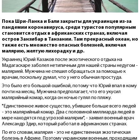
Пока Шри-Ланка и Бали закрыты для украинцев из-за
пандемии коронавируса, среди туристов популярным
становится отдых в африканских странах, включая
остров Занзибар в Танзании. Там прекрасный океан, но
также есть множество опасных болезней, включая
малярию, желтую лихорадку и др.
Украинец Юрий Казаков после экзотического отдыха на
Мадагаскаре заболел нетипичным для нашей страны недугом -
малярией. Мужчина не спешил обращаться за помощью к
врачам, поскольку думал, что у него обычная простуда.
Это было его большой ошибкой, потому что Юрий впал в кому
почти на месяц. Мужчина предполагает, что его укусил
малярийный комар, когда он ночью гулял по пляжу.
"Единственное живое существо, убившее больше всего людей
- это малярийный комар. Два с половиной миллиарда людей в
мире находятся под угрозой малярии", - заявил военный врач
Александр Здир, который работал в африканских странах.
По его словам, малярия - это не единственная экзотическая
болезнь в Африке. Поэтому украинским военным, проходящим