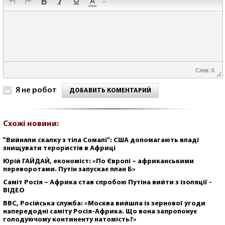
Слов: 0
Я не робот
ДОБАВИТЬ КОМЕНТАРИЙ
Схожі новини:
"Вийняли скалку з тіла Сомалі": США допомагають владі
знищувати терористів в Африці
Юрій ГАЙДАЙ, економіст: «По Європі – африканськими
переворотами. Путін запускає план Б»
Саміт Росія – Африка став спробою Путіна вийти з ізоляції -
ВІДЕО
ВВС, Російська служба: «Москва вийшла із зернової угоди
напередодні саміту Росія-Африка. Що вона запропонує
голодуючому континенту натомість?»