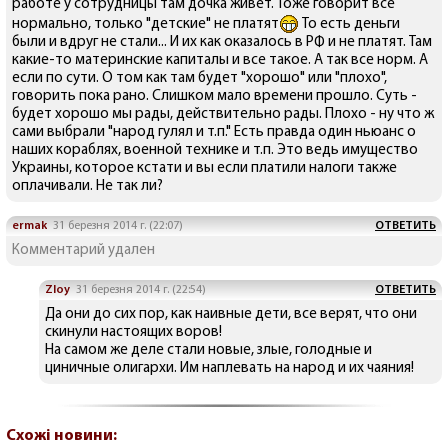
работе у сотрудницы там дочка живет. Тоже говорит все
нормально, только "детские" не платят
То есть деньги
были и вдруг не стали... И их как оказалось в РФ и не платят. Там
какие-то материнские капиталы и все такое. А так все норм. А
если по сути. О том как там будет "хорошо" или "плохо",
говорить пока рано. Слишком мало времени прошло. Суть -
будет хорошо мы рады, действительно рады. Плохо - ну что ж
сами выбрали "народ гулял и т.п." Есть правда один ньюанс о
наших кораблях, военной технике и т.п. Это ведь имущество
Украины, которое кстати и вы если платили налоги также
оплачивали. Не так ли?
ermak
31 березня 2014 г. (22:07)
ОТВЕТИТЬ
Комментарий удален
Zloy
31 березня 2014 г. (22:54)
ОТВЕТИТЬ
Да они до сих пор, как наивные дети, все верят, что они
скинули настоящих воров!
На самом же деле стали новые, злые, голодные и
циничные олигархи. Им наплевать на народ и их чаяния!
Схожі новини: