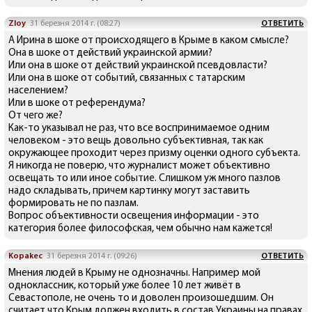
Zloy
31 березня 2014 г. (08:27)
ОТВЕТИТЬ
А Ирина в шоке от происходящего в Крыме в каком смысле?
Она в шоке от действий украинской армии?
Или она в шоке от действий украинской псевдовласти?
Или она в шоке от событий, связанных с татарским
населением?
Или в шоке от референдума?
От чего же?
Как-то указывал не раз, что все воспринимаемое одним
человеком - это вещь довольно субъективная, так как
окружающее проходит через призму оценки одного субъекта.
Я никогда не поверю, что журналист может объективно
освещать то или иное событие. Слишком уж много пазлов
надо складывать, причем картинку могут заставить
формировать не по пазлам.
Вопрос объективности освещения информации - это
категория более философская, чем обычно нам кажется!
Kopakec
31 березня 2014 г. (09:26)
ОТВЕТИТЬ
Мнения людей в Крыму не однозначны. Например мой
одноклассник, который уже более 10 лет живёт в
Севастополе, не очень то и доволен произошедшим. Он
считает что Крым должен входить в состав Украины на правах