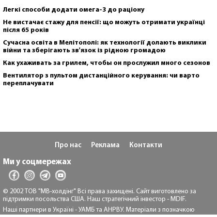
Легкі способи додати омега-3 до раціону
Не вистачає стажу для пенсії: що можуть отримати українці
після 65 років
Сучасна освіта в Мелітополі: як технології долають виклики
війни та зберігають зв'язок із рідною громадою
Как ухаживать за грилем, чтобы он прослужил много сезонов
Вентилятор з пультом дистанційного керування: чи варто
переплачувати
Про нас
Реклама
Контакти
Ми у соцмережах
© 2002 ТОВ "МВ-холдінг" Всі права захищені. Сайт виготовлено за
підтримки посольства США. Наш стратегічний інвестор - MDIF.
Наші партнери в Україні - УАМБ та АНРВУ. Матеріали з позначкою