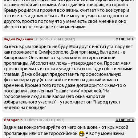
расширенной автономии. А вот давний товарищ, который в
Крыму родился и прожил всю жизнь, считает что всё супер и
что всё так и должно быть. Я не могу осуждать ни одного ни
другого, просто потому что у меня есть своё мнение и оно
абсолютно не совпадает с их мнениями.
Вадим Радченко
31 березня 2014 г. (09:42)
ОТВЕТИТЬ
За весь Крым говорить не буду. Мой друг с института пару лет
как проживает в Симферополе. Дня три назад был дома - в
Запорожье. Он в шоке от крымской и антироссийской
пропаганды. Абсолютная ложь - утверждает он. Просил меня
срочно приехать в гости и увидеть всю правду собственными
глазами. Даже обещал предоставить профессиональную
фотоаппаратуру (я таковой не имею на данный момент
времени). Кроме этого готов даже договорится с кем-то о
посещении захваченных "рашистами" кораблей. "На
голосование люди шли валом (его окна напротив
избирательного участка)" - утверждает он: "Народ гулял
неделю на площади"
Goroganin
31 березня 2014 г. (10:57)
ОТВЕТИТЬ
Вадим вы конкретизируйте от чего он в шоке - от крымской
пропаганды или от антироссийской.
А вот у моей жены