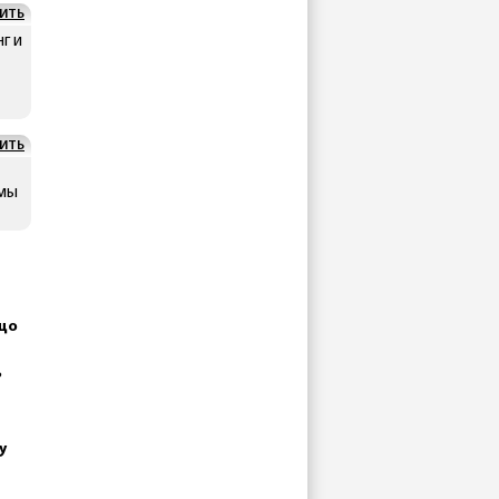
ИТЬ
г и
ИТЬ
 мы
 що
ь
у