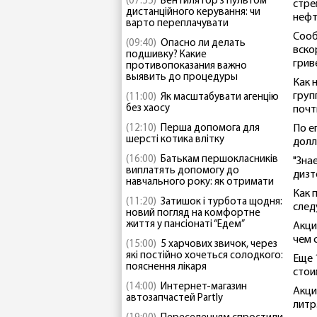
(07:55)
Вентилятор з пультом
стре
дистанційного керування: чи
нефт
варто переплачувати
Сооб
(09:40)
Опасно ли делать
вско
подшивку? Какие
грив
противопоказания важно
выявить до процедуры
Как 
груп
(11:00)
Як масштабувати агенцію
без хаосу
почт
(12:10)
Перша допомога для
По е
шерсті котика влітку
долл
(16:00)
Батькам першокласників
"Знае
виплатять допомогу до
дизт
навчального року: як отримати
Как 
(11:20)
Затишок і турбота щодня:
след
новий погляд на комфортне
життя у пансіонаті “Едем”
Акци
чем 
(15:00)
5 харчових звичок, через
які постійно хочеться солодкого:
Еще 
пояснення лікаря
стои
(14:00)
Интернет-магазин
Акци
автозапчастей Partly
литр