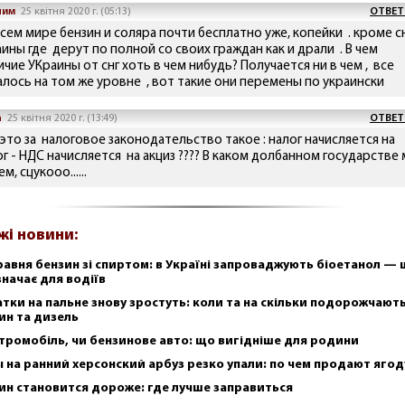
ним
25 квітня 2020 г. (05:13)
ОТВЕТ
сем мире бензин и соляра почти бесплатно уже, копейки . кроме сн
ины где дерут по полной со своих граждан как и драли . В чем
чие УКраины от снг хоть в чем нибудь? Получается ни в чем , все
алось на том же уровне , вот такие они перемены по украински
а
25 квітня 2020 г. (13:49)
ОТВЕТ
 это за налоговое законодательство такое : налог начисляется на
ог - НДС начисляется на акциз ???? В каком долбанном государстве
м, сцукооо......
жі новини:
травня бензин зі спиртом: в Україні запроваджують біоетанол —
значає для водіїв
тки на пальне знову зростуть: коли та на скільки подорожчают
ин та дизель
тромобіль, чи бензинове авто: що вигідніше для родини
 на ранний херсонский арбуз резко упали: по чем продают ягод
ин становится дороже: где лучше заправиться