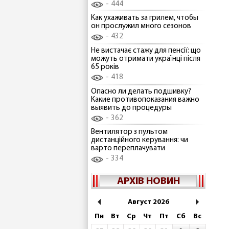
444
Как ухаживать за грилем, чтобы
он прослужил много сезонов
432
Не вистачає стажу для пенсії: що
можуть отримати українці після
65 років
418
Опасно ли делать подшивку?
Какие противопоказания важно
выявить до процедуры
362
Вентилятор з пультом
дистанційного керування: чи
варто переплачувати
334
АРХІВ НОВИН
Август 2026
Пн
Вт
Ср
Чт
Пт
Сб
Вс