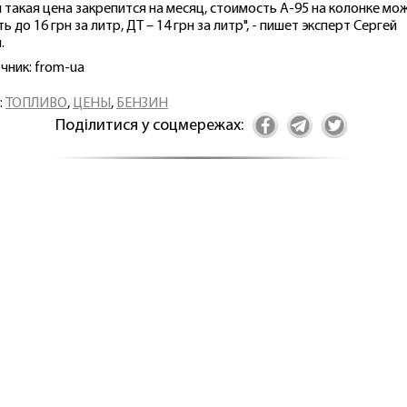
и такая цена закрепится на месяц, стоимость А-95 на колонке мо
ь до 16 грн за литр, ДТ – 14 грн за литр", - пишет эксперт Сергей
.
чник: from-ua
:
ТОПЛИВО
,
ЦЕНЫ
,
БЕНЗИН
Поділитися у соцмережах: