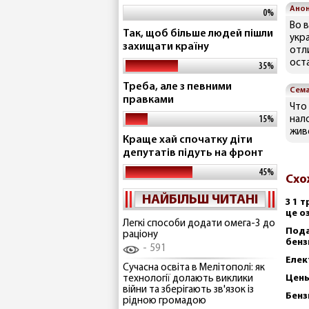
Ано
0%
Во в
Так, щоб більше людей пішли
укра
захищати країну
отли
ост
35%
Треба, але з певними
Сем
правками
Что
15%
нал
живе
Краще хай спочатку діти
депутатів підуть на фронт
45%
Схо
НАЙБІЛЬШ ЧИТАНІ
З 1 
це о
Легкі способи додати омега-3 до
Пода
раціону
бенз
591
Елек
Сучасна освіта в Мелітополі: як
Цены
технології долають виклики
війни та зберігають зв'язок із
Бенз
рідною громадою