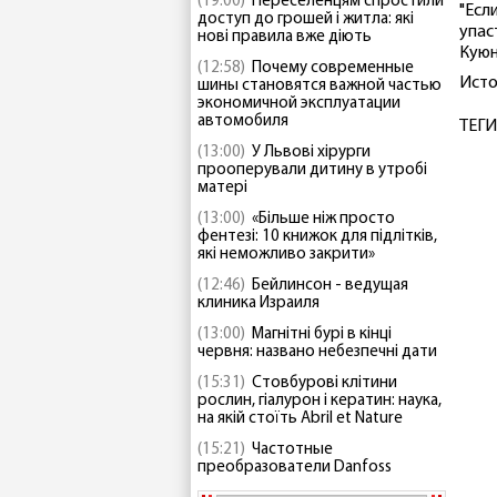
(19:00)
Переселенцям спростили
"Есл
доступ до грошей і житла: які
упаст
нові правила вже діють
Куюн
(12:58)
Почему современные
Исто
шины становятся важной частью
экономичной эксплуатации
автомобиля
ТЕГИ
(13:00)
У Львові хірурги
прооперували дитину в утробі
матері
(13:00)
«Більше ніж просто
фентезі: 10 книжок для підлітків,
які неможливо закрити»
(12:46)
Бейлинсон - ведущая
клиника Израиля
(13:00)
Магнітні бурі в кінці
червня: названо небезпечні дати
(15:31)
Стовбурові клітини
рослин, гіалурон і кератин: наука,
на якій стоїть Abril et Nature
(15:21)
Частотные
преобразователи Danfoss