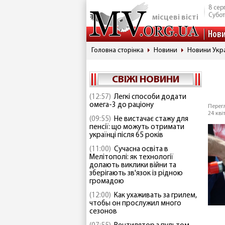
8 сер
Субо
місцеві вісті
Нов
Головна сторінка
Новини
Новини Укр
СВІЖІ НОВИНИ
(12:57)
Легкі способи додати
омега-3 до раціону
Перегл
24 кві
(09:55)
Не вистачає стажу для
пенсії: що можуть отримати
українці після 65 років
(11:00)
Сучасна освіта в
Мелітополі: як технології
долають виклики війни та
зберігають зв'язок із рідною
громадою
(12:00)
Как ухаживать за грилем,
чтобы он прослужил много
сезонов