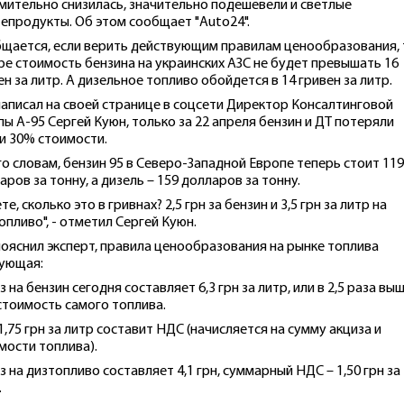
мительно снизилась, значительно подешевели и светлые
епродукты. Об этом сообщает "Auto24".
щается, если верить действующим правилам ценообразования, 
ре стоимость бензина на украинских АЗС не будет превышать 16
ен за литр. А дизельное топливо обойдется в 14 гривен за литр.
написал на своей странице в соцсети Директор Консалтинговой
пы А-95 Сергей Куюн, только за 22 апреля бензин и ДТ потеряли
и 30% стоимости.
го словам, бензин 95 в Северо-Западной Европе теперь стоит 119
аров за тонну, а дизель – 159 долларов за тонну.
те, сколько это в гривнах? 2,5 грн за бензин и 3,5 грн за литр на
опливо", - отметил Сергей Куюн.
пояснил эксперт, правила ценообразования на рынке топлива
ующая:
з на бензин сегодня составляет 6,3 грн за литр, или в 2,5 раза выш
стоимость самого топлива.
1,75 грн за литр составит НДС (начисляется на сумму акциза и
мости топлива).
з на дизтопливо составляет 4,1 грн, суммарный НДС – 1,50 грн за
.