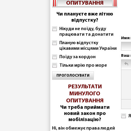
ОПИТУВАННЯ
Чи плануєте вже літню
відпустку?
Нікуди не поїду, буду
працювати та донатити
Имя:
Планую відпустку
цікавими місцями України
Ваш 
Поїду за кордон
Тільки мрію про море
ПРОГОЛОСУВАТИ
РЕЗУЛЬТАТИ
МИНУЛОГО
ОПИТУВАННЯ
Чи треба приймати
новий закон про
Я
мобілізацію?
Ні, він обмежує права людей