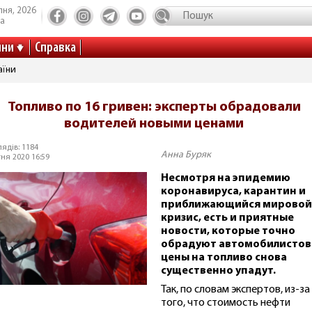
пня, 2026
та
ини
Справка
аїни
Топливо по 16 гривен: эксперты обрадовали
водителей новыми ценами
ядів: 1184
Анна Буряк
тня 2020 16:59
Несмотря на эпидемию
коронавируса, карантин и
приближающийся мировой
кризис, есть и приятные
новости, которые точно
обрадуют автомобилистов
цены на топливо снова
существенно упадут.
Так, по словам экспертов, из-за
того, что стоимость нефти