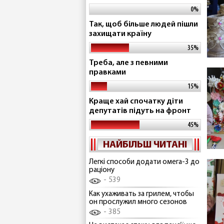
0%
Так, щоб більше людей пішли
захищати країну
35%
Треба, але з певними
правками
15%
Краще хай спочатку діти
депутатів підуть на фронт
45%
НАЙБІЛЬШ ЧИТАНІ
Легкі способи додати омега-3 до
раціону
539
Как ухаживать за грилем, чтобы
он прослужил много сезонов
385