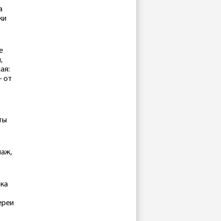
а
ки
е
,
ая:
– от
ты
паж,
рка
ереи