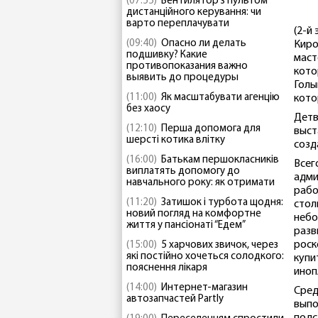
(07:55)
Вентилятор з пультом
дистанційного керування: чи
варто переплачувати
(2-й
(09:40)
Опасно ли делать
Киро
подшивку? Какие
маст
противопоказания важно
кото
выявить до процедуры
Голы
(11:00)
Як масштабувати агенцію
кото
без хаосу
Детв
(12:10)
Перша допомога для
выст
шерсті котика влітку
созд
(16:00)
Батькам першокласників
Всег
виплатять допомогу до
адми
навчального року: як отримати
рабо
(11:20)
Затишок і турбота щодня:
стол
новий погляд на комфортне
небо
життя у пансіонаті “Едем”
разв
роск
(15:00)
5 харчових звичок, через
які постійно хочеться солодкого:
купи
пояснення лікаря
иноп
(14:00)
Интернет-магазин
Сред
автозапчастей Partly
выпо