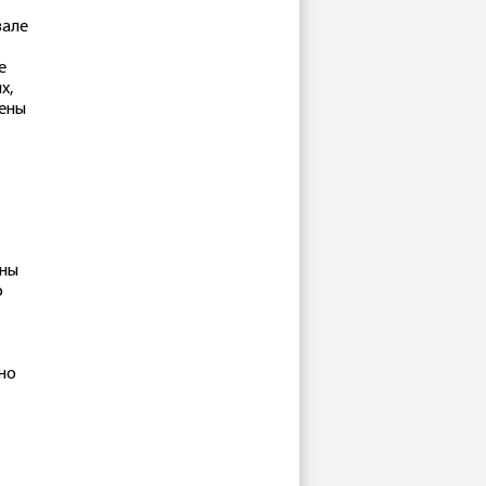
зале
е
х,
лены
ены
о
но