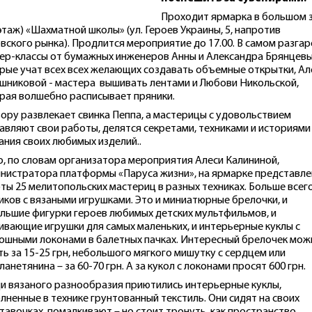
Проходит ярмарка в большом 
 этаж) «Шахматной школы» (ул. Героев Украины, 5, напротив
вского рынка). Продлится мероприятие до 17.00. В самом разгар
ер-классы от бумажных инженеров Анны и Александра Брянцевы
рые учат всех всех желающих создавать объемные открытки, А
шниковой - мастера вышивать лентами и Любови Никольской,
рая волшебно расписывает пряники.
ору развлекает свинка Пеппа, а мастерицы с удовольствием
авляют свои работы, делятся секретами, техниками и историями
ания своих любимых изделий..
о, по словам организатора мероприятия Алеси Калининой,
нистратора платформы «Паруса жизни», на ярмарке представл
ты 25 мелитопольских мастериц в разных техниках. Больше всег
иков с вязаными игрушками. Это и миниатюрные брелочки, и
льшие фигурки героев любимых детских мультфильмов, и
ивающие игрушки для самых маленьких, и интерьерные куклы с
ошными локонами в балетных пачках. Интересный брелочек мож
ть за 15-25 грн, небольшого мягкого мишутку с сердцем или
ланетянина – за 60-70 грн. А за кукол с локонами просят 600 грн.
и вязаного разнообразия приютились интерьерные куклы,
лненные в технике грунтованный текстиль. Они сидят на своих