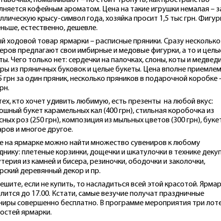
тавочках, помалкивают – но стоит тронуть, как пространство
лняется кофейным ароматом. Цена на такие игрушки немалая – з
ллическую крысу-символ года, хозяйка просит 1,5 тыс грн. Фигур
ньше, естественно, дешевле.
й ходовой товар ярмарки – расписные пряники. Сразу несколько
еров предлагают свои имбирные и медовые фигурки, а то и целы
ты. Чего только нет: сердечки на палочках, слоны, коты и медведи
ры из пряничных буковок и целые букеты. Цена вполне приемлем
5 грн за один пряник, несколько пряников в подарочной коробке 
рн.
тех, кто хочет удивить любимую, есть презенты на любой вкус:
ошный букет карамельных кал (400 грн), стильная коробочка из
сных роз (250 грн), композиция из мыльных цветов (300 грн), буке
аров и многое другое.
е на ярмарке можно найти множество сувениров к любому
днику: плетеные корзинки, дощечки и шкатулочки в технике деку
терия из камней и бисера, резиночки, ободочки и заколочки,
рский деревянный декор и пр.
ешите, если не купить, то насладиться всей этой красотой. Ярма
лится до 17.00. Кстати, самые везучие получат праздничные
ниры совершенно бесплатно. В программе мероприятия три лот
гостей ярмарки.