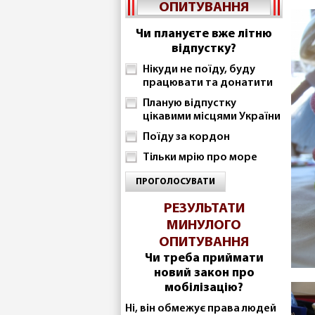
ОПИТУВАННЯ
Чи плануєте вже літню
відпустку?
Нікуди не поїду, буду
працювати та донатити
Планую відпустку
цікавими місцями України
Поїду за кордон
Тільки мрію про море
ПРОГОЛОСУВАТИ
РЕЗУЛЬТАТИ
МИНУЛОГО
ОПИТУВАННЯ
Чи треба приймати
новий закон про
мобілізацію?
Ні, він обмежує права людей