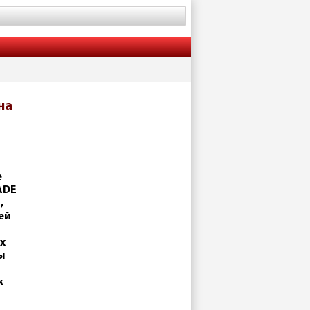
на
е
ADE
,
ей
х
ы
к