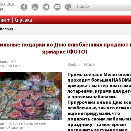
пня, 2026
рг
ини
Справка
ітополя
ильные подарки ко Дню влюбленных продают 
ярмарке (ФОТО)
ядів: 1907
Любовь ЧАЙКА
го 2020 14:02
Прямо сейчас в Мелитопол
проходит большая HANDM
ярмарка с мастер-классами
лотереями, играми для дет
и прочими забавами.
Приурочена она ко Дню все
влюбленных, так что если в
еще не придумали, что
подарить своим любимым 
дит ярмарка в большом зале
празднику – самое время
атной школы»
поспешить за сувенирами.