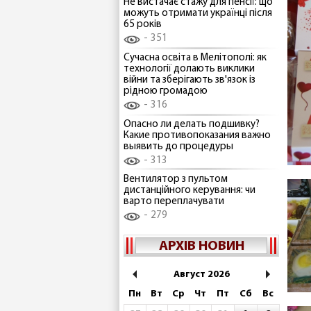
Не вистачає стажу для пенсії: що
можуть отримати українці після
65 років
351
Сучасна освіта в Мелітополі: як
технології долають виклики
війни та зберігають зв'язок із
рідною громадою
316
Опасно ли делать подшивку?
Какие противопоказания важно
выявить до процедуры
313
Вентилятор з пультом
дистанційного керування: чи
варто переплачувати
279
АРХІВ НОВИН
Август 2026
Пн
Вт
Ср
Чт
Пт
Сб
Вс