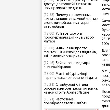
подс
(19:00)
Переселенцям спростили
доступ до грошей і житла: які
запо
нові правила вже діють
мета
поме
(12:58)
Почему современные
шины становятся важной частью
Самы
экономичной эксплуатации
маст
автомобиля
буке
(13:00)
У Львові хірурги
набо
прооперували дитину в утробі
25-3
матері
100 г
(13:00)
«Більше ніж просто
Для 
фентезі: 10 книжок для підлітків,
роск
які неможливо закрити»
атла
(12:46)
Бейлинсон - ведущая
из ш
клиника Израиля
А ещ
(13:00)
Магнітні бурі в кінці
праз
червня: названо небезпечні дати
бижу
(15:31)
Стовбурові клітини
авто
рослин, гіалурон і кератин: наука,
Посп
на якій стоїть Abril et Nature
прод
(15:21)
Частотные
суве
преобразователи Danfoss
для 