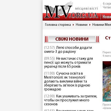
6 сер
Четве
місцеві вісті
Нов
Головна сторінка
Новини
Новини Мел
Ст
СВІЖІ НОВИНИ
(12:57)
Легкі способи додати
омега-3 до раціону
Перегл
9 люто
(09:55)
Не вистачає стажу для
пенсії: що можуть отримати
українці після 65 років
(11:00)
Сучасна освіта в
Мелітополі: як технології
долають виклики війни та
зберігають зв'язок із рідною
громадою
(12:00)
Как ухаживать за грилем,
чтобы он прослужил много
сезонов
Прохо
«Шахм