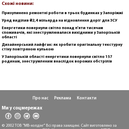
Схожі новини:
Призупинено ремонтні роботи в трьох будинках у Запоріжжі
Уряд виділив ₴2,4 мільярда на відновлення доріг для ЗСУ
Енергетики повернули світло понад п'яти тисячам
споживачів, які знеструмлювалися вихідними у Запорізькій
області
Дизайнерський лайфгак: як зробити оригінальну текстурну
стіну повітряною кулькою
У Запорізькій області енергетики повернули світло 157
родинам, знеструмленим внаслідок ворожих обстрілів
Про нас
Реклама
Контакти
Ми у соцмережах
© 2002 ТОВ "МВ-холдінг" Всі права захищені. Сайт виготовлено за