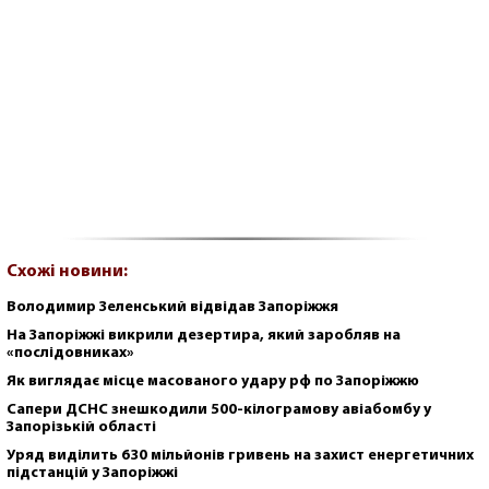
Схожі новини:
Володимир Зеленський відвідав Запоріжжя
На Запоріжжі викрили дезертира, який заробляв на
«послідовниках»
Як виглядає місце масованого удару рф по Запоріжжю
Сапери ДСНС знешкодили 500-кілограмову авіабомбу у
Запорізькій області
Уряд виділить 630 мільйонів гривень на захист енергетичних
підстанцій у Запоріжжі