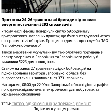
Протягом 24-26 травня наші бригади відновили
енергопостачання 5292 споживачів
У тому числі фахівці повернули світло 69 родинам у
прифронтових населених пунктах, що були знеструмлені через
нові рашистські обстріли. Про це повідомляє пресслужба ПАО
"Запоріжжяобленерго".
Також енергетики усунули низку технологічних порушень в
електромережах м. Запоріжжя та Запорізького району й
заживили 5223 домоволодіння.
Станом на ранок 27 травня внаслідок бойових дій на
підконтрольній території Запорізької області без
енергопостачання залишаються 3731 споживач.
Нагадаємо, 08:00 до 22:00 по Запорізькій області діють графіки
погодинних відключень електроенергії для побутових та
юридичних споживачів.
ТЕГИ:
СВІТЛО
,
ВІДКЛЮЧЕННЯ
,
ЗАПОРІЖЖЯ
,
РЕМОНТ
Поділитися у соцмережах: