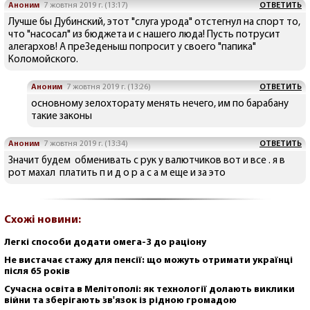
Аноним
7 жовтня 2019 г. (13:17)
ОТВЕТИТЬ
Лучше бы Дубинский, этот "слуга урода" отстегнул на спорт то,
что "насосал" из бюджета и с нашего люда! Пусть потрусит
алегархов! А преЗеденыш попросит у своего "папика"
Коломойского.
Аноним
7 жовтня 2019 г. (13:26)
ОТВЕТИТЬ
основному зелохторату менять нечего, им по барабану
такие законы
Аноним
7 жовтня 2019 г. (13:34)
ОТВЕТИТЬ
Значит будем обменивать с рук у валютчиков вот и все . я в
рот махал платить п и д о р а с а м еще и за это
Схожі новини:
Легкі способи додати омега-3 до раціону
Не вистачає стажу для пенсії: що можуть отримати українці
після 65 років
Сучасна освіта в Мелітополі: як технології долають виклики
війни та зберігають зв'язок із рідною громадою