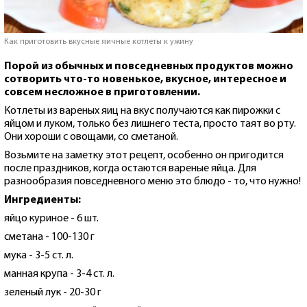
Как приготовить вкусные яичные котлеты к ужину
Порой из обычных и повседневных продуктов можно
сотворить что-то новенькое, вкусное, интересное и
совсем несложное в приготовлении.
Котлеты из вареных яиц на вкус получаются как пирожки с
яйцом и луком, только без лишнего теста, просто таят во рту.
Они хороши с овощами, со сметаной.
Возьмите на заметку этот рецепт, особенно он пригодится
после праздников, когда остаются вареные яйца. Для
разнообразия повседневного меню это блюдо - то, что нужно!
Ингредиенты:
яйцо куриное - 6 шт.
сметана - 100-130 г
мука - 3-5 ст. л.
манная крупа - 3-4 ст. л.
зеленый лук - 20-30 г