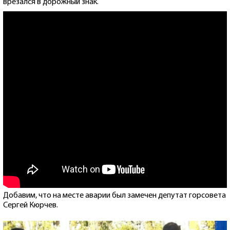
врезался в дорожный знак.
Добавим, что на месте аварии был замечен депутат горсовета
Сергей Кюрчев.