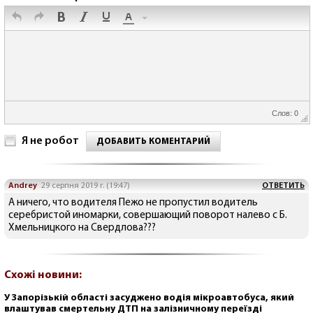
Слов: 0
Я не робот
ДОБАВИТЬ КОМЕНТАРИЙ
Andrey
29 серпня 2019 г. (19:47)
ОТВЕТИТЬ
А ничего, что водителя Пежо не пропустил водитель
серебристой иномарки, совершающий поворот налево с Б.
Хмельницкого на Свердлова???
Схожі новини:
У Запорізькій області засуджено водія мікроавтобуса, який
влаштував смертельну ДТП на залізничному переїзді