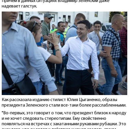
Причем в данных ситуациях Владимир Зеленский даже
надевает галстук.
Как рассказала изданию стилист Юлия Цыганенко, образы
президента Зеленского стали все-таки более расслабленными.
"Во-первых, это говорит о том, что президент близок к народу
и не хочет следовать стереотипам. Ему свойственно
появляться на встречах с закатанными рукавами рубашки. Это