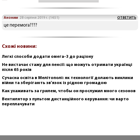
Аноним
28 серпня 2019 г. (14:51)
ОТВЕТИТЬ
це перемога????
Схожі новини:
Легкі способи додати омега-3 до раціону
Не вистачає стажу для пенсії: що можуть отримати українці
після 65 років
Сучасна освіта в Мелітополі: як технології долають виклики
війни та зберігають зв'язок із рідною громадою
Как ухаживать за грилем, чтобы он прослужил много сезонов
Вентилятор з пультом дистанційного керування: чи варто
переплачувати