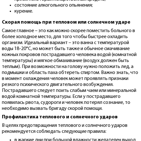
состояние алкогольного опьянения;
курение.
Скорая помощь при тепловом или солнечном ударе
Самое главное – это как можно скорее поместить больного в
более холодное место, для того чтобы быстрее охладить
организм. Идеальный вариант – это ванна с температурой
воды 18-20°С, но может быть также и обычное смачивание
кожных покровов пострадавшего человека водой (комнатной
температуры) и мягкое обмахивание (воздух должен быть
теплым). При возможности на голову нужно положить лед, а
подмышки и область паха обтереть спиртом. Важно знать, что
в момент охлаждения человек может проявлять признаки
резкого психического двигательного возбуждения.
Пострадавшего следует поить слабым чаем или минеральной
водой комнатной температуры. Если у пострадавшего
появилась рвота, судороги и человек потерял сознание, то
необходимо вызвать бригаду скорой помощи.
Профилактика теплового и солнечного ударов
В целях предотвращения теплового и солнечного ударов
рекомендуется соблюдать следующие правила:
в жаркие дни при большой влажности желателен выход