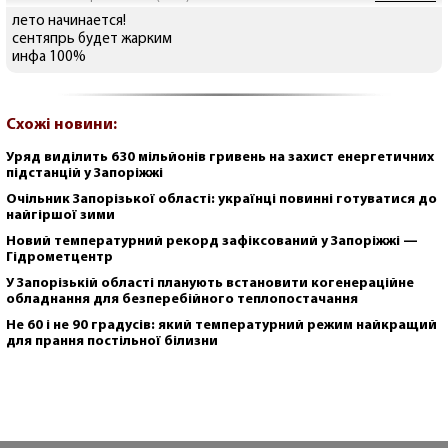
лето начинается!
сентяпрь будет жарким
инфа 100%
Схожі новини:
Уряд виділить 630 мільйонів гривень на захист енергетичних
підстанцій у Запоріжжі
Очільник Запорізької області: українці повинні готуватися до
найгіршої зими
Новий температурний рекорд зафіксований у Запоріжжі —
Гідрометцентр
У Запорізькій області планують встановити когенераційне
обладнання для безперебійного теплопостачання
Не 60 і не 90 градусів: який температурний режим найкращий
для прання постільної білизни