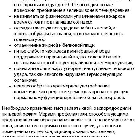
на открытый воздух до 10–11 часов дня, позже
возможно пребывание в зеленой зоне в тени деревьев;
не заниматься физическими упражнениями в жаркое
время суток и под палящим солнцем;
одежда в жаркую погоду должна быть легкой, из
хлопчатобумажных тканей, по возможности носить
головной убор;
ограничение жирной и белковой пищи;
питье слабого чая, кваса и минеральной воды
поддерживает правильный водно-солевой баланс
организма и способствует правильной терморегуляции;
прием алкоголя в жару ускоряет наступление теплового
удара, так как алкоголь нарушает терморегуляцию
организма;
нецелесообразно чрезмерное употребление
косметических средств и кремов как препятствующих
нормальному функционированию кожных покровов.
Необходимо правильно выстраивать свой распорядок дня и
питьевой режим. Мерами профилактики, способствующими
предотвращению перегревания являются: теневое укрытие от
попадания на тело прямых солнечных лучей, установка в
помещениях систем кондиционирования, настольных,