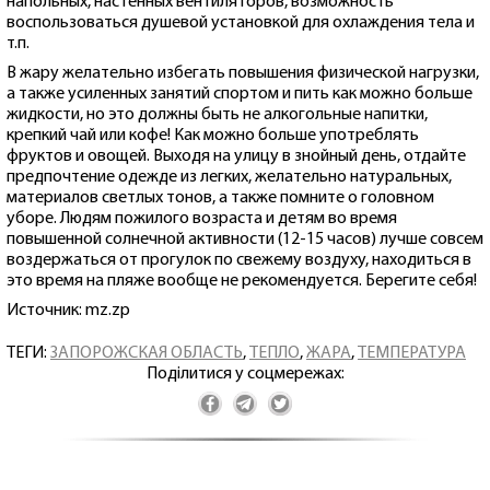
напольных, настенных вентиляторов, возможность
воспользоваться душевой установкой для охлаждения тела и
т.п.
В жару желательно избегать повышения физической нагрузки,
а также усиленных занятий спортом и пить как можно больше
жидкости, но это должны быть не алкогольные напитки,
крепкий чай или кофе! Как можно больше употреблять
фруктов и овощей. Выходя на улицу в знойный день, отдайте
предпочтение одежде из легких, желательно натуральных,
материалов светлых тонов, а также помните о головном
уборе. Людям пожилого возраста и детям во время
повышенной солнечной активности (12-15 часов) лучше совсем
воздержаться от прогулок по свежему воздуху, находиться в
это время на пляже вообще не рекомендуется. Берегите себя!
Источник: mz.zp
ТЕГИ:
ЗАПОРОЖСКАЯ ОБЛАСТЬ
,
ТЕПЛО
,
ЖАРА
,
ТЕМПЕРАТУРА
Поділитися у соцмережах: