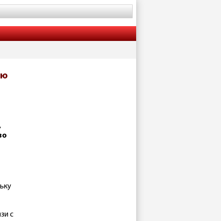
ию
,
во
льку
зи с