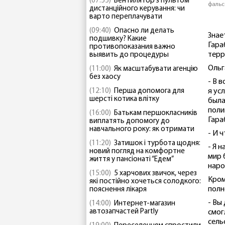
(07:55)
Вентилятор з пультом
фальс
дистанційного керування: чи
варто переплачувати
(09:40)
Опасно ли делать
Знае
подшивку? Какие
Гара
противопоказания важно
терр
выявить до процедуры
Ольг
(11:00)
Як масштабувати агенцію
без хаосу
- В 
(12:10)
Перша допомога для
я ус
шерсті котика влітку
была
поли
(16:00)
Батькам першокласників
Гара
виплатять допомогу до
навчального року: як отримати
- И 
(11:20)
Затишок і турбота щодня:
- Я 
новий погляд на комфортне
мир 
життя у пансіонаті “Едем”
наро
(15:00)
5 харчових звичок, через
Кром
які постійно хочеться солодкого:
полн
пояснення лікаря
- Вы
(14:00)
Интернет-магазин
автозапчастей Partly
смог
сель