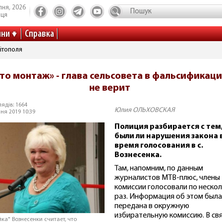
пня, 2026
иця
ини
Справка
ітополя
то монтаж» - глава сельсовета в фальсификац
не верит
ядів: 1664
Юлия ОЛЬХОВСКАЯ
ня 2019 10:39
Полиция разбирается с тем
были ли нарушения закона 
время голосования в с.
Вознесенка.
Там, напомним, по данным
журналистов МТВ-плюс, члены
комиссии голосовали по неско
раз. Информация об этом была
передана в окружную
избирательную комиссию. В свя
йка" Вознесенки считает, что