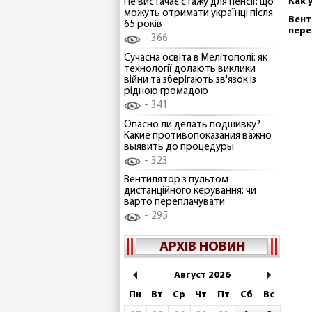
Как 
Не вистачає стажу для пенсії: що
можуть отримати українці після
Вент
65 років
пере
366
Сучасна освіта в Мелітополі: як
технології долають виклики
війни та зберігають зв'язок із
рідною громадою
341
Опасно ли делать подшивку?
Какие противопоказания важно
выявить до процедуры
323
Вентилятор з пультом
дистанційного керування: чи
варто переплачувати
295
АРХІВ НОВИН
Август 2026
Пн
Вт
Ср
Чт
Пт
Сб
Вс