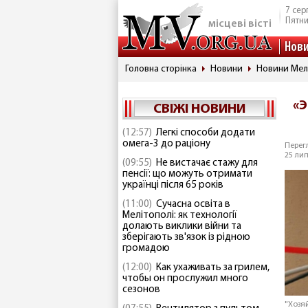
7 сер
Пятн
місцеві вісті
Нов
Головна сторінка
Новини
Новини Мел
«Э
СВІЖІ НОВИНИ
(12:57)
Легкі способи додати
омега-3 до раціону
Перегл
25 лип
(09:55)
Не вистачає стажу для
пенсії: що можуть отримати
українці після 65 років
(11:00)
Сучасна освіта в
Мелітополі: як технології
долають виклики війни та
зберігають зв'язок із рідною
громадою
(12:00)
Как ухаживать за грилем,
чтобы он прослужил много
сезонов
"Хозя