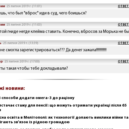
ним
25 липня 2019 г. (11:01)
ОТВЕТ
шь, что был "вброс" иди в суд, чего боишься?
ним
25 липня 2019 г. (11:03)
ОТВЕТ
этой гниде негде клейма ставить. Конечно, вбросов за Морька не б
ь
25 липня 2019 г. (13:39)
ОТВЕТ
не смогла зарегистрироваться??? Да денег зажала!!!!!!!!!!!!
ер
25 липня 2019 г. (17:00)
ОТВЕТ
 ты такая чтобы тебе докладывали?
жі новини:
і способи додати омега-3 до раціону
истачає стажу для пенсії: що можуть отримати українці після 65
в
сна освіта в Мелітополі: як технології долають виклики війни та
ігають зв'язок із рідною громадою