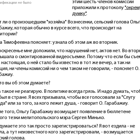
этим шесть членов комиссии
ификации не было
приложили к протоколу
"окрем
думку"
.
т ли о произошедшем "хозяйка" Вознесенки, сельский голова Оль
бажиу, которая обычно в курсе всего, что происходит на
итории?
а Тимофеевна поясняет: узнала об этом аж во вторник.
воскресенье мне доложили, что нарушений нет, актов нет. Во втор
лышала о смонтированной видеосъемке. Потому что если бы съе
 настоящая, о ней стало бы известно в тот же вечер, а так ни
ция, ни члены комиссий ни о чем таком не говорили, - поясняет О.
бажиу.
что вы об этом думаете?
на такое не реагирую. В политике всегда грязь. И надо думать, чт
был в стране. Я всех призывала, чтобы все голосовали за "Слугу
да" или за того, за кого лежит душа, - говорит О. Гарабажиу.
е того, Ольгу Гарабажиу возмущает появление в бюллетене
ого тезки мелитопольского мэра Сергея Минько.
 думаете это так просто зарегистрироваться? Я вот ездила - не
ла, а тут неизвестного кого зарегистрировали, - возмущается
ский голова.