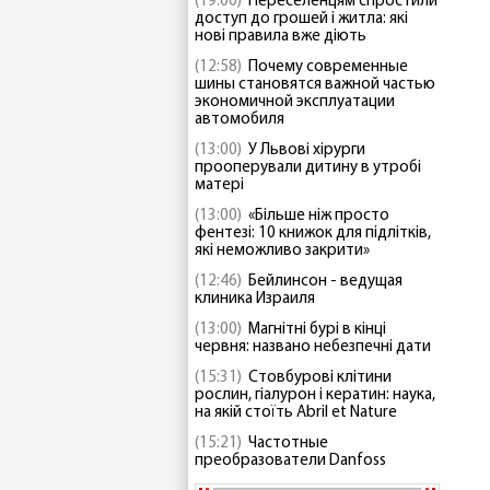
(19:00)
Переселенцям спростили
доступ до грошей і житла: які
нові правила вже діють
(12:58)
Почему современные
шины становятся важной частью
экономичной эксплуатации
автомобиля
(13:00)
У Львові хірурги
прооперували дитину в утробі
матері
(13:00)
«Більше ніж просто
фентезі: 10 книжок для підлітків,
які неможливо закрити»
(12:46)
Бейлинсон - ведущая
клиника Израиля
(13:00)
Магнітні бурі в кінці
червня: названо небезпечні дати
(15:31)
Стовбурові клітини
рослин, гіалурон і кератин: наука,
на якій стоїть Abril et Nature
(15:21)
Частотные
преобразователи Danfoss