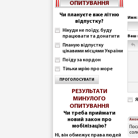
ОПИТУВАННЯ
Чи плануєте вже літню
Имя:
відпустку?
Нікуди не поїду, буду
працювати та донатити
Ваш 
Планую відпустку
цікавими місцями України
Поїду за кордон
Тільки мрію про море
ПРОГОЛОСУВАТИ
РЕЗУЛЬТАТИ
МИНУЛОГО
Я
ОПИТУВАННЯ
Чи треба приймати
новий закон про
Ано
мобілізацію?
Пос
сол
Ні, він обмежує права людей