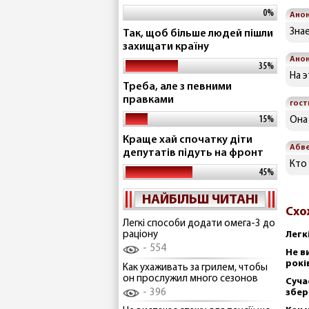
0%
Ано
Знае
Так, щоб більше людей пішли
захищати країну
Ано
35%
На 
Треба, але з певними
правками
гост
15%
Она 
Краще хай спочатку діти
Абв
депутатів підуть на фронт
Кто
45%
НАЙБІЛЬШ ЧИТАНІ
Схо
Легкі способи додати омега-3 до
раціону
Легк
554
Не в
рокі
Как ухаживать за грилем, чтобы
он прослужил много сезонов
Суча
396
збер