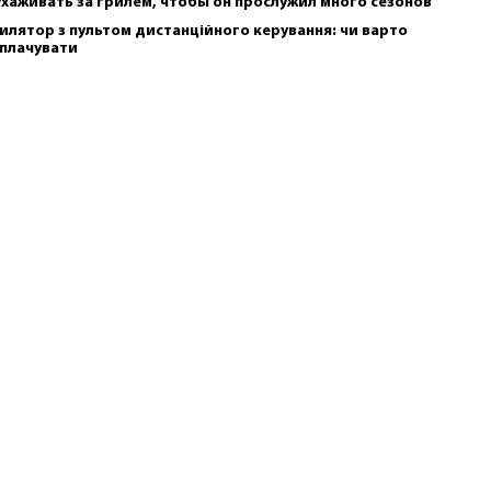
ухаживать за грилем, чтобы он прослужил много сезонов
илятор з пультом дистанційного керування: чи варто
плачувати