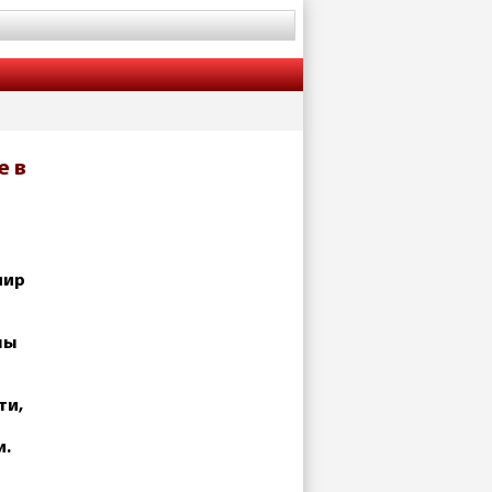
е в
мир
ны
ти,
и.