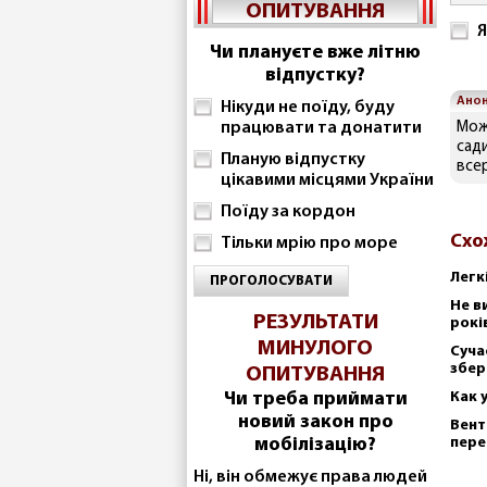
ОПИТУВАННЯ
Я
Чи плануєте вже літню
відпустку?
Ано
Нікуди не поїду, буду
працювати та донатити
Мож
сад
Планую відпустку
все
цікавими місцями України
Поїду за кордон
Схо
Тільки мрію про море
Легк
ПРОГОЛОСУВАТИ
Не в
РЕЗУЛЬТАТИ
рокі
МИНУЛОГО
Суча
збер
ОПИТУВАННЯ
Чи треба приймати
Как 
новий закон про
Вент
мобілізацію?
пере
Ні, він обмежує права людей