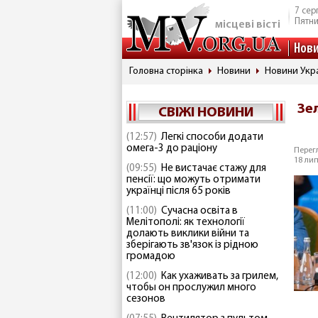
7 сер
Пятн
місцеві вісті
Нов
Головна сторінка
Новини
Новини Укр
Зе
СВІЖІ НОВИНИ
(12:57)
Легкі способи додати
омега-3 до раціону
Перегл
18 лип
(09:55)
Не вистачає стажу для
пенсії: що можуть отримати
українці після 65 років
(11:00)
Сучасна освіта в
Мелітополі: як технології
долають виклики війни та
зберігають зв'язок із рідною
громадою
(12:00)
Как ухаживать за грилем,
чтобы он прослужил много
сезонов