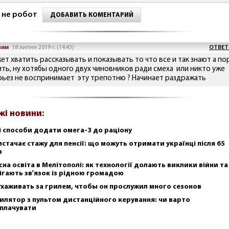
 не робот
ДОБАВИТЬ КОМЕНТАРИЙ
ним
18 липня 2019 г. (14:43)
ОТВЕТ
ет хватить рассказывать и показывать то что все и так знают а по
ить, ну хотябы одного двух чиновников ради смеха или никто уже
рьез не воспринимает эту трепотню ? Начинает раздражать
жі новини:
і способи додати омега-3 до раціону
истачає стажу для пенсії: що можуть отримати українці після 65
в
сна освіта в Мелітополі: як технології долають виклики війни та
ігають зв'язок із рідною громадою
ухаживать за грилем, чтобы он прослужил много сезонов
илятор з пультом дистанційного керування: чи варто
плачувати