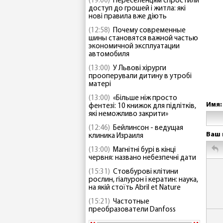
(19:00)
Переселенцям спростили
доступ до грошей і житла: які
нові правила вже діють
(12:58)
Почему современные
шины становятся важной частью
экономичной эксплуатации
автомобиля
(13:00)
У Львові хірурги
прооперували дитину в утробі
матері
(13:00)
«Більше ніж просто
Имя:
фентезі: 10 книжок для підлітків,
які неможливо закрити»
(12:46)
Бейлинсон - ведущая
Ваш 
клиника Израиля
(13:00)
Магнітні бурі в кінці
червня: названо небезпечні дати
(15:31)
Стовбурові клітини
рослин, гіалурон і кератин: наука,
на якій стоїть Abril et Nature
(15:21)
Частотные
преобразователи Danfoss