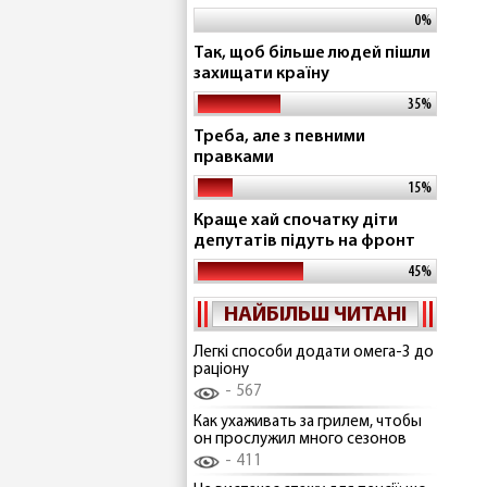
0%
Так, щоб більше людей пішли
захищати країну
35%
Треба, але з певними
правками
15%
Краще хай спочатку діти
депутатів підуть на фронт
45%
НАЙБІЛЬШ ЧИТАНІ
Легкі способи додати омега-3 до
раціону
567
Как ухаживать за грилем, чтобы
он прослужил много сезонов
411