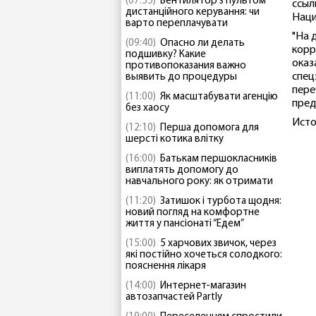
(07:55)
Вентилятор з пультом
ссыл
дистанційного керування: чи
Наци
варто переплачувати
"На 
(09:40)
Опасно ли делать
корр
подшивку? Какие
оказ
противопоказания важно
спец
выявить до процедуры
пере
(11:00)
Як масштабувати агенцію
пред
без хаосу
Исто
(12:10)
Перша допомога для
шерсті котика влітку
(16:00)
Батькам першокласників
виплатять допомогу до
навчального року: як отримати
(11:20)
Затишок і турбота щодня:
новий погляд на комфортне
життя у пансіонаті “Едем”
(15:00)
5 харчових звичок, через
які постійно хочеться солодкого:
пояснення лікаря
(14:00)
Интернет-магазин
автозапчастей Partly