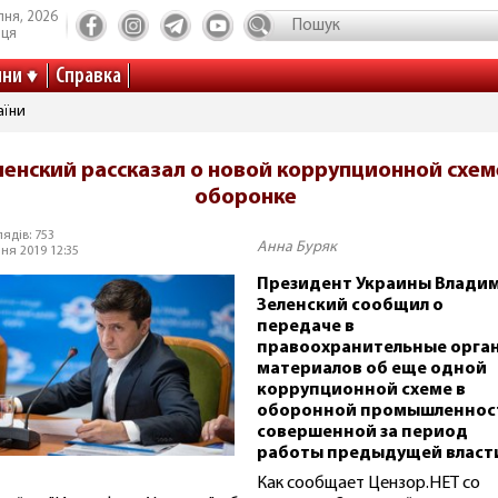
пня, 2026
иця
ини
Справка
аїни
ленский рассказал о новой коррупционной схем
оборонке
ядів: 753
Анна Буряк
ня 2019 12:35
Президент Украины Влади
Зеленский сообщил о
передаче в
правоохранительные орга
материалов об еще одной
коррупционной схеме в
оборонной промышленнос
совершенной за период
работы предыдущей власт
Как сообщает Цензор.НЕТ со