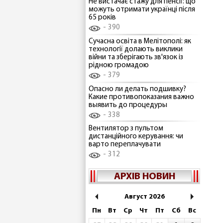
Не вистачає стажу для пенсії: що
можуть отримати українці після
65 років
390
Сучасна освіта в Мелітополі: як
технології долають виклики
війни та зберігають зв'язок із
рідною громадою
379
Опасно ли делать подшивку?
Какие противопоказания важно
выявить до процедуры
338
Вентилятор з пультом
дистанційного керування: чи
варто переплачувати
312
АРХІВ НОВИН
Август 2026
Пн
Вт
Ср
Чт
Пт
Сб
Вс