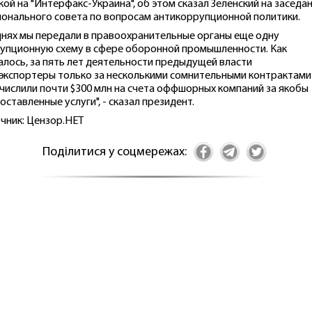
кой на "Интерфакс-Украина", об этом сказал Зеленский на заседа
онального совета по вопросам антикоррупционной политики.
днях мы передали в правоохранительные органы еще одну
упционную схему в сфере оборонной промышленности. Как
алось, за пять лет деятельности предыдущей власти
экспортеры только за несколькими сомнительными контрактами
числили почти $300 млн на счета оффшорных компаний за якобы
оставленные услуги", - сказал президент.
чник: Цензор.НЕТ
Поділитися у соцмережах: