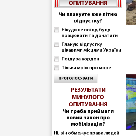
ОПИТУВАННЯ
Чи плануєте вже літню
відпустку?
Нікуди не поїду, буду
працювати та донатити
Планую відпустку
цікавими місцями України
Поїду за кордон
Тільки мрію про море
ПРОГОЛОСУВАТИ
РЕЗУЛЬТАТИ
МИНУЛОГО
ОПИТУВАННЯ
Чи треба приймати
новий закон про
мобілізацію?
Ні, він обмежує права людей