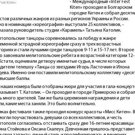
- Международный «Inter Fest
 Fest Kiten»
Kiten» проходил в Болгарском
городке Китен и собрал десятк
стов различных жанров из разных регионов Украины и России.
ко в номинации «хореография» выступали 25 коллективов, -
казала руководитель студии «Карамель» Татьяна Католик.
топольские танцоры соревновались за победу в жанре
еменной эстрадной хореографии сразу в трех возрастных
гориях и стали лучшими среди танцоров 9-11 и 15-17 лет. Второе
о завоевали мелитопольские ребята в возрастной категории 12-
 Кстати, оценивали детвору именитые судьи, в числе которых
дители телешоу «Танцы со звездами Игорь Ласточкин и Илона
дева. Именно они поставили мелитопольскому коллективу «деся
ивысшие баллы.
и наших номера были отобраны жюри для участия в гала-концерте
казывает Т. Католик. – Он проходил в городе Приморско и собра
ь много зрителей. Там же была церемония награждения и дети
ли, какие места заняли. Это было волнительно.
мках фестиваля также проходил конкурс красоты «Мисс Китен». 
могли поучаствовать девушки со всех коллективов, и честь
тополя согласились отстаивать сразу две 16-летние красавицы 
яна Стойкова и Оксана Скалеух. Девчонкам пришлось представи