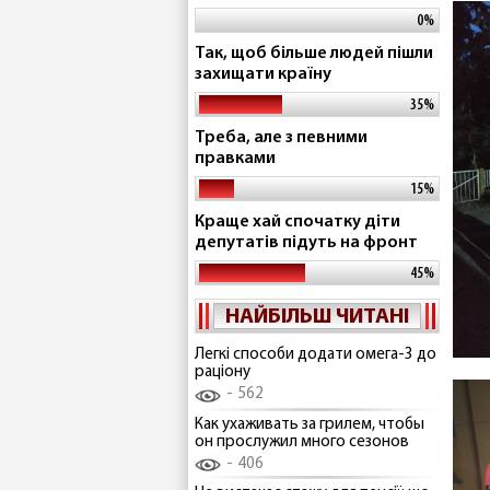
0%
Так, щоб більше людей пішли
захищати країну
35%
Треба, але з певними
правками
15%
Краще хай спочатку діти
депутатів підуть на фронт
45%
НАЙБІЛЬШ ЧИТАНІ
Легкі способи додати омега-3 до
раціону
562
Как ухаживать за грилем, чтобы
он прослужил много сезонов
406