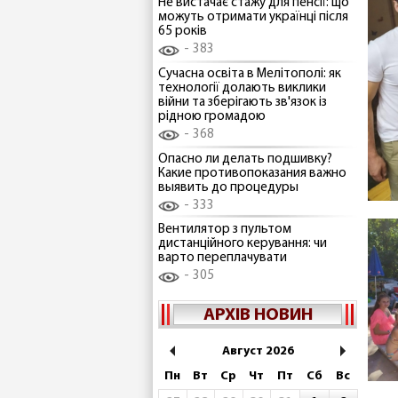
Не вистачає стажу для пенсії: що
можуть отримати українці після
65 років
383
Сучасна освіта в Мелітополі: як
технології долають виклики
війни та зберігають зв'язок із
рідною громадою
368
Опасно ли делать подшивку?
Какие противопоказания важно
выявить до процедуры
333
Вентилятор з пультом
дистанційного керування: чи
варто переплачувати
305
АРХІВ НОВИН
Август 2026
Пн
Вт
Ср
Чт
Пт
Сб
Вс