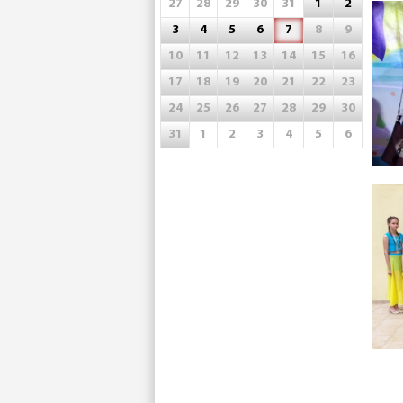
27
28
29
30
31
1
2
3
4
5
6
7
8
9
10
11
12
13
14
15
16
17
18
19
20
21
22
23
24
25
26
27
28
29
30
31
1
2
3
4
5
6