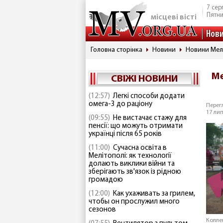
7 сер
Пятн
місцеві вісті
Нов
Головна сторінка
Новини
Новини Мел
Ме
СВІЖІ НОВИНИ
(12:57)
Легкі способи додати
омега-3 до раціону
Перегл
17 лип
(09:55)
Не вистачає стажу для
пенсії: що можуть отримати
українці після 65 років
(11:00)
Сучасна освіта в
Мелітополі: як технології
долають виклики війни та
зберігають зв'язок із рідною
громадою
(12:00)
Как ухаживать за грилем,
чтобы он прослужил много
сезонов
Колле