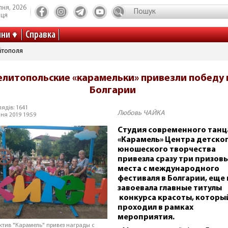
пня, 2026
иця
ини
Справка
ітополя
литопольские «карамельки» привезли победу 
Болгарии
ядів: 1641
Любовь ЧАЙКА
ня 2019 19:59
Студия современного танц
«Карамель» Центра детског
юношеского творчества
привезла сразу три призов
места с международного
фестиваля в Болгарии, еще 
завоевала главные титулы
конкурса красоты, которы
проходил в рамках
мероприятия.
ктив "Карамель" привез награды с