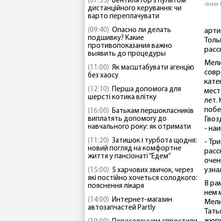
(07:55)
Вентилятор з пультом
«Inter
дистанційного керування: чи
варто переплачувати
(09:40)
Опасно ли делать
арти
подшивку? Какие
Толь
противопоказания важно
расс
выявить до процедуры
Мели
(11:00)
Як масштабувати агенцію
совр
без хаосу
кате
(12:10)
Перша допомога для
мест
шерсті котика влітку
лет.
побе
(16:00)
Батькам першокласників
виплатять допомогу до
Гвоз
навчального року: як отримати
- на
(11:20)
Затишок і турбота щодня:
- Тр
новий погляд на комфортне
расс
життя у пансіонаті “Едем”
очен
узна
(15:00)
5 харчових звичок, через
які постійно хочеться солодкого:
В ра
пояснення лікаря
нем 
(14:00)
Интернет-магазин
Мели
автозапчастей Partly
Тать