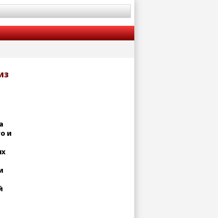
из
а
о и
ых
и
й