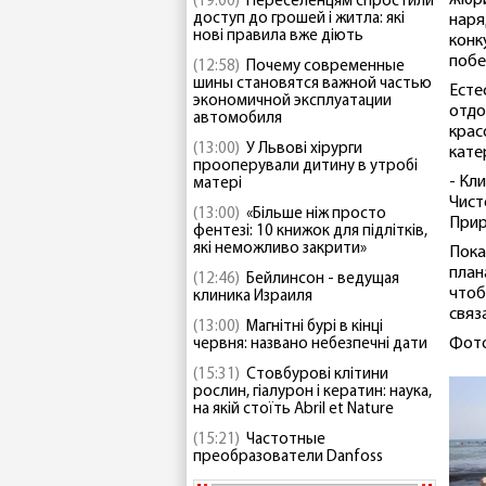
жюри
(19:00)
Переселенцям спростили
доступ до грошей і житла: які
наря
нові правила вже діють
конк
побе
(12:58)
Почему современные
шины становятся важной частью
Есте
экономичной эксплуатации
отдо
автомобиля
крас
(13:00)
У Львові хірурги
кате
прооперували дитину в утробі
- Кл
матері
Чист
(13:00)
«Більше ніж просто
Прир
фентезі: 10 книжок для підлітків,
які неможливо закрити»
Пока
план
(12:46)
Бейлинсон - ведущая
чтоб
клиника Израиля
связ
(13:00)
Магнітні бурі в кінці
Фото
червня: названо небезпечні дати
(15:31)
Стовбурові клітини
рослин, гіалурон і кератин: наука,
на якій стоїть Abril et Nature
(15:21)
Частотные
преобразователи Danfoss