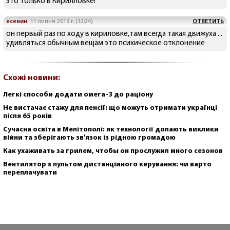
это только в Кирилловке!
есенин
11 липня 2019 г. (12:24)
ОТВЕТИТЬ
он первый раз по ходу в кириловке,там всегда такая движуха ...
удивляться обычным вещам это психическое отклонение
Схожі новини:
Легкі способи додати омега-3 до раціону
Не вистачає стажу для пенсії: що можуть отримати українці
після 65 років
Сучасна освіта в Мелітополі: як технології долають виклики
війни та зберігають зв'язок із рідною громадою
Как ухаживать за грилем, чтобы он прослужил много сезонов
Вентилятор з пультом дистанційного керування: чи варто
переплачувати