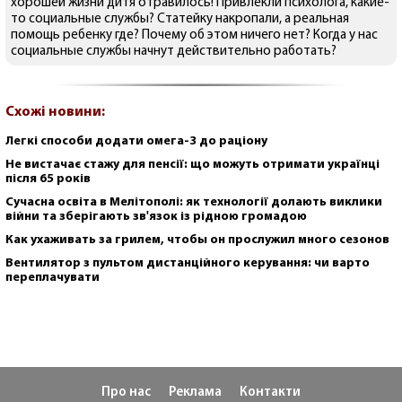
хорошей жизни дитя отравилось! Привлекли психолога, какие-
то социальные службы? Статейку накропали, а реальная
помощь ребенку где? Почему об этом ничего нет? Когда у нас
социальные службы начнут действительно работать?
Схожі новини:
Легкі способи додати омега-3 до раціону
Не вистачає стажу для пенсії: що можуть отримати українці
після 65 років
Сучасна освіта в Мелітополі: як технології долають виклики
війни та зберігають зв'язок із рідною громадою
Как ухаживать за грилем, чтобы он прослужил много сезонов
Вентилятор з пультом дистанційного керування: чи варто
переплачувати
Про нас
Реклама
Контакти