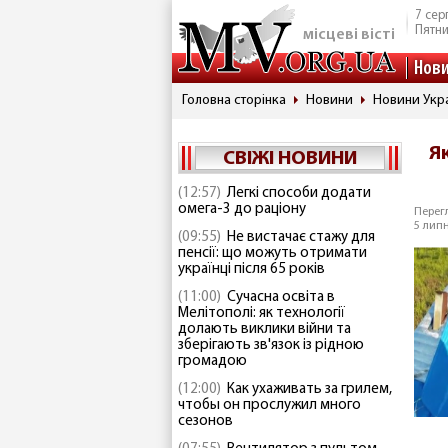
7 сер
Пятн
місцеві вісті
Нов
Головна сторінка
Новини
Новини Укр
Я
СВІЖІ НОВИНИ
(12:57)
Легкі способи додати
омега-3 до раціону
Перегл
5 липн
(09:55)
Не вистачає стажу для
пенсії: що можуть отримати
українці після 65 років
(11:00)
Сучасна освіта в
Мелітополі: як технології
долають виклики війни та
зберігають зв'язок із рідною
громадою
(12:00)
Как ухаживать за грилем,
чтобы он прослужил много
сезонов