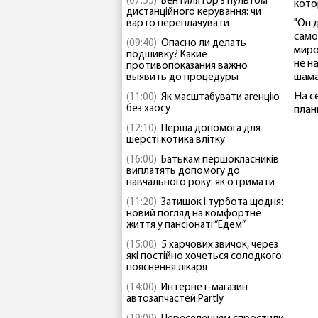
(07:55)
Вентилятор з пультом
кото
дистанційного керування: чи
"Он 
варто переплачувати
само
(09:40)
Опасно ли делать
миро
подшивку? Какие
не н
противопоказания важно
шама
выявить до процедуры
На с
(11:00)
Як масштабувати агенцію
без хаосу
план
(12:10)
Перша допомога для
шерсті котика влітку
(16:00)
Батькам першокласників
виплатять допомогу до
навчального року: як отримати
(11:20)
Затишок і турбота щодня:
новий погляд на комфортне
життя у пансіонаті “Едем”
(15:00)
5 харчових звичок, через
які постійно хочеться солодкого:
пояснення лікаря
(14:00)
Интернет-магазин
автозапчастей Partly