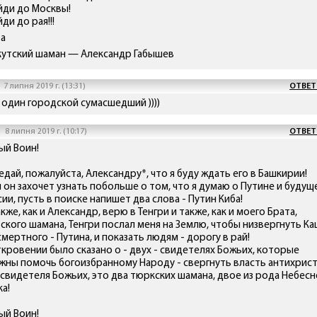
йди до Москвы!
ди до рая!!!
ба
кутский шаман — Александр Габышев
7 липня 2019 г. (13:31)
ОТВЕТ
 один городской сумасшедший ))))
а
8 липня 2019 г. (10:17)
ОТВЕТ
ый Воин!
дай, пожалуйста, Александру*, что я буду ждать его в Башкирии!
и он захочет узнать побольше о том, что я думаю о Путине и будущ
ии, пусть в поиске напишет два слова - Путин Киба!
акже, как и Александр, верю в Тенгри и также, как и моего Брата,
тского шамана, Тенгри послал меня на Землю, чтобы низвергнуть К
мертного - Путина, и показать людям - дорогу в рай!
ткровении было сказано о - двух - свидетелях Божьих, которые
жны помочь богоизбранному Народу - свергнуть власть антихрист
 свидетеля Божьих, это два тюркских шамана, двое из рода Небесн
а!
ый Воин!