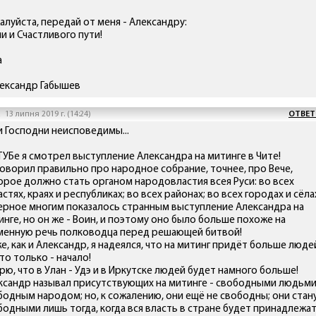
алуйста, передай от меня - Александру:
и и Счастливого пути!
а
лександр Габышев
а
13 липня 2019 г. (14:24)
ОТВЕТ
и Господни неисповедимы...
ТУБе я смотрел выступление Александра на митинге в Чите!
говорил правильно про народное собрание, точнее, про Вече,
орое должно стать органом народовластия всея Руси: во всех
стях, краях и республиках; во всех районах; во всех городах и сёла
ерное многим показалось странным выступление Александра на
инге, но он же - Воин, и поэтому оно было больше похоже на
менную речь полководца перед решающей битвой!
е, как и Александр, я надеялся, что на митинг придёт больше люде
то только - начало!
рю, что в Улан - Удэ и в Иркутске людей будет намного больше!
ксандр называл присутствующих на митинге - свободными людьми
бодным народом; но, к сожалению, они ещё не свободны; они стан
бодными лишь тогда, когда вся власть в стране будет принадлежат