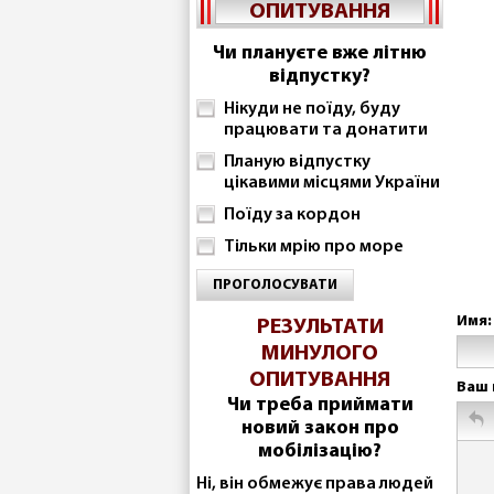
ОПИТУВАННЯ
Чи плануєте вже літню
відпустку?
Нікуди не поїду, буду
працювати та донатити
Планую відпустку
цікавими місцями України
Поїду за кордон
Тільки мрію про море
ПРОГОЛОСУВАТИ
Имя:
РЕЗУЛЬТАТИ
МИНУЛОГО
ОПИТУВАННЯ
Ваш 
Чи треба приймати
новий закон про
мобілізацію?
Ні, він обмежує права людей