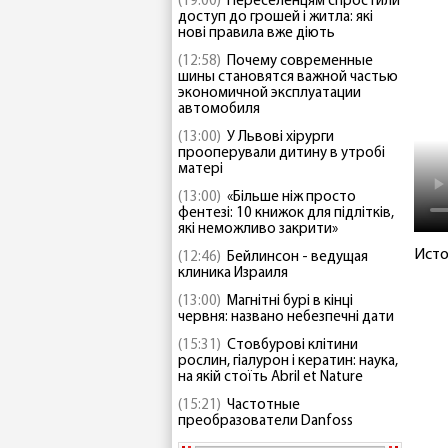
(19:00)
Переселенцям спростили
доступ до грошей і житла: які
нові правила вже діють
(12:58)
Почему современные
шины становятся важной частью
экономичной эксплуатации
автомобиля
(13:00)
У Львові хірурги
прооперували дитину в утробі
матері
(13:00)
«Більше ніж просто
фентезі: 10 книжок для підлітків,
які неможливо закрити»
Исто
(12:46)
Бейлинсон - ведущая
клиника Израиля
(13:00)
Магнітні бурі в кінці
червня: названо небезпечні дати
(15:31)
Стовбурові клітини
рослин, гіалурон і кератин: наука,
на якій стоїть Abril et Nature
(15:21)
Частотные
преобразователи Danfoss