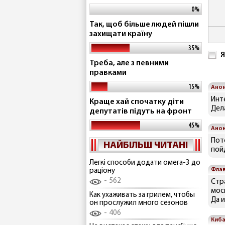
0%
Так, щоб більше людей пішли
захищати країну
35%
Я
Треба, але з певними
правками
15%
Ано
Инт
Краще хай спочатку діти
Дел
депутатів підуть на фронт
45%
Ано
Пот
НАЙБІЛЬШ ЧИТАНІ
пой
Легкі способи додати омега-3 до
Флав
раціону
562
Стр
мос
Как ухаживать за грилем, чтобы
Да 
он прослужил много сезонов
406
Киб