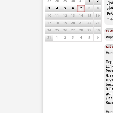
27
28
29
30
31
1
2
До
Дой
3
4
5
6
7
8
9
Ки
10
11
12
13
14
15
16
* Я
17
18
19
20
21
22
23
24
25
26
27
28
29
30
вася
еще
31
1
2
3
4
5
6
Киб
Нов
Пере
Есл
Росс
Я, т
яку
Бесс
В О
дол
Два
Волк
Нов