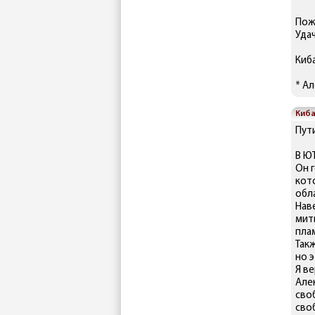
Пож
Удач
Киб
* А
Киб
Пут
В Ю
Он 
кот
обла
Нав
мит
пла
Такж
но э
Я ве
Але
сво
сво