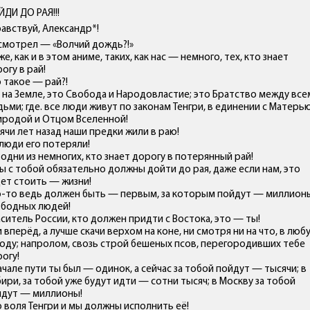
ДИ ДО РАЯ!!!
авствуй, Александр*!
смотрел — «Волчий дождь?!»
же, как и в этом аниме, таких, как нас — немного, тех, кто знает
огу в рай!
 такое — рай?!
 на Земле, это Свобода и Народовластие; это Братство между все
ьми; где. все люди живут по законам Тенгри, в единении с Матерь
иродой и Отцом Вселенной!
ячи лет назад наши предки жили в раю!
люди его потеряли!
одни из немногих, кто знает дорогу в потерянный рай!
ы с тобой обязательно должны дойти до рая, даже если нам, это
ет стоить — жизни!
о-то ведь должен быть — первым, за которым пойдут — миллион
ободных людей!
ситель России, кто должен придти с Востока, это — ты!
 вперёд, а лучше скачи верхом на коне, ни смотря ни на что, в люб
оду; напролом, свозь строй бешеных псов, перегородивших тебе
огу!
ачале пути ты был — одинок, а сейчас за тобой пойдут — тысячи; в
ири, за тобой уже будут идти — сотни тысяч; в Москву за тобой
идут — миллионы!
 воля Тенгри и мы должны исполнить её!