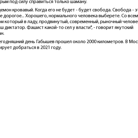
рым под силу справиться только шаману.
демон кровавый. Когда его не будет - будет свобода. Свобода - э
е дорогое... Хорошего, нормального человека выберете. Со всем
м который в ладу, продвинутый, современный, рыночный человек
аш диктатор. Фашист какой-то сел у власти", - говорит якутский
н.
егодняшний день Габышев прошел около 2000 километров. В Мос
ирует добраться в 2021 году.