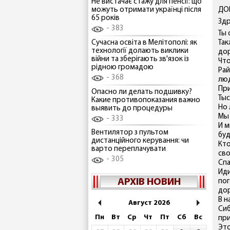
Не вистачає стажу для пенсії: що
ДОЙ
можуть отримати українці після
65 років
Здр
383
Ты 
Сучасна освіта в Мелітополі: як
Так
технології долають виклики
дор
війни та зберігають зв'язок із
Что
рідною громадою
Рай
368
люд
Пр
Опасно ли делать подшивку?
Тыс
Какие противопоказания важно
Но 
выявить до процедуры
Мы 
333
И м
Вентилятор з пультом
буд
дистанційного керування: чи
Кт
варто переплачувати
св
305
Спа
Иди
АРХІВ НОВИН
пог
дор
В н
Август 2026
Сиб
Пн
Вт
Ср
Чт
Пт
Сб
Вс
пр
Это