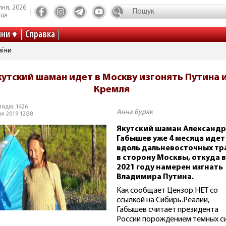
пня, 2026
иця
ини
Справка
аїни
кутский шаман идет в Москву изгонять Путина 
Кремля
ядів: 1426
Анна Буряк
я 2019 12:28
Якутский шаман Александр
Габышев уже 4 месяца идет
вдоль дальневосточных тр
в сторону Москвы, откуда в
2021 году намерен изгнать
Владимира Путина.
Как сообщает Цензор.НЕТ со
ссылкой на Сибирь.Реалии,
Габышев считает президента
России порождением темных си