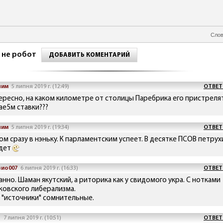
Слов
 не робот
ДОБАВИТЬ КОМЕНТАРИЙ
ним
5 липня 2019 г. (12:49)
ОТВЕТ
ересно, на каком километре от столицы Паребрика его пристреля
ае5м ставки???
ним
5 липня 2019 г. (19:34)
ОТВЕТ
ом сразу в нэньку. К парламентским успеет. В десятке ПСОВ петрух
дет
ио007
6 липня 2019 г. (16:33)
ОТВЕТ
анно. Шаман якутский, а риторика как у свидомого укра. С нотками
ковского либерализма.
и "источники" сомнительные.
а
7 липня 2019 г. (10:51)
ОТВЕТ