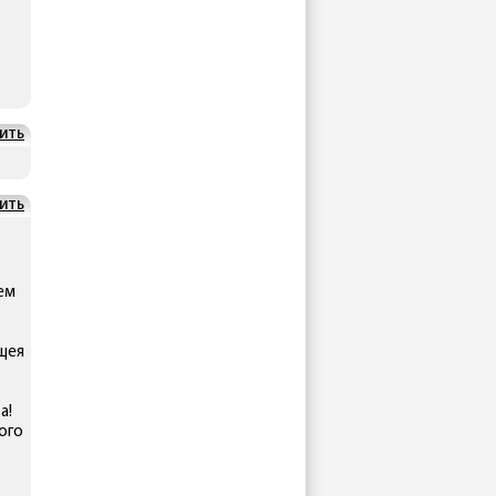
ИТЬ
ИТЬ
ем
ащея
а!
ого