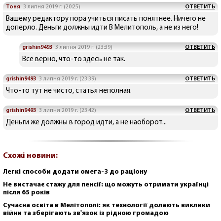
Тоня
3 липня 2019 г. (20:25)
ОТВЕТИТЬ
Вашему редактору пора учиться писать понятнее. Ничего не
доперло. Деньги должны идти В Мелитополь, а не из него!
grishin9493
3 липня 2019 г. (23:39)
ОТВЕТИТЬ
Всё верно, что-то здесь не так.
grishin9493
3 липня 2019 г. (23:39)
ОТВЕТИТЬ
Что-то тут не чисто, статья неполная.
grishin9493
3 липня 2019 г. (23:42)
ОТВЕТИТЬ
Деньги же должны в город идти, а не наоборот...
Схожі новини:
Легкі способи додати омега-3 до раціону
Не вистачає стажу для пенсії: що можуть отримати українці
після 65 років
Сучасна освіта в Мелітополі: як технології долають виклики
війни та зберігають зв'язок із рідною громадою