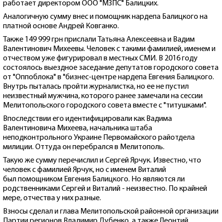
работает директором ООО "МЗПС" Балицких.
Аналогичную сумму внес и помощник нардепа Балицкого на
платной основе Андрей Ковганко.
Также 149 999 грн прислали Татьяна Алексеевна и Вадим
Валентинович Михеевы. Человек с такими фамилией, именем и
отчеством уже фигурировал в местных СМИ. В 2016 году
состоялось выездное заседание депутатов городского совета
от "Оппоблока" в "бизнес-центре нардепа Евгения Балицкого.
Внутрь пыталась пройти журналистка, но ее не пустил
неизвестный мужчина, которого ранее замечали на сессии
Мелитопольского городского совета вместе с "титушками".
Впоследствии его идентифицировали как Вадима
Валентиновича Михеева, начальника штаба
неподконтрольного Украине Первомайского райотдела
милиции. Оттуда он перебрался в Мелитополь.
Такую же сумму перечислил и Сергей Ярчук. Известно, что
человек с фамилией Ярчук, но с именем Виталий
был помощником Евгения Балицкого. Но являются ли
родственниками Сергей и Виталий - неизвестно. По крайней
мере, отчества у них разные.
Взносы сделал и глава Мелитопольской районной организации
Партии регионов Владимир Дубенко, а также Леонтий