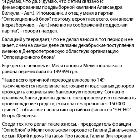
"Я думаю, что да. Я думаю, что с этим связано (с
финансированием предвыборной кампании Александра
Вилкула. - Авт.). И помощник, и отец у меня в партии
"Оппозиционный блок", поэтому, вероятнее всего, они внесли
(неразборчиво. - Авт.) именно из соображений поддержки
партии", - говорит нардеп.
Балицкий утверждает, что не делал взноса в тот период и не
знает, с чем на самом деле связаны декабрьские поступления
именно в Днепропетровскую областную организацию
"Оппозиционного блока".
Еще десять человек из Мелитополя и Мелитопольского
района перечислили по 149 999 грн.
"Чаще всего причиной перевода взносов по 149
тысяч является нежелание настоящих и подставных доноров
проходить специальную банковскую проверку. Согласно
правилам, банки должны делать спецпроверку и отслеживать
происхождение средств, если платеж превышает 150 000
гривен", - объясняет аналитик партийных финансов "ЧЕСНО"
Игорь Фещенко.
Среди тех, кто делал такие взносы, - председатель фракции
"Оппоблок" в Мелитопольском горсовете Галина Данильченко,
ее сын Юрий и дочь Наталья Протасова. Галина Викторовна