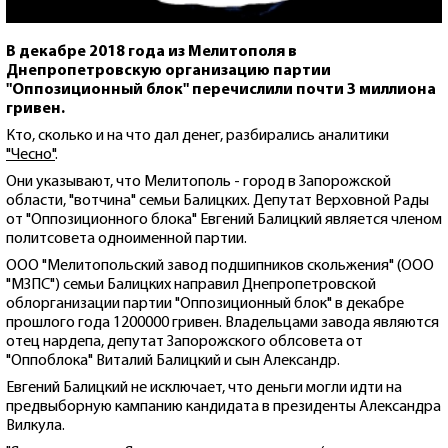
В декабре 2018 года из Мелитополя в
Днепропетровскую организацию партии
"Оппозиционный блок" перечислили почти 3 миллиона
гривен.
Кто, сколько и на что дал денег, разбирались аналитики
"Чесно"
.
Они указывают, что Мелитополь - город в Запорожской
области, "вотчина" семьи Балицких. Депутат Верховной Рады
от "Оппозиционного блока" Евгений Балицкий является членом
политсовета одноименной партии.
ООО "Мелитопольский завод подшипников скольжения" (ООО
"МЗПС") семьи Балицких направил Днепропетровской
облорганизации партии "Оппозиционный блок" в декабре
прошлого года 1200000 гривен. Владельцами завода являются
отец нардепа, депутат Запорожского облсовета от
"Оппоблока" Виталий Балицкий и сын Александр.
Евгений Балицкий не исключает, что деньги могли идти на
предвыборную кампанию кандидата в президенты Александра
Вилкула.