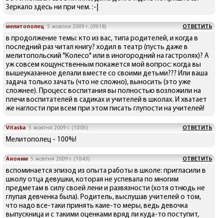
Зеркало здесь ни при чем. :-|
мелитополец
5 жовтня 2009 г. (09:18)
ОТВЕТИТЬ
в продолжение темы: кто из вас, типа родителей, и когда в
последний раз читал книгу? ходил в театр (пусть даже в
мелитопольский "Колесо" или в иногородний на гастролях)? А
уж совсем кощунственным покажется мой вопрос: когда вы
вышеуказанное делали вместе со своими детьми??? Или ваша
задача только зачать (что не сложно), выносить (это уже
сложнее). Процесс воспитания вы полностью возложили на
плечи воспитателей в садиках и учителей в школах. И хватает
же наглости при всем при этом писать глупости на учителей!
Vitaska
5 жовтня 2009 г. (10:05)
ОТВЕТИТЬ
Мелитополец - 100%!
Аноним
5 жовтня 2009 г. (10:43)
ОТВЕТИТЬ
вспоминается эпизод из опыта работы в школе: пригласили в
школу отца девушки, которая не успевала по многим
предметам в силу своей лени и развязности (хотя отнюдь не
глупая девченка была). Родитель, выслушав учителей о том,
что надо все-таки принять каие-то меры, ведь девочка
выпускница и с такими оценками вряд ли куда-то поступит,