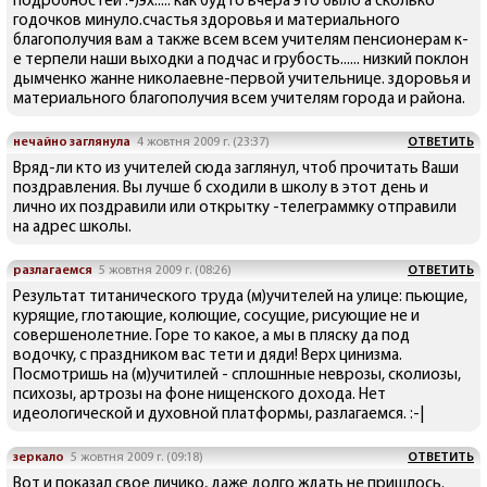
подробностей :-)эх..... как будто вчера это было а сколько
годочков минуло.счастья здоровья и материального
благополучия вам а также всем всем учителям пенсионерам к-
е терпели наши выходки а подчас и грубость...... низкий поклон
дымченко жанне николаевне-первой учительнице. здоровья и
материального благополучия всем учителям города и района.
нечайно заглянула
4 жовтня 2009 г. (23:37)
ОТВЕТИТЬ
Вряд-ли кто из учителей сюда заглянул, чтоб прочитать Ваши
поздравления. Вы лучше б сходили в школу в этот день и
лично их поздравили или открытку -телеграммку отправили
на адрес школы.
разлагаемся
5 жовтня 2009 г. (08:26)
ОТВЕТИТЬ
Результат титанического труда (м)учителей на улице: пьющие,
курящие, глотающие, колющие, сосущие, рисующие не и
совершенолетние. Горе то какое, а мы в пляску да под
водочку, с праздником вас тети и дяди! Верх цинизма.
Посмотришь на (м)учитилей - сплошнные неврозы, сколиозы,
психозы, артрозы на фоне нищенского дохода. Нет
идеологической и духовной платформы, разлагаемся. :-|
зеркало
5 жовтня 2009 г. (09:18)
ОТВЕТИТЬ
Вот и показал свое личико, даже долго ждать не пришлось.