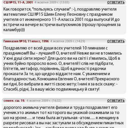
СШ №15, 11-А, 2001
4 жовтня 2009 г. (13:03)
ОТВЕТИТЬ
Как говорится, "пользуясь случаем" :-), поздравляю учителя
математики СШ №15 Шиян Елену Леоновну с праздником
учителя от инженерного 11-А класса 2001 года выпуска! И до
встречи на вечере встречи выпускников (прошу прощения за
каламбур)))
Гимназия №10, 11 класс, 1996
4 жовтня 2009 г. (14:29)
ОТВЕТИТЬ
Поздравляю от всей души всех учителей 10 гимназии с
праздником!!! Вы - лучшие!!! О, вчителі! Невже ви не втомились
У юні душі сіяти зерно? Для цього ви на світі і з'явились, Щоб в
учнях буйно проросло воно. О, вчителі! І слів не підібрати,
Епітетів, метафор, порівнянь, Щоб вдячності рядочки
проказати За те, що щедро віддаєте нам. C уважением и
благодарностью, Конюшина Евгения О, вчителі! Прекрасного
ви гідні, Бо вибрали в житті свою мету; І нині я за всіх скажу: -
Спасибі, рідні, За вашу місію подвижницьку й святу!
семен. сш. 19.
4 жовтня 2009 г. (16:32)
ОТВЕТИТЬ
дорогого акимыча учителя физики и труда поздравляет его
ученик.это акимыч тот которого вы указкой охаживали за то
шо на уроке...... и тема была актуальная -атом...... я женщину в
разрезе рисовал а вы нас застукали за обсуждением пикантных