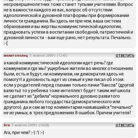
несровершенолетних тоже станет тупыми учителями. Вопрос
не в важности каждого из вас, вопрос об отсутствии
идеологической и духовной платформы при формировании
личности гражданина. Вы здесь ни при чем, ваша система
образования и вы жертвы коммунистической идеологии,
праздновать успехи в воспитании свободной, патриотичной и
духовной личности - вам еще рано, нет результата. Печально.
:-[
мелитополец
5 жовтня 2009 г. (12:45)
ОТВЕТИТЬ
а какой коммунистической идеологии идет речь? где
коммунизм и где мы? ущербные жители во многих отношениях
были, есть и будут, ни коммунизм, ни демократия здесь не
помогут! а духовность идет из семьи! я уже писал об этом:
если у родителей перед глазами только пачки "баксов" (другой
валюты) то у ребенка тоже интеллект будет таким же! школа
не сделает из "дебила" нормального духовно развитого
гражданина любого государства (демократического или
другого). да и сам автор комментария назвавшийся "печально"
не из умных, в трех предложениях 8 ошибок. Причем учителя?
Ага
5 жовтня 2009 г. (14:28)
ОТВЕТИТЬ
Ага, при чем? :-) :'( :-)