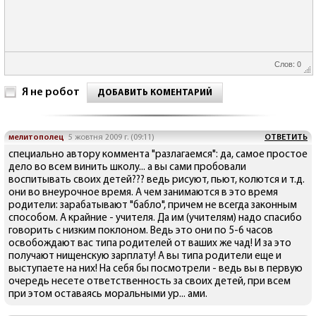
Слов: 0
Я не робот
ДОБАВИТЬ КОМЕНТАРИЙ
мелитополец
5 жовтня 2009 г. (09:11)
ОТВЕТИТЬ
специально автору коммента "разлагаемся": да, самое простое
дело во всем винить школу... а вы сами пробовали
воспитывать своих детей??? ведь рисуют, пьют, колются и т.д.
они во внеурочное время. А чем занимаются в это время
родители: зарабатывают "бабло", причем не всегда законным
способом. А крайние - учителя. Да им (учителям) надо спасибо
говорить с низким поклоном. Ведь это они по 5-6 часов
освобождают вас типа родителей от ваших же чад! И за это
получают нищенскую зарплату! А вы типа родители еще и
выступаете на них! На себя бы посмотрели - ведь вы в первую
очередь несете ответственность за своих детей, при всем
при этом оставаясь моральными ур... ами.