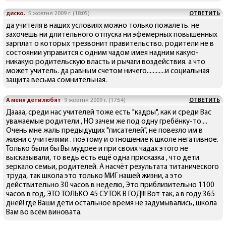
диско.
5 жовтня 2009 г. (18:05)
ОТВЕТИТЬ
да учителя в наших условиях можно только пожалеть. не
захочешь ни длительного отпуска ни эфемерных повышенных
зарплат о которых трезвонит правительство. родители не в
состоянии управится с одним чадом имея надним какую-
никакую родительскую власть и рычаги воздействия. а что
может учитель. да равным счетом ничего............и социальная
защита весьма сомнительная.
А меня дети любят
9 жовтня 2009 г. (17:54)
ОТВЕТИТЬ
Даааа, среди нас учителей тоже есть "кадры", как и среди Вас
уважаемые родители , НО зачем же под одну гребёнку-то....
Очень мне жаль предыдущих "писателей", не повезло им в
жизни с учителями . поэтому и отношение к школе негативное.
Только были бы Вы мудрее и при своих чадах этого не
высказывали, то ведь есть ещё одна присказка , что дети
зеркало семьи, родителей. А насчёт результата титанического
труда, так школа это только МИГ нашей жизни, а это
действительно 30 часов в неделю, Это приблизительно 1100
часов в год, ЭТО ТОЛЬКО 45 СУТОК В ГОД!!! Вот так, а в году 365
дней! где Ваши дети остальное время не задумывались, школа
Вам во всём виновата.