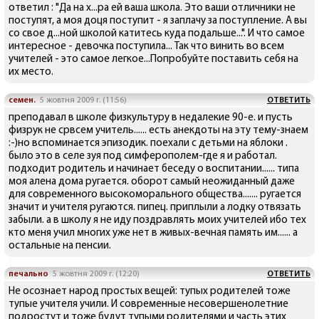
ответил : "Да на х...ра ей ваша школа. Это ваши отличники не
поступят, а моя доця поступит - я заплачу за поступление. А вы
со свое д...ной школой катитесь куда подальше...". И что самое
интересное - девочка поступила... Так что винить во всем
учителей - это самое легкое...Попробуйте поставить себя на
их место.
семен.
5 жовтня 2009 г. (11:56)
ОТВЕТИТЬ
преподавал в школе физкультуру в недалекие 90-е. и пусть
физрук не срвсем учитель...... есть анекдоты на эту тему-знаем
:-)но вспоминается эпизодик. поехали с детьми на яблоки .
было это в селе зуя под симферополем-где я и работал.
подходит родитель и начинает беседу о воспитании...... типа
моя алена дома ругается. оборот самый неожиданный даже
для современного высокоморального общества....... ругается
значит и учителя ругаются. пипец. приплыли а лодку отвязать
забыли. а в школу я не иду поздравлять моих учителей ибо тех
кто меня учил многих уже нет в живых-вечная память им...... а
остальные на пенсии.
печально
5 жовтня 2009 г. (12:20)
ОТВЕТИТЬ
Не осознает народ простых вещей: тупых родителей тоже
тупые учителя учили. И современные несовершенолетние
подростут и тоже будут тупыми родителями и часть этих