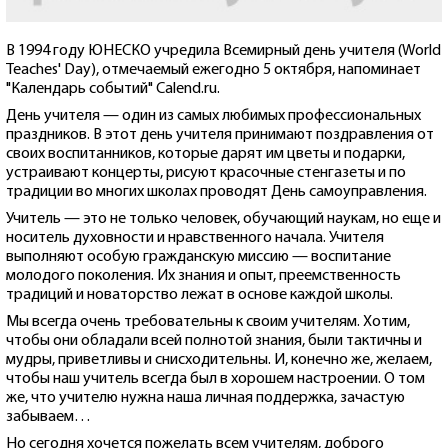
В 1994 году ЮНЕСКО учредила Всемирный день учителя (World
Teaches' Day), отмечаемый ежегодно 5 октября, напоминает
"Календарь событий" Calend.ru.
День учителя — один из самых любимых профессиональных
праздников. В этот день учителя принимают поздравления от
своих воспитанников, которые дарят им цветы и подарки,
устраивают концерты, рисуют красочные стенгазеты и по
традиции во многих школах проводят День самоуправления.
Учитель — это не только человек, обучающий наукам, но еще и
носитель духовности и нравственного начала. Учителя
выполняют особую гражданскую миссию — воспитание
молодого поколения. Их знания и опыт, преемственность
традиций и новаторство лежат в основе каждой школы.
Мы всегда очень требовательны к своим учителям. Хотим,
чтобы они обладали всей полнотой знания, были тактичны и
мудры, приветливы и снисходительны. И, конечно же, желаем,
чтобы наш учитель всегда был в хорошем настроении. О том
же, что учителю нужна наша личная поддержка, зачастую
забываем…
Но сегодня хочется пожелать всем учителям, доброго