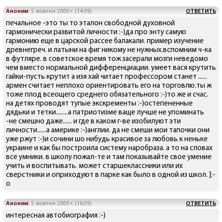
Аноним
5 жовтня 2009 г. (14:39)
ОТВЕТИТЬ
печальное -это ты то эталон свободной духовной
гармонически развитой личности :-)да про энту самую
гармонию еще в царской рассее балакали. пример изучение
древнегреч. и латыни на фиг никому не нужных.вспомним ч-ка
в футляре. в советское время тож засерали мозги неведомо
чем вместо нормальной дифференциации. умеет вася крутить
гайки-пусть крутит а изя хай читает профессором станет ......
армен считает неплохо ориентировать его на торговлю.ты ж
тоже плод всеощего среднего обязательного :-)то же и счас.
на детях проводят тупые экскременты :-)остепененные
дядьки и тетки........а патриотизме ваще лучше не упоминать
-не смешно даже...... и где в каком г-ве изобилуют эти
личности......а америке :-)англии. да не смеши мои тапочки они
уже ржут :-)и сочини шо нибудь красивое за любовь к неньке
украине и как бы построила систему наробраза. а то на словах
все умники. в школу пожал-те и там показывайте свое умение
учить и воспитывать. может старшеклассники или их
сверстники и оприходуют в парке как было в одной из школ. ]:-
o
Аноним
5 жовтня 2009 г. (16:39)
ОТВЕТИТЬ
интересная автобиография :-)