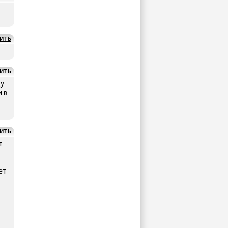
ИТЬ
ИТЬ
ду
и в
ИТЬ
т
ет