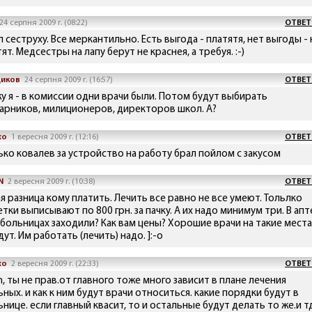
24 серпня 2009 г. (08:22)
ОТВЕТ
 сеструху. Все меркантильно. Есть выгода - платятя, нет выгоды - 
ят. Медсестры на лапу берут не краснея, а требуя. :-)
диков
24 серпня 2009 г. (16:57)
ОТВЕТ
жу я - в комиссии одни врачи были. Потом будут выбирать
арников, милиционеров, директоров школ. А?
хо
1 вересня 2009 г. (12:16)
ОТВЕТ
ько ковалев за устройство на работу брал пойлом с закусом
N
2 вересня 2009 г. (10:38)
ОТВЕТ
я разница кому платить. Лечить все равно не все умеют. Тольлко
тки выписывают по 800 грн. за пачку. А их надо минимум три. В апт
 больницах заходили? Как вам цены? Хорошие врачи на такие места
ут. Им работать (лечить) надо. ]:-o
хо
2 вересня 2009 г. (22:33)
ОТВЕТ
, ты не прав.от главного тоже много зависит в плане лечения
ных. и как к ним будут врачи относиться. какие порядки будут в
нице. если главный квасит, то и остальные будут делать то же.и т