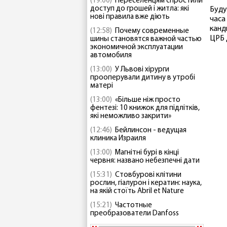
(19:00)
Переселенцям спростили
доступ до грошей і житла: які
Буду
нові правила вже діють
часа
канд
(12:58)
Почему современные
ЦРБ 
шины становятся важной частью
экономичной эксплуатации
автомобиля
(13:00)
У Львові хірурги
прооперували дитину в утробі
матері
(13:00)
«Більше ніж просто
фентезі: 10 книжок для підлітків,
які неможливо закрити»
(12:46)
Бейлинсон - ведущая
клиника Израиля
(13:00)
Магнітні бурі в кінці
червня: названо небезпечні дати
(15:31)
Стовбурові клітини
рослин, гіалурон і кератин: наука,
на якій стоїть Abril et Nature
(15:21)
Частотные
преобразователи Danfoss