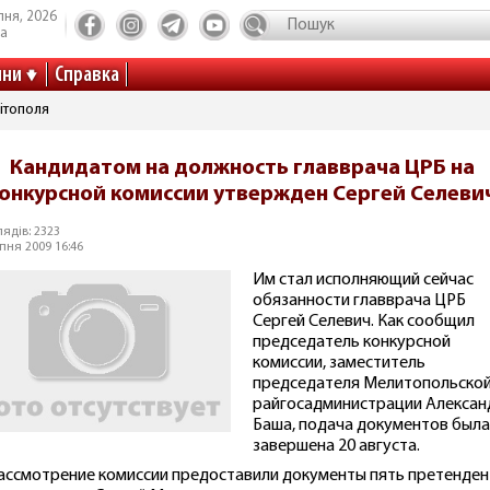
пня, 2026
та
ини
Справка
ітополя
Кандидатом на должность главврача ЦРБ на
онкурсной комиссии утвержден Сергей Селеви
ядів: 2323
пня 2009 16:46
Им стал исполняющий сейчас
обязанности главврача ЦРБ
Сергей Селевич. Как сообщил
председатель конкурсной
комиссии, заместитель
председателя Мелитопольско
райгосадминистрации Алексан
Баша, подача документов была
завершена 20 августа.
ассмотрение комиссии предоставили документы пять претенден