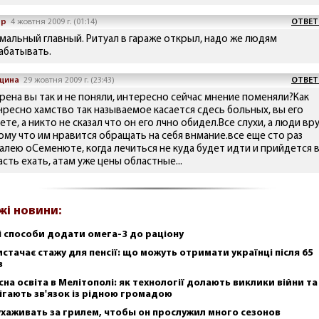
ор
4 жовтня 2009 г. (01:14)
ОТВЕТ
мальный главный. Ритуал в гараже открыл, надо же людям
абатывать.
щина
29 жовтня 2009 г. (23:43)
ОТВЕТ
хрена вы так и не поняли, интересно сейчас мнение поменяли?Как
нресно хамство так называемое касается сдесь больных, вы его
ете, а никто не сказал что он его лчно обидел.Все слухи, а люди вр
ому что им нравится обращать на себя внмание.все еще сто раз
алею оСеменюте, когда лечиться не куда будет идти и прийдется 
сть ехать, атам уже цены областные...
жі новини:
і способи додати омега-3 до раціону
истачає стажу для пенсії: що можуть отримати українці після 65
в
сна освіта в Мелітополі: як технології долають виклики війни та
ігають зв'язок із рідною громадою
ухаживать за грилем, чтобы он прослужил много сезонов