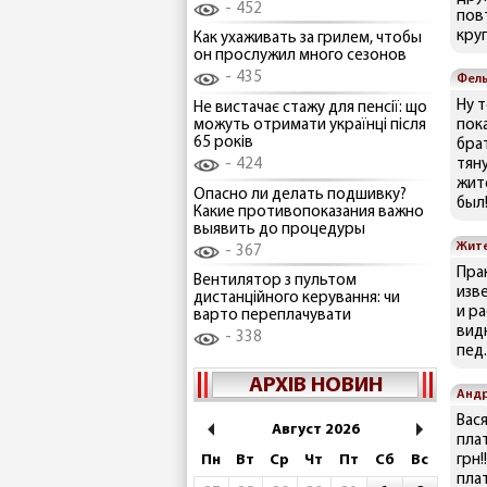
452
пов
круг
Как ухаживать за грилем, чтобы
он прослужил много сезонов
435
Фел
Ну 
Не вистачає стажу для пенсії: що
можуть отримати українці після
пок
65 років
бра
424
тяну
жит
Опасно ли делать подшивку?
был!
Какие противопоказания важно
выявить до процедуры
Жит
367
Пра
Вентилятор з пультом
изв
дистанційного керування: чи
и ра
варто переплачувати
вид
338
пед
АРХІВ НОВИН
Анд
Вася
Август 2026
пла
Пн
Вт
Ср
Чт
Пт
Сб
Вс
грн
пла