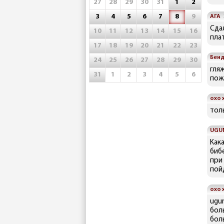
27
28
29
30
31
1
2
3
4
5
6
7
8
9
АГА
Сдал
10
11
12
13
14
15
16
плат
17
18
19
20
21
22
23
Бен
24
25
26
27
28
29
30
гля
31
1
2
3
4
5
6
пож
охо 
тол
UGU
Кака
бибе
при
пойд
охо 
ugun
боль
боль