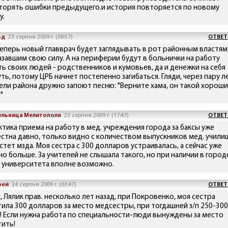
торять ошибки предыдущего.и история повторяется по новому
у.
ьд
23 серпня 2009 г. (08:57)
ОТВЕТ
теперь новый главврач будет заглядывать в рот районным властям
азавшим свою силу. А на периферии будут в больнички на работу
ть своих людей - родственников и кумовьев, да и денежки на себя
ть, потому ЦРБ начнет постепенно загибаться. Гляди, через пару л
ели района дружно запоют песню: "Верните хама, он такой хорош
"
ельница Мелитополя
23 серпня 2009 г. (17:47)
ОТВЕТ
ктика приема на работу в мед. учреждения города за баксы уже
естна давно, только видно с количеством выпускников мед. учили
стет мзда. Моя сестра с 300 долларов устраивалась, а сейчас уже
но больше. За учителей не слышала такого, но при наличии в город
. университета вполне возможно.
рей
24 серпня 2009 г. (03:47)
ОТВЕТ
, Лялик прав. несколько лет назад, при Покровенко, моя сестра
тила 300 долларов за место медсестры, при тогдашней з/п 250-300
!!! Если нужна работа по специальности-люди вынуждены за место
тить!