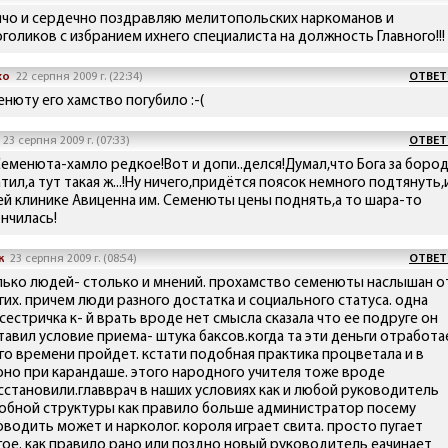
ячо и сердечно поздравляю мелитопольских наркоманов и
оголиков с избранием ихнего специалиста на должность Главного!!!
хо
22 серпня 2009 г. (22:34)
ОТВЕТ
енюту его хамство погубило :-(
23 серпня 2009 г. (07:33)
ОТВЕТ
Семенюта-хамло редкое!Вот и допи..делся!Думал,что Бога за боро
тил,а тут такая ж...!Ну ничего,придётся поясок немного подтянуть,
ей клинике Авиценна им. Семенюты цены поднять,а то шара-то
ончилась!
к
23 серпня 2009 г. (08:54)
ОТВЕТ
лько людей- столько и мнений. прохамство семенюты наслышан о
гих. причем люди разного достатка и социального статуса. одна
сестричка к- й врать вроде нет смысла сказала что ее подруге он
тавил условие приема- штука баксов.когда та эти деньги отработа
го времени пройдет. кстати подобная практика процветала и в
оно при карандаше. этого народного учителя тоже вроде
сстановили.главврач в наших условиях как и любой руководитель
обной структуры как правило больше администратор посему
оводить может и нарколог. короля играет свита. просто пугает
гое. как правило рано или поздно новый руководитель еачинает