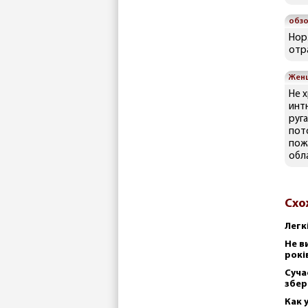
обз
Нор
отр
Жен
Не 
инт
руга
пот
пож
обла
Схо
Легк
Не в
рокі
Суча
збер
Как 