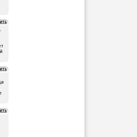
ИТЬ
,
ет
ий
ИТЬ
ща
е
ИТЬ