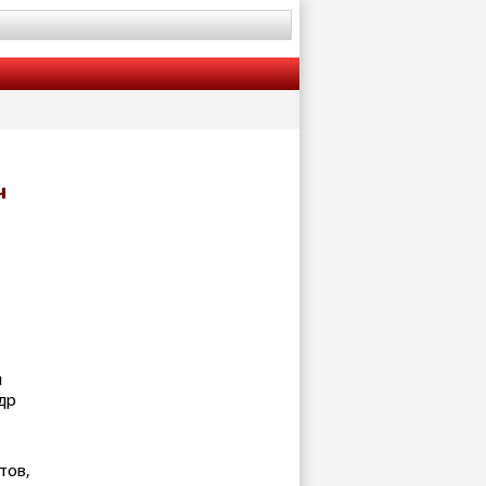
ч
й
др
тов,