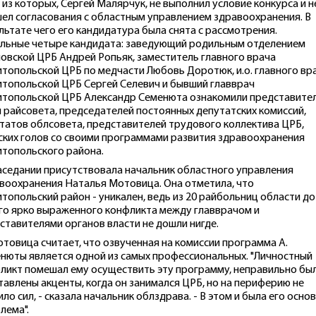
 из которых, Сергей Малярчук, не выполнил условие конкурса и н
ел согласования с областным управлением здравоохранения. В
льтате чего его кандидатура была снята с рассмотрения.
льные четыре кандидата: заведующий родильным отделением
овской ЦРБ Андрей Ропьяк, заместитель главного врача
топольской ЦРБ по медчасти Любовь Доротюк, и.о. главного вр
топольской ЦРБ Сергей Селевич и бывший главврач
топольской ЦРБ Александр Семенюта ознакомили представите
и райсовета, председателей постоянных депутатских комиссий,
татов облсовета, представителей трудового коллектива ЦРБ,
ских голов со своими программами развития здравоохранения
топольского района.
аседании присутствовала начальник областного управления
воохранения Наталья Мотовица. Она отметила, что
топольский район - уникален, ведь из 20 райбольниц области до
го ярко выраженного конфликта между главврачом и
ставителями органов власти не дошли нигде.
отовица считает, что озвученная на комиссии программа А.
нюты является одной из самых профессиональных. "Личностный
ликт помешал ему осуществить эту программу, неправильно бы
тавлены акценты, когда он занимался ЦРБ, но на периферию не
ило сил, - сказала начальник облздрава. - В этом и была его осно
лема".