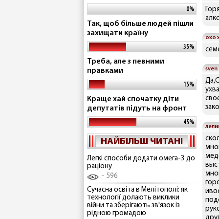
0%
Гор
алк
Так, щоб більше людей пішли
захищати країну
охо 
35%
сем
Треба, але з певними
sven
правками
Да,
15%
ухва
сво
Краще хай спочатку діти
зак
депутатів підуть на фронт
45%
лели
ско
НАЙБІЛЬШ ЧИТАНІ
мно
мед
Легкі способи додати омега-3 до
выс
раціону
мно
596
гор
Сучасна освіта в Мелітополі: як
иво
технології долають виклики
под
війни та зберігають зв'язок із
рук
рідною громадою
дру