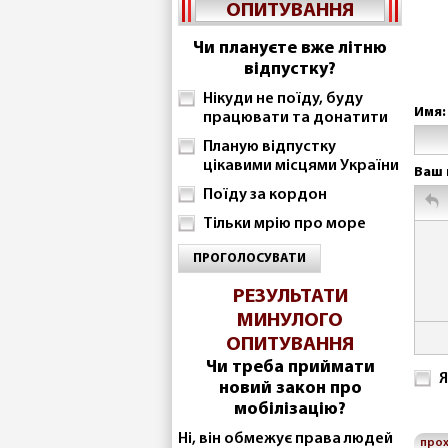
ОПИТУВАННЯ
Чи плануєте вже літню
відпустку?
Нікуди не поїду, буду
Имя:
працювати та донатити
Планую відпустку
цікавими місцями України
Ваш 
Поїду за кордон
Тільки мрію про море
ПРОГОЛОСУВАТИ
РЕЗУЛЬТАТИ
МИНУЛОГО
ОПИТУВАННЯ
Чи треба приймати
Я
новий закон про
мобілізацію?
Ні, він обмежує права людей
про