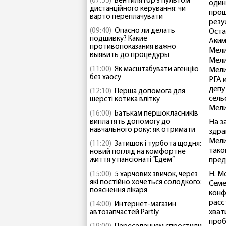
(07:55)
Вентилятор з пультом
один
дистанційного керування: чи
прош
варто переплачувати
резу
(09:40)
Опасно ли делать
Оста
подшивку? Какие
Аким
противопоказания важно
Мели
выявить до процедуры
Мели
(11:00)
Як масштабувати агенцію
Мели
без хаосу
РГА 
депу
(12:10)
Перша допомога для
сель
шерсті котика влітку
Мели
(16:00)
Батькам першокласників
виплатять допомогу до
На з
навчального року: як отримати
здра
Мели
(11:20)
Затишок і турбота щодня:
тако
новий погляд на комфортне
життя у пансіонаті “Едем”
пред
Н. М
(15:00)
5 харчових звичок, через
які постійно хочеться солодкого:
Семе
пояснення лікаря
конф
расс
(14:00)
Интернет-магазин
хват
автозапчастей Partly
проб