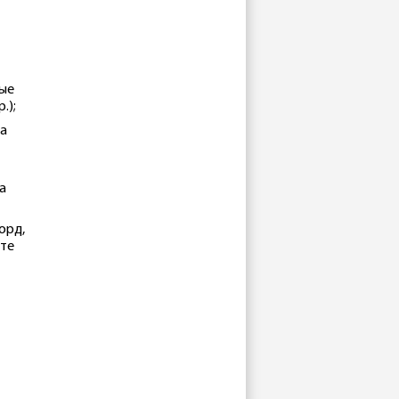
ные
.);
ла
а
орд,
йте