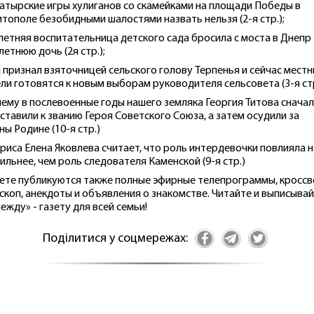
гатырские игры хулиганов со скамейками на площади Победы в
тополе безобидными шалостями назвать нельзя (2-я стр.);
-летняя воспитательница детского сада бросила с моста в Днепр
летнюю дочь (2я стр.);
д признал взяточницей сельского голову Терпенья и сейчас мест
ли готовятся к новым выборам руководителя сельсовета (3-я стр
чему в послевоенные годы нашего земляка Георгия Титова снача
ставили к званию Героя Советского Союза, а затем осудили за
ны Родине (10-я стр.)
триса Елена Яковлева считает, что роль интердевочки повлияла н
сильнее, чем роль следователя Каменской (9-я стр.)
зете публикуются также полные эфирные телепрограммы, кроссв
скоп, анекдоты и объявления о знакомстве. Читайте и выписыва
ежду» - газету для всей семьи!
Поділитися у соцмережах: