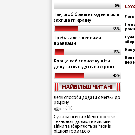
0%
Схо
Так, щоб більше людей пішли
Легк
захищати країну
Не в
35%
рокі
Суча
Треба, але з певними
збер
правками
Как 
15%
Вент
Краще хай спочатку діти
пере
депутатів підуть на фронт
45%
НАЙБІЛЬШ ЧИТАНІ
Легкі способи додати омега-3 до
раціону
618
Сучасна освіта в Мелітополі: як
технології долають виклики
війни та зберігають зв'язок із
рідною громадою