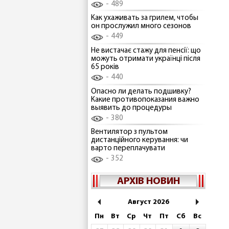
489
Как ухаживать за грилем, чтобы
он прослужил много сезонов
449
Не вистачає стажу для пенсії: що
можуть отримати українці після
65 років
440
Опасно ли делать подшивку?
Какие противопоказания важно
выявить до процедуры
380
Вентилятор з пультом
дистанційного керування: чи
варто переплачувати
352
АРХІВ НОВИН
Август 2026
Пн
Вт
Ср
Чт
Пт
Сб
Вс