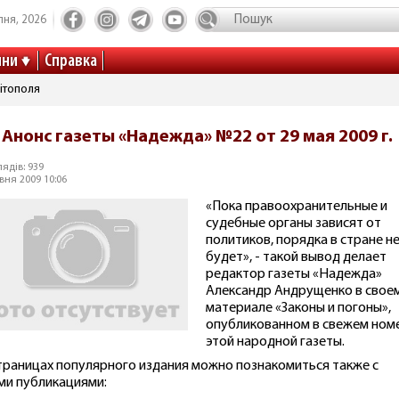
пня, 2026
ини
Справка
ітополя
Анонс газеты «Надежда» №22 от 29 мая 2009 г.
ядів: 939
вня 2009 10:06
«Пока правоохранительные и
судебные органы зависят от
политиков, порядка в стране н
будет», - такой вывод делает
редактор газеты «Надежда»
Александр Андрущенко в свое
материале «Законы и погоны»,
опубликованном в свежем ном
этой народной газеты.
траницах популярного издания можно познакомиться также с
ми публикациями: