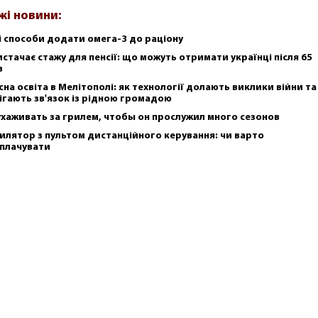
жі новини:
і способи додати омега-3 до раціону
истачає стажу для пенсії: що можуть отримати українці після 65
в
сна освіта в Мелітополі: як технології долають виклики війни та
ігають зв'язок із рідною громадою
ухаживать за грилем, чтобы он прослужил много сезонов
илятор з пультом дистанційного керування: чи варто
плачувати