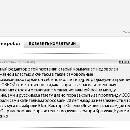
Слов
 не робот
ДОБАВИТЬ КОМЕНТАРИЙ
27 квітня 2011 г. (16:48)
ОТВЕТ
вный редактор этой газетёнки старый коммунист, недоволен
жавной властью,я считаю,за такие самовольные
казывания,которые он себе позволяет в адрес рады,нужно привле
ЛОВНОЙ ответственности,как за призыв к насильственному
ржению строя и разжигание межнациональной розни между
инцами и русскими,а газету давно пора закрыть,за пропаганду СССР
рали сами капитализм,голосовали 20 лет назад за незалежнисть,чт
оть кусать,выбрали Юлю,Виктора Ющенко,Януковича,наслаждайтес
О - у нас хорошее правительство,лучше,чем при Кравчуке,Кучме и
нко