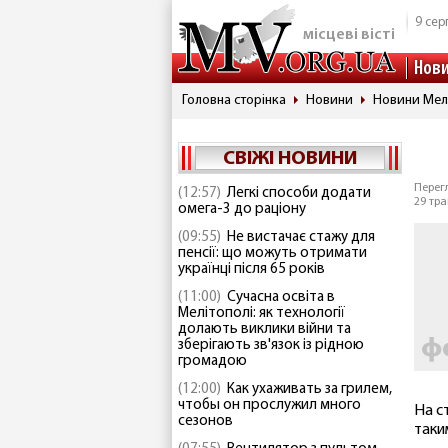
9 сер
місцеві вісті
Нов
Головна сторінка
Новини
Новини Мел
СВІЖІ НОВИНИ
Перегл
(12:57)
Легкі способи додати
29 тра
омега-3 до раціону
(09:55)
Не вистачає стажу для
пенсії: що можуть отримати
українці після 65 років
(11:00)
Сучасна освіта в
Мелітополі: як технології
долають виклики війни та
зберігають зв'язок із рідною
громадою
(12:00)
Как ухаживать за грилем,
чтобы он прослужил много
На с
сезонов
таки