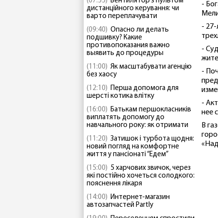
(07:55)
Вентилятор з пультом
- Бо
дистанційного керування: чи
Мели
варто переплачувати
- 27
(09:40)
Опасно ли делать
трех
подшивку? Какие
противопоказания важно
- Су
выявить до процедуры
жите
(11:00)
Як масштабувати агенцію
- По
без хаосу
пред
(12:10)
Перша допомога для
изме
шерсті котика влітку
- Ак
(16:00)
Батькам першокласників
нее 
виплатять допомогу до
навчального року: як отримати
В га
горо
(11:20)
Затишок і турбота щодня:
«Над
новий погляд на комфортне
життя у пансіонаті “Едем”
(15:00)
5 харчових звичок, через
які постійно хочеться солодкого:
пояснення лікаря
(14:00)
Интернет-магазин
автозапчастей Partly