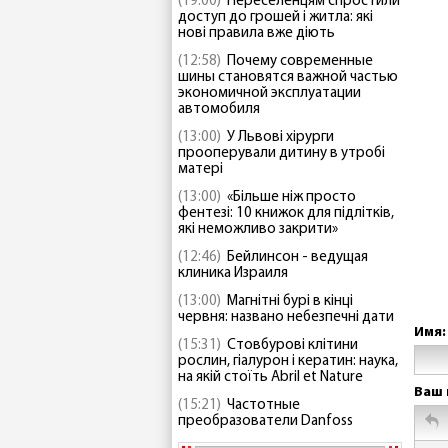
(19:00)
Переселенцям спростили
доступ до грошей і житла: які
нові правила вже діють
(12:58)
Почему современные
шины становятся важной частью
экономичной эксплуатации
автомобиля
(13:00)
У Львові хірурги
прооперували дитину в утробі
матері
(13:00)
«Більше ніж просто
фентезі: 10 книжок для підлітків,
які неможливо закрити»
(12:46)
Бейлинсон - ведущая
клиника Израиля
(13:00)
Магнітні бурі в кінці
червня: названо небезпечні дати
Имя:
(15:31)
Стовбурові клітини
рослин, гіалурон і кератин: наука,
на якій стоїть Abril et Nature
Ваш 
(15:21)
Частотные
преобразователи Danfoss