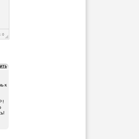
: 0
ИТЬ
чь к
 !
о
ь!