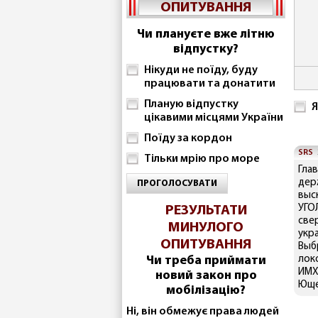
ОПИТУВАННЯ
Чи плануєте вже літню
відпустку?
Нікуди не поїду, буду
працювати та донатити
Планую відпустку
Я
цікавими місцями України
Поїду за кордон
SRS
Тільки мрію про море
Гла
дер
ПРОГОЛОСУВАТИ
выс
УГО
РЕЗУЛЬТАТИ
све
МИНУЛОГО
укра
ОПИТУВАННЯ
Выб
Чи треба приймати
лок
ИМХ
новий закон про
Юще
мобілізацію?
Ні, він обмежує права людей