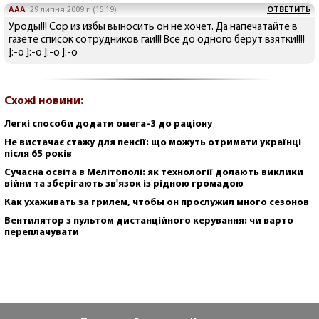
AAA
29 липня 2009 г. (15:19)
ОТВЕТИТЬ
Уроды!!! Сор из избы выносить он не хочет. Да напечатайте в
газете список сотрудников гаи!!! Все до одного берут взятки!!!!
]:-o ]:-o ]:-o ]:-o
Схожі новини:
Легкі способи додати омега-3 до раціону
Не вистачає стажу для пенсії: що можуть отримати українці
після 65 років
Сучасна освіта в Мелітополі: як технології долають виклики
війни та зберігають зв'язок із рідною громадою
Как ухаживать за грилем, чтобы он прослужил много сезонов
Вентилятор з пультом дистанційного керування: чи варто
переплачувати