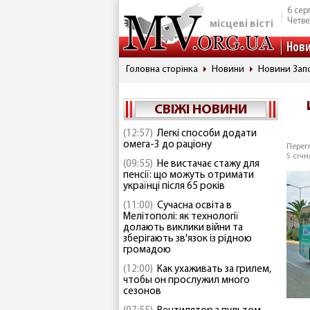
6 сер
Четве
місцеві вісті
Нов
Головна сторінка
Новини
Новини Запо
СВІЖІ НОВИНИ
(12:57)
Легкі способи додати
омега-3 до раціону
Перегл
5 січн
(09:55)
Не вистачає стажу для
пенсії: що можуть отримати
українці після 65 років
(11:00)
Сучасна освіта в
Мелітополі: як технології
долають виклики війни та
зберігають зв'язок із рідною
громадою
(12:00)
Как ухаживать за грилем,
чтобы он прослужил много
сезонов