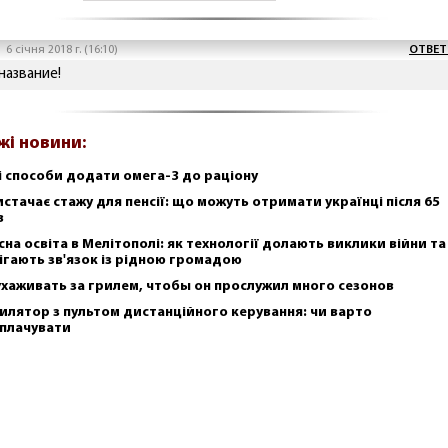
6 січня 2018 г. (16:10)
ОТВЕТ
название!
жі новини:
і способи додати омега-3 до раціону
истачає стажу для пенсії: що можуть отримати українці після 65
в
сна освіта в Мелітополі: як технології долають виклики війни та
ігають зв'язок із рідною громадою
ухаживать за грилем, чтобы он прослужил много сезонов
илятор з пультом дистанційного керування: чи варто
плачувати