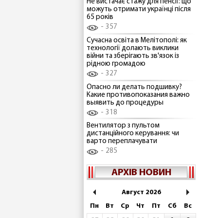
Не вистачає стажу для пенсії: що
можуть отримати українці після
65 років
357
Сучасна освіта в Мелітополі: як
технології долають виклики
війни та зберігають зв'язок із
рідною громадою
327
Опасно ли делать подшивку?
Какие противопоказания важно
выявить до процедуры
318
Вентилятор з пультом
дистанційного керування: чи
варто переплачувати
285
АРХІВ НОВИН
Август 2026
Пн
Вт
Ср
Чт
Пт
Сб
Вс