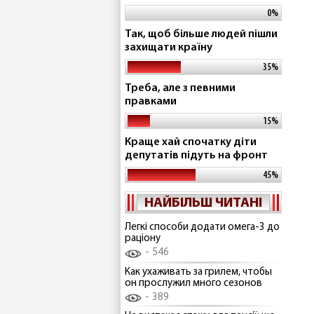
0%
Так, щоб більше людей пішли
захищати країну
35%
Треба, але з певними
правками
15%
Краще хай спочатку діти
депутатів підуть на фронт
45%
НАЙБІЛЬШ ЧИТАНІ
Легкі способи додати омега-3 до
раціону
546
Как ухаживать за грилем, чтобы
он прослужил много сезонов
389