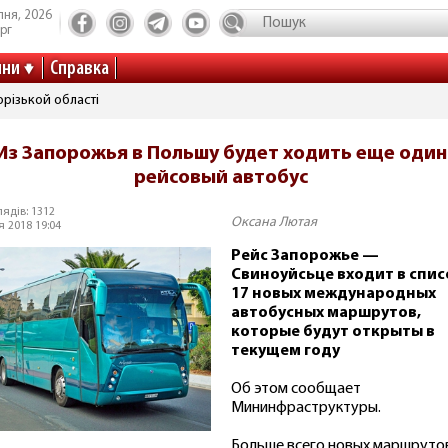
пня, 2026
рг
ини
Справка
різькой області
Из Запорожья в Польшу будет ходить еще один
рейсовый автобус
ядів: 1312
Оксана Лютая
я 2018 19:04
Рейс Запорожье —
Свиноуйсьце входит в спис
17 новых международных
автобусных маршрутов,
которые будут открыты в
текущем году
Об этом сообщает
Мининфраструктуры.
Больше всего новых маршруто