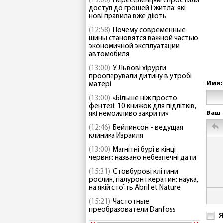
(19:00)
Переселенцям спростили
доступ до грошей і житла: які
нові правила вже діють
(12:58)
Почему современные
шины становятся важной частью
экономичной эксплуатации
автомобиля
(13:00)
У Львові хірурги
прооперували дитину в утробі
Имя:
матері
(13:00)
«Більше ніж просто
фентезі: 10 книжок для підлітків,
Ваш 
які неможливо закрити»
(12:46)
Бейлинсон - ведущая
клиника Израиля
(13:00)
Магнітні бурі в кінці
червня: названо небезпечні дати
(15:31)
Стовбурові клітини
рослин, гіалурон і кератин: наука,
на якій стоїть Abril et Nature
(15:21)
Частотные
преобразователи Danfoss
Я