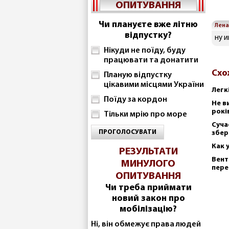
ОПИТУВАННЯ
Чи плануєте вже літню
Лена
відпустку?
ну и
Нікуди не поїду, буду
працювати та донатити
Схо
Планую відпустку
цікавими місцями України
Легк
Поїду за кордон
Не в
рокі
Тільки мрію про море
Суча
ПРОГОЛОСУВАТИ
збер
Как 
РЕЗУЛЬТАТИ
Вент
МИНУЛОГО
пере
ОПИТУВАННЯ
Чи треба приймати
новий закон про
мобілізацію?
Ні, він обмежує права людей