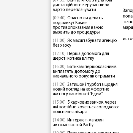
(07:55)
Вентилятор з пультом
дистанційного керування: чи
варто переплачувати
Запо
попа
(09:40)
Опасно ли делать
те п
подшивку? Какие
марш
противопоказания важно
выявить до процедуры
исто
(11:00)
Як масштабувати агенцію
без хаосу
(12:10)
Перша допомога для
шерсті котика влітку
(16:00)
Батькам першокласників
виплатять допомогу до
навчального року: як отримати
(11:20)
Затишок і турбота щодня:
новий погляд на комфортне
життя у пансіонаті “Едем”
(15:00)
5 харчових звичок, через
які постійно хочеться солодкого:
пояснення лікаря
(14:00)
Интернет-магазин
автозапчастей Partly