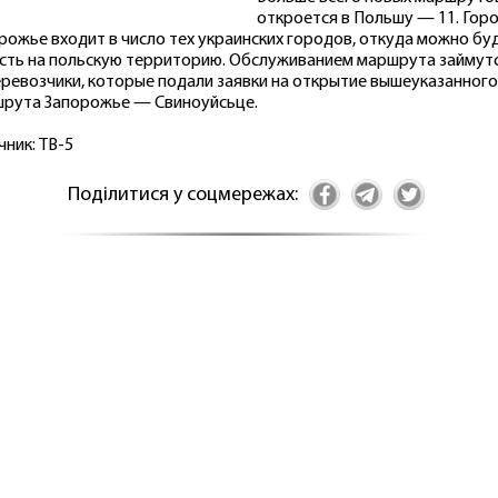
откроется в Польшу — 11. Гор
рожье входит в число тех украинских городов, откуда можно бу
сть на польскую территорию. Обслуживанием маршрута займут
еревозчики, которые подали заявки на открытие вышеуказанного
рута Запорожье — Свиноуйсьце.
чник: ТВ-5
Поділитися у соцмережах: