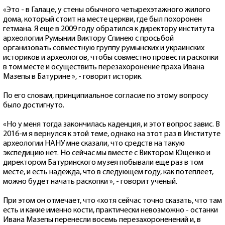
«Это - в Галаце, у стены обычного четырехэтажного жилого
дома, который стоит на месте церкви, где был похоронен
гетмана. Я еще в 2009 году обратился к директору института
археологии Румынии Виктору Спинею с просьбой
организовать совместную группу румынских и украинских
историков и археологов, чтобы совместно провести раскопки
в том месте и осуществить перезахоронение праха Ивана
Мазепы в Батурине », - говорит историк.
По его словам, принципиальное согласие по этому вопросу
было достигнуто.
«Но у меня тогда закончилась каденция, и этот вопрос завис. В
2016-м я вернулся к этой теме, однако на этот раз в Институте
археологии НАНУ мне сказали, что средств на такую ​​
экспедицию нет. Но сейчас мы вместе с Виктором Ющенко и
директором Батуринского музея побывали еще раз в том
месте, и есть надежда, что в следующем году, как потеплеет,
можно будет начать раскопки », - говорит ученый.
При этом он отмечает, что «хотя сейчас точно сказать, что там
есть и какие именно кости, практически невозможно - останки
Ивана Мазепы перенесли восемь перезахороненений и, в