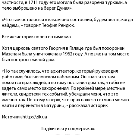
частности, в 1711 году его могила была разорена турками, а
тело выброшено на берег Дуная».
«Что там осталось и в каком оно состоянии, будем знать, когда
найдем», - говорит Теофил Рендюк.
Все же историк полон оптимизма.
Хотя церковь святого Георгия в Галаце, где был похоронен
Мазепа и была уничтожена в 1962 году. А позже на том месте
был построен жилой дом.
«Но так случилось, что архитектор, который руководил
работами, был человеком набожным. Он знал, что там
покоится прах людей, а потому поставил дом так, чтобы не
задеть само место захоронения. По крайней мере, местные
жители, свидетели тех событий, убеждали меня, что это
именно так. Поэтому я верю, что прах нашего гетмана можно
найти и перенести в Батурин », - рассказал историк.
Источник http://zik.ua
Поділитися у соцмережах: