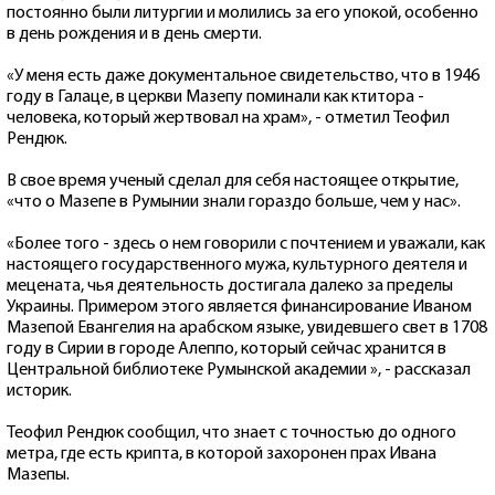
постоянно были литургии и молились за его упокой, особенно
в день рождения и в день смерти.
«У меня есть даже документальное свидетельство, что в 1946
году в Галаце, в церкви Мазепу поминали как ктитора -
человека, который жертвовал на храм», - отметил Теофил
Рендюк.
В свое время ученый сделал для себя настоящее открытие,
«что о Мазепе в Румынии знали гораздо больше, чем у нас».
«Более того - здесь о нем говорили с почтением и уважали, как
настоящего государственного мужа, культурного деятеля и
мецената, чья деятельность достигала далеко за пределы
Украины. Примером этого является финансирование Иваном
Мазепой Евангелия на арабском языке, увидевшего свет в 1708
году в Сирии в городе Алеппо, который сейчас хранится в
Центральной библиотеке Румынской академии », - рассказал
историк.
Теофил Рендюк сообщил, что знает с точностью до одного
метра, где есть крипта, в которой захоронен прах Ивана
Мазепы.