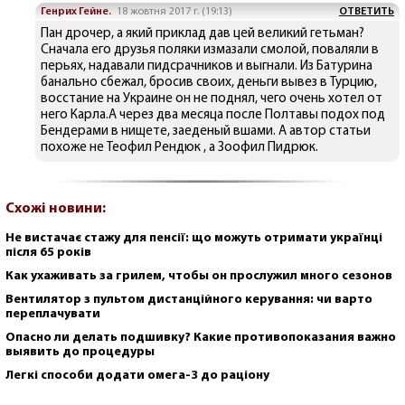
Генрих Гейне.
18 жовтня 2017 г. (19:13)
ОТВЕТИТЬ
Пан дрочер, а який приклад дав цей великий гетьман?
Сначала его друзья поляки измазали смолой, поваляли в
перьях, надавали пидсрачников и выгнали. Из Батурина
банально сбежал, бросив своих, деньги вывез в Турцию,
восстание на Украине он не поднял, чего очень хотел от
него Карла.А через два месяца после Полтавы подох под
Бендерами в нищете, заеденый вшами. А автор статьи
похоже не
Теофил Рендюк
, а Зоофил Пидрюк.
Схожі новини:
Не вистачає стажу для пенсії: що можуть отримати українці
після 65 років
Как ухаживать за грилем, чтобы он прослужил много сезонов
Вентилятор з пультом дистанційного керування: чи варто
переплачувати
Опасно ли делать подшивку? Какие противопоказания важно
выявить до процедуры
Легкі способи додати омега-3 до раціону