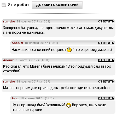
Я не робот
ДОБАВИТЬ КОМЕНТАРИЙ
sun_dro
18 жовтня 2017 г. (12:23)
ОТВЕТИТЬ
Знищення Батурина, ще один злочин московитських дикунів, які
з тієї пори не змінились.
Anonim
18 жовтня 2017 г. (12:31)
ОТВЕТИТЬ
Насмешил ссаносиний поцриот
. Что еще придумаешь?
Anonim
18 жовтня 2017 г. (12:31)
ОТВЕТИТЬ
Кто сказал, что Мазепа был великим? Это придумал сам автор
статейки?
sun_dro
18 жовтня 2017 г. (12:37)
ОТВЕТИТЬ
Мазепа першим дав приклад, як треба поводитись з кацапією
Алех
18 жовтня 2017 г. (19:01)
ОТВЕТИТЬ
Ну як прыклад быв? Успишный?
Впрочем, как у всих
нынешних гэроив