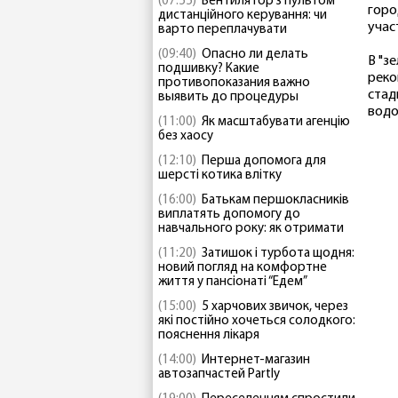
(07:55)
Вентилятор з пультом
горо
дистанційного керування: чи
учас
варто переплачувати
(09:40)
Опасно ли делать
В "з
подшивку? Какие
реко
противопоказания важно
стад
выявить до процедуры
водо
(11:00)
Як масштабувати агенцію
без хаосу
(12:10)
Перша допомога для
шерсті котика влітку
(16:00)
Батькам першокласників
виплатять допомогу до
навчального року: як отримати
(11:20)
Затишок і турбота щодня:
новий погляд на комфортне
життя у пансіонаті “Едем”
(15:00)
5 харчових звичок, через
які постійно хочеться солодкого:
пояснення лікаря
(14:00)
Интернет-магазин
автозапчастей Partly