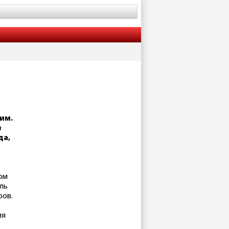
им.
в
да,
ом
ль
ров.
ия