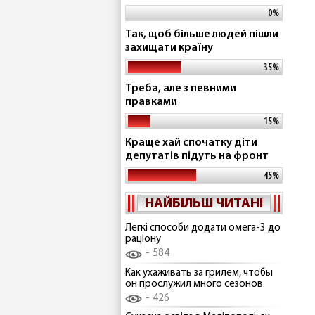
0%
Так, щоб більше людей пішли
захищати країну
35%
Треба, але з певними
правками
15%
Краще хай спочатку діти
депутатів підуть на фронт
45%
НАЙБІЛЬШ ЧИТАНІ
Легкі способи додати омега-3 до
раціону
584
Как ухаживать за грилем, чтобы
он прослужил много сезонов
426