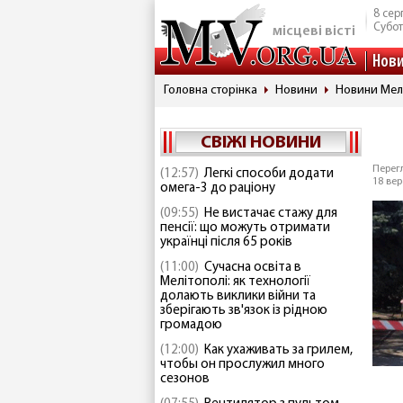
8 сер
Субо
місцеві вісті
Нов
Головна сторінка
Новини
Новини Мел
СВІЖІ НОВИНИ
Перегл
(12:57)
Легкі способи додати
18 вер
омега-3 до раціону
(09:55)
Не вистачає стажу для
пенсії: що можуть отримати
українці після 65 років
(11:00)
Сучасна освіта в
Мелітополі: як технології
долають виклики війни та
зберігають зв'язок із рідною
громадою
(12:00)
Как ухаживать за грилем,
чтобы он прослужил много
сезонов