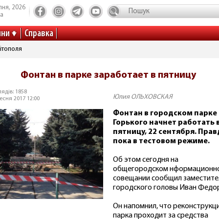
пня, 2026
та
ини
Справка
ітополя
Фонтан в парке заработает в пятницу
ядів: 1858
Юлия ОЛЬХОВСКАЯ
есня 2017 12:00
Фонтан в городском парке 
Горького начнет работать 
пятницу, 22 сентября. Прав
пока в тестовом режиме.
Об этом сегодня на
общегородском нформационн
совещании сообщил заместите
городского головы Иван Федо
Он напомнил, что реконструкц
парка проходит за средства