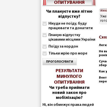
ОПИТУВАННЯ
Чи плануєте вже літню
Alex
відпустку?
Уже
гот
Нікуди не поїду, буду
працювати та донатити
Планую відпустку
Схо
цікавими місцями України
Легк
Поїду за кордон
Не в
Тільки мрію про море
рокі
Суча
ПРОГОЛОСУВАТИ
збер
РЕЗУЛЬТАТИ
Как 
МИНУЛОГО
Вент
пере
ОПИТУВАННЯ
Чи треба приймати
новий закон про
мобілізацію?
Ні, він обмежує права людей