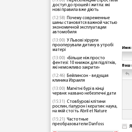
(19:00)
Переселенцям спростили
доступ до грошей і житла: які
нові правила вже діють
(12:58)
Почему современные
шины становятся важной частью
экономичной эксплуатации
автомобиля
(13:00)
У Львові хірурги
прооперували дитину в утробі
Имя:
матері
(13:00)
«Більше ніж просто
фентезі: 10 книжок для підлітків,
Ваш 
які неможливо закрити»
(12:46)
Бейлинсон - ведущая
клиника Израиля
(13:00)
Магнітні бурі в кінці
червня: названо небезпечні дати
(15:31)
Стовбурові клітини
рослин, гіалурон і кератин: наука,
на якій стоїть Abril et Nature
(15:21)
Частотные
преобразователи Danfoss
Я