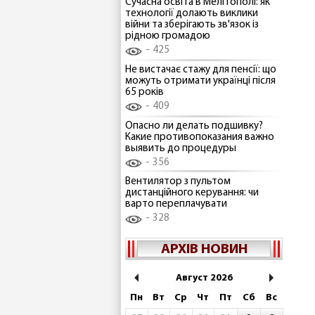
Сучасна освіта в Мелітополі: як
технології долають виклики
війни та зберігають зв'язок із
рідною громадою
425
Не вистачає стажу для пенсії: що
можуть отримати українці після
65 років
409
Опасно ли делать подшивку?
Какие противопоказания важно
выявить до процедуры
356
Вентилятор з пультом
дистанційного керування: чи
варто переплачувати
328
АРХІВ НОВИН
Август 2026
Пн
Вт
Ср
Чт
Пт
Сб
Вс