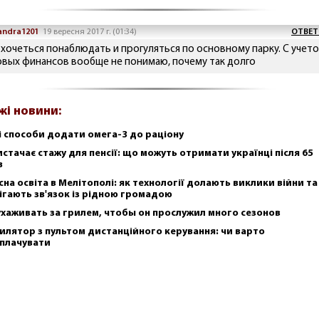
andra1201
19 вересня 2017 г. (01:34)
ОТВЕТ
 хочеться понаблюдать и прогуляться по основному парку. С учет
овых финансов вообще не понимаю, почему так долго
жі новини:
і способи додати омега-3 до раціону
истачає стажу для пенсії: що можуть отримати українці після 65
в
сна освіта в Мелітополі: як технології долають виклики війни та
ігають зв'язок із рідною громадою
ухаживать за грилем, чтобы он прослужил много сезонов
илятор з пультом дистанційного керування: чи варто
плачувати