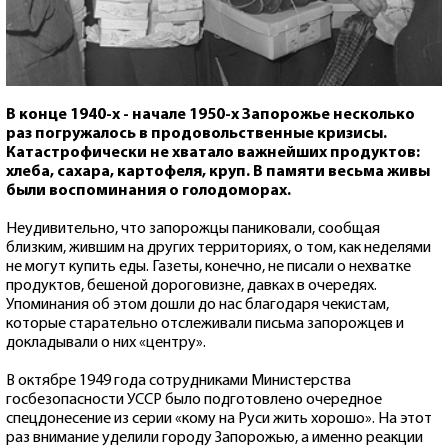
В конце 1940-х - начале 1950-х Запорожье несколько
раз погружалось в продовольственные кризисы.
Катастрофически не хватало важнейших продуктов:
хлеба, сахара, картофеля, круп. В памяти весьма живы
были воспоминания о голодоморах.
Неудивительно, что запорожцы паниковали, сообщая
близким, жившим на других территориях, о том, как неделями
не могут купить еды. Газеты, конечно, не писали о нехватке
продуктов, бешеной дороговизне, давках в очередях.
Упоминания об этом дошли до нас благодаря чекистам,
которые старательно отслеживали письма запорожцев и
докладывали о них «центру».
В октябре 1949 года сотрудниками Министерства
госбезопасности УССР было подготовлено очередное
спецдонесение из серии «кому на Руси жить хорошо». На этот
раз внимание уделили городу Запорожью, а именно реакции