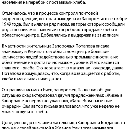
населения на перебои с поставками хлеба.
Отмечалось, что в процессе контроля почтовой
корреспонденции, которая выходила из Запорожья в сентябре
1949 года, был выявлен ряд писем, авторы которых сообщали
родственникам и знакомым о перебоях в продаже хлеба в
областном центре. Добавлялись и выдержки из этих писем.
В частности, жительница Запорожья Потапова писала
знакомому в Керчи, что в областном центре большое
количество людей задействованы в промышленности, а их
обеспечение на достаточно низком уровне. И это касается
главного - хлеба. Его не хватает, в магазинах - очереди, давка.
Потапова возмущалась, что, когда возвращается с работы,
хлеба в магазинах никогда нет.
Отправляя письмо в Киев, запорожец Павленко общую
ситуацию охарактеризовал двумя предложениями: «Жизнь в
Запорожье невероятно ужасная», «За хлебом тысячные
очереди». Сам автор письма жаловался, что уже неделю не
может получить хлеба.
Доведенная до отчаяния жительница Запорожья Богданова в
письме к своей знакомой в Жданов (так тогда назывался