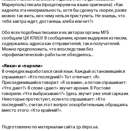
Мариуполь) писала (процитируем на языке оригинала): «Как
надоела эта ненормальность, хотя бы сдохнуть скорее, разве
можно так жить, ни к чему нельзя приступить. Не знаешь, что
тебя завтра ждет, достанешь хлеба или нет?»
Обо всех подобных письмах и их авторах органы МГБ
сообщали ЦК КП(б)У. В сообщениях, кроме выдержек из писем,
содержались адреса как отправителей, так и получателей.
Можно предположить, что впоследствии без
«профилактической» работы не обходилось...
«Явки» и «пароли»
В очередях выработался свой язык. Каждый остановившийся
спрашивает: «Кто последний?» Тот отвечает: «Я».
Присоединившийся говорит: «Я за вами», а потом спрашивает:
«Что дают?» В слове «дают» звучит ирония. В Ростове
говорили: «Что выбрасывают?» Здесь звучит уже злой сарказм.
Некоторые протестуют, если кто спрашивает: «Кто
последний?», считая этот вопрос оскорбительным, обращаясь
вместо этого: «Кто крайний?».
Подготовлено по материалам сайта zp.depo.ua.