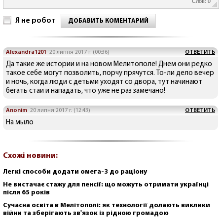
Слов: 0
Я не робот
ДОБАВИТЬ КОМЕНТАРИЙ
Alexandra1201
20 липня 2017 г. (00:36)
ОТВЕТИТЬ
Да такие же истории и на новом Мелитополе! Днем они редко
такое себе могут позволить, порчу прячутся. То-ли дело вечер
и ночь, когда люди с детьми уходят со двора, тут начинают
бегать стаи и нападать, что уже не раз замечано!
Anonim
20 липня 2017 г. (12:43)
ОТВЕТИТЬ
На мыло
Схожі новини:
Легкі способи додати омега-3 до раціону
Не вистачає стажу для пенсії: що можуть отримати українці
після 65 років
Сучасна освіта в Мелітополі: як технології долають виклики
війни та зберігають зв'язок із рідною громадою