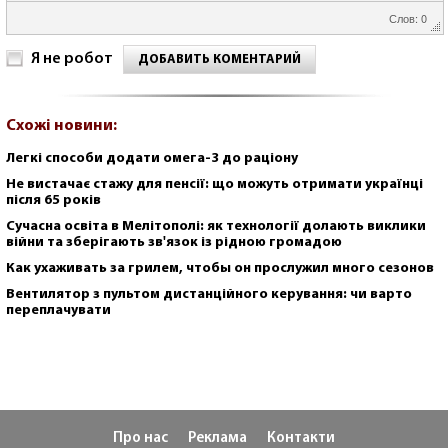
Слов: 0
Я не робот
ДОБАВИТЬ КОМЕНТАРИЙ
Схожі новини:
Легкі способи додати омега-3 до раціону
Не вистачає стажу для пенсії: що можуть отримати українці
після 65 років
Сучасна освіта в Мелітополі: як технології долають виклики
війни та зберігають зв'язок із рідною громадою
Как ухаживать за грилем, чтобы он прослужил много сезонов
Вентилятор з пультом дистанційного керування: чи варто
переплачувати
Про нас
Реклама
Контакти