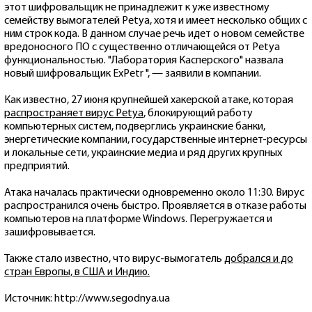
этот шифровальщик не принадлежит к уже известному
семейству вымогателей Petya, хотя и имеет несколько общих с
ним строк кода. В данном случае речь идет о новом семействе
вредоносного ПО с существенно отличающейся от Petya
функциональностью. "Лаборатория Касперского" назвала
новый шифровальщик ExPetr ", — заявили в компании.
Как известно, 27 июня крупнейшей хакерской атаке, которая
распространяет вирус Petya
, блокирующий работу
компьютерных систем, подверглись украинские банки,
энергетические компании, государственные интернет-ресурсы
и локальные сети, украинские медиа и ряд других крупных
предприятий.
Атака началась практически одновременно около 11:30. Вирус
распространился очень быстро. Проявляется в отказе работы
компьютеров на платформе Windows. Перегружается и
зашифровывается.
Также стало известно, что вирус-вымогатель
добрался и до
стран Европы, в США и Индию.
Источник: http://www.segodnya.ua