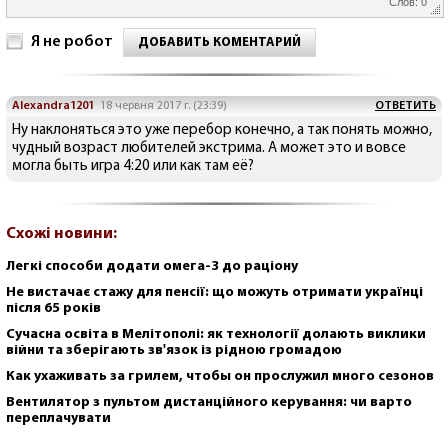
Слов: 0
Я не робот
ДОБАВИТЬ КОМЕНТАРИЙ
Alexandra1201
18 червня 2017 г. (23:39)
ОТВЕТИТЬ
Ну наклоняться это уже перебор конечно, а так понять можно,
чудный возраст любителей экстрима. А может это и вовсе
могла быть игра 4:20 или как там её?
Схожі новини:
Легкі способи додати омега-3 до раціону
Не вистачає стажу для пенсії: що можуть отримати українці
після 65 років
Сучасна освіта в Мелітополі: як технології долають виклики
війни та зберігають зв'язок із рідною громадою
Как ухаживать за грилем, чтобы он прослужил много сезонов
Вентилятор з пультом дистанційного керування: чи варто
переплачувати