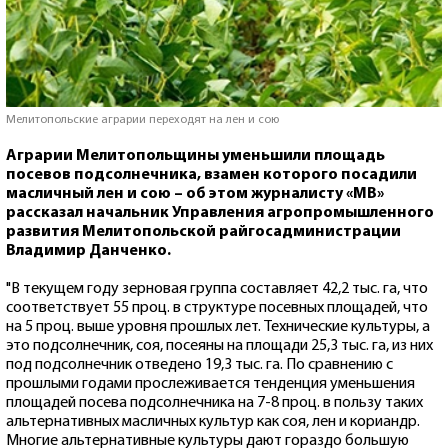
Мелитопольские аграрии переходят на лен и сою
Аграрии Мелитопольщины уменьшили площадь
посевов подсолнечника, взамен которого посадили
масличный лен и сою – об этом журналисту «МВ»
рассказал начальник Управления агропромышленного
развития Мелитопольской райгосадминистрации
Владимир Данченко.
"В текущем году зерновая группа составляет 42,2 тыс. га, что
соответствует 55 проц. в структуре посевных площадей, что
на 5 проц. выше уровня прошлых лет. Технические культуры, а
это подсолнечник, соя, посеяны на площади 25,3 тыс. га, из них
под подсолнечник отведено 19,3 тыс. га. По сравнению с
прошлыми годами прослеживается тенденция уменьшения
площадей посева подсолнечника на 7-8 проц. в пользу таких
альтернативных масличных культур как соя, лен и кориандр.
Многие альтернативные культуры дают гораздо большую