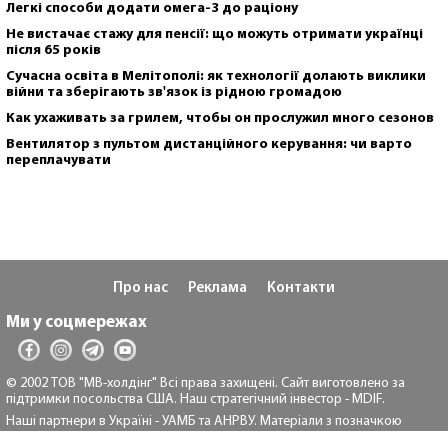
Легкі способи додати омега-3 до раціону
Не вистачає стажу для пенсії: що можуть отримати українці
після 65 років
Сучасна освіта в Мелітополі: як технології долають виклики
війни та зберігають зв'язок із рідною громадою
Как ухаживать за грилем, чтобы он прослужил много сезонов
Вентилятор з пультом дистанційного керування: чи варто
переплачувати
Про нас
Реклама
Контакти
Ми у соцмережах
© 2002 ТОВ "МВ-холдінг" Всі права захищені. Сайт виготовлено за
підтримки посольства США. Наш стратегічний інвестор - MDIF.
Наші партнери в Україні - УАМБ та АНРВУ. Матеріали з позначкою
"Реклама" та "*" розміщуються на правах реклами.