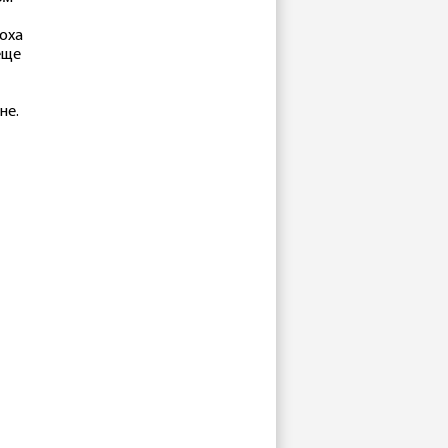
оха
еще
не.