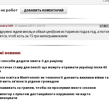
Слов
 не робот
ДОБАВИТЬ КОМЕНТАРИЙ
andra1201
25 травня 2017 г. (22:17)
ОТВЕТ
дружно ждем месяц и обвал цен)))сия история из года в год, а пото
тся, чтоб хоть за 15 грн килограмм взяли
жі новини:
і способи додати омега-3 до раціону
истачає стажу для пенсії: що можуть отримати українці після 65
в
сна освіта в Мелітополі: як технології долають виклики війни та
ігають зв'язок із рідною громадою
ухаживать за грилем, чтобы он прослужил много сезонов
илятор з пультом дистанційного керування: чи варто
плачувати