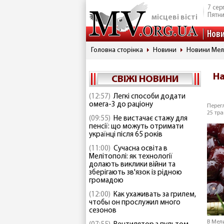
7 сер
Пятн
місцеві вісті
Нов
Головна сторінка
Новини
Новини Мел
На
СВІЖІ НОВИНИ
(12:57)
Легкі способи додати
омега-3 до раціону
Перегл
25 тра
(09:55)
Не вистачає стажу для
пенсії: що можуть отримати
українці після 65 років
(11:00)
Сучасна освіта в
Мелітополі: як технології
долають виклики війни та
зберігають зв'язок із рідною
громадою
(12:00)
Как ухаживать за грилем,
чтобы он прослужил много
сезонов
В Мел