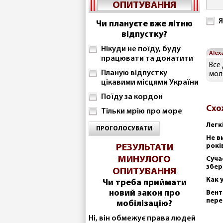
ОПИТУВАННЯ
Я
Чи плануєте вже літню
відпустку?
Нікуди не поїду, буду
Alex
працювати та донатити
Все 
Планую відпустку
моля
цікавими місцями України
Поїду за кордон
Схо
Тільки мрію про море
Легк
ПРОГОЛОСУВАТИ
Не в
рокі
РЕЗУЛЬТАТИ
МИНУЛОГО
Суча
збер
ОПИТУВАННЯ
Как 
Чи треба приймати
новий закон про
Вент
пере
мобілізацію?
Ні, він обмежує права людей