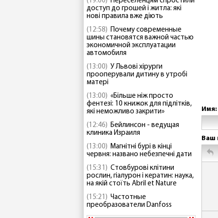
(19:00)
Переселенцям спростили
доступ до грошей і житла: які
нові правила вже діють
(12:58)
Почему современные
шины становятся важной частью
экономичной эксплуатации
автомобиля
(13:00)
У Львові хірурги
прооперували дитину в утробі
матері
(13:00)
«Більше ніж просто
фентезі: 10 книжок для підлітків,
Имя:
які неможливо закрити»
(12:46)
Бейлинсон - ведущая
клиника Израиля
Ваш 
(13:00)
Магнітні бурі в кінці
червня: названо небезпечні дати
(15:31)
Стовбурові клітини
рослин, гіалурон і кератин: наука,
на якій стоїть Abril et Nature
(15:21)
Частотные
преобразователи Danfoss