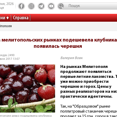
пня, 2026
иця
ини
Справка
ітополя
 мелитопольских рынках подешевела клубника
появилась черешня
ядів: 2490
Валерия Вовк
вня 2017 13:07
На рынках Мелитополя
продолжают появляться
первые летние лакомства. Т
уже можно приобрести
черешню и горох. Цены у
разных реализаторов на ни
практически идентичны.
Так, на "Образцовом" рынке
поллитровый стаканчик череш
продают за 15 грн., горох в так
итополе резко подешевела клубника