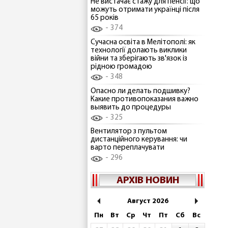
Не вистачає стажу для пенсії: що
можуть отримати українці після
65 років
374
Сучасна освіта в Мелітополі: як
технології долають виклики
війни та зберігають зв'язок із
рідною громадою
348
Опасно ли делать подшивку?
Какие противопоказания важно
выявить до процедуры
325
Вентилятор з пультом
дистанційного керування: чи
варто переплачувати
296
АРХІВ НОВИН
Август 2026
Пн
Вт
Ср
Чт
Пт
Сб
Вс