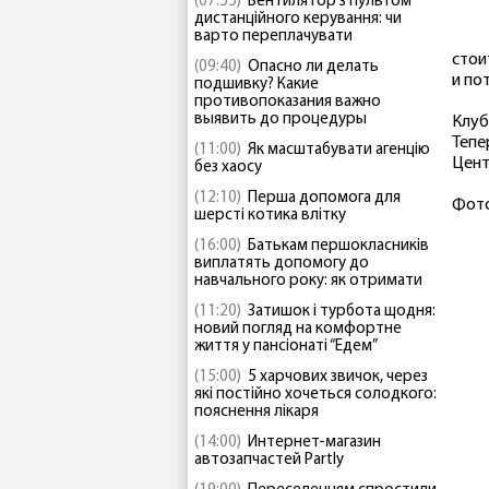
(07:55)
Вентилятор з пультом
дистанційного керування: чи
варто переплачувати
стои
(09:40)
Опасно ли делать
и по
подшивку? Какие
противопоказания важно
выявить до процедуры
Клуб
Тепе
(11:00)
Як масштабувати агенцію
Цент
без хаосу
(12:10)
Перша допомога для
Фото
шерсті котика влітку
(16:00)
Батькам першокласників
виплатять допомогу до
навчального року: як отримати
(11:20)
Затишок і турбота щодня:
новий погляд на комфортне
життя у пансіонаті “Едем”
(15:00)
5 харчових звичок, через
які постійно хочеться солодкого:
пояснення лікаря
(14:00)
Интернет-магазин
автозапчастей Partly