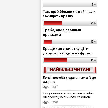
0%
Так, щоб більше людей пішли
захищати країну
35%
Треба, але з певними
правками
15%
Краще хай спочатку діти
депутатів підуть на фронт
45%
НАЙБІЛЬШ ЧИТАНІ
Легкі способи додати омега-3 до
раціону
557
Как ухаживать за грилем, чтобы
он прослужил много сезонов
398