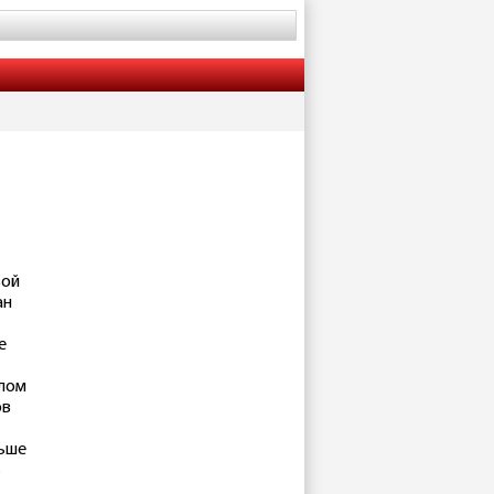
вой
ан
е
лом
ов
льше
ь