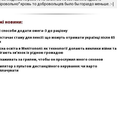
бровольно" кровь то добровольцев было бы гораздо меньше. :-|
жі новини:
і способи додати омега-3 до раціону
истачає стажу для пенсії: що можуть отримати українці після 65
в
сна освіта в Мелітополі: як технології долають виклики війни та
ігають зв'язок із рідною громадою
ухаживать за грилем, чтобы он прослужил много сезонов
илятор з пультом дистанційного керування: чи варто
плачувати