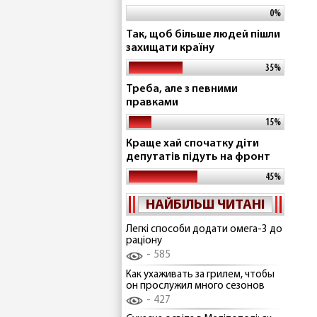
0%
Так, щоб більше людей пішли
захищати країну
35%
Треба, але з певними
правками
15%
Краще хай спочатку діти
депутатів підуть на фронт
45%
НАЙБІЛЬШ ЧИТАНІ
Легкі способи додати омега-3 до
раціону
585
Как ухаживать за грилем, чтобы
он прослужил много сезонов
427