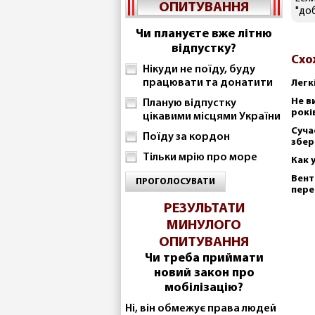
ОПИТУВАННЯ
"до
Чи плануєте вже літню
відпустку?
Схо
Нікуди не поїду, буду
працювати та донатити
Легк
Не в
Планую відпустку
рокі
цікавими місцями України
Суча
Поїду за кордон
збер
Тільки мрію про море
Как 
Вент
ПРОГОЛОСУВАТИ
пере
РЕЗУЛЬТАТИ
МИНУЛОГО
ОПИТУВАННЯ
Чи треба приймати
новий закон про
мобілізацію?
Ні, він обмежує права людей