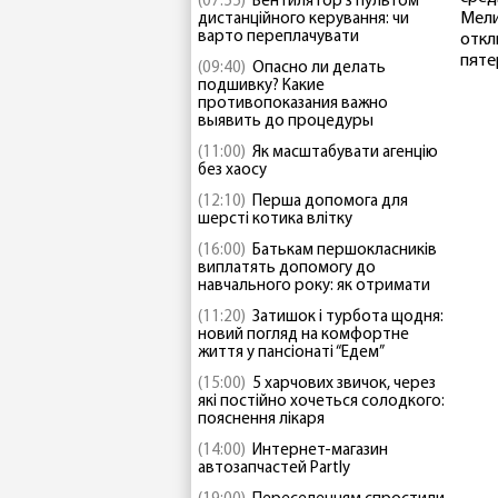
(07:55)
Вентилятор з пультом
Мели
дистанційного керування: чи
варто переплачувати
откл
пяте
(09:40)
Опасно ли делать
подшивку? Какие
противопоказания важно
выявить до процедуры
(11:00)
Як масштабувати агенцію
без хаосу
(12:10)
Перша допомога для
шерсті котика влітку
(16:00)
Батькам першокласників
виплатять допомогу до
навчального року: як отримати
(11:20)
Затишок і турбота щодня:
новий погляд на комфортне
життя у пансіонаті “Едем”
(15:00)
5 харчових звичок, через
які постійно хочеться солодкого:
пояснення лікаря
(14:00)
Интернет-магазин
автозапчастей Partly