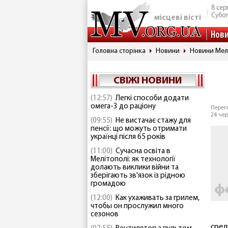
8 сер
Субо
місцеві вісті
Нов
Головна сторінка
Новини
Новини Мел
СВІЖІ НОВИНИ
(12:57)
Легкі способи додати
омега-3 до раціону
Перегл
24 чер
(09:55)
Не вистачає стажу для
пенсії: що можуть отримати
українці після 65 років
(11:00)
Сучасна освіта в
Мелітополі: як технології
долають виклики війни та
зберігають зв'язок із рідною
громадою
(12:00)
Как ухаживать за грилем,
чтобы он прослужил много
сезонов
сред