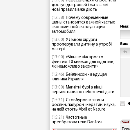
(19:00)
Переселенцям спростили
доступ до грошей і житла: які
нові правила вже діють
(12:58)
Почему современные
шины становятся важной частью
Имя:
экономичной эксплуатации
автомобиля
(13:00)
У Львові хірурги
Ваш 
прооперували дитину в утробі
матері
(13:00)
«Більше ніж просто
фентезі: 10 книжок для підлітків,
які неможливо закрити»
(12:46)
Бейлинсон - ведущая
клиника Израиля
(13:00)
Магнітні бурі в кінці
червня: названо небезпечні дати
(15:31)
Стовбурові клітини
Я
рослин, гіалурон і кератин: наука,
на якій стоїть Abril et Nature
(15:21)
Частотные
преобразователи Danfoss
Smit
Есл