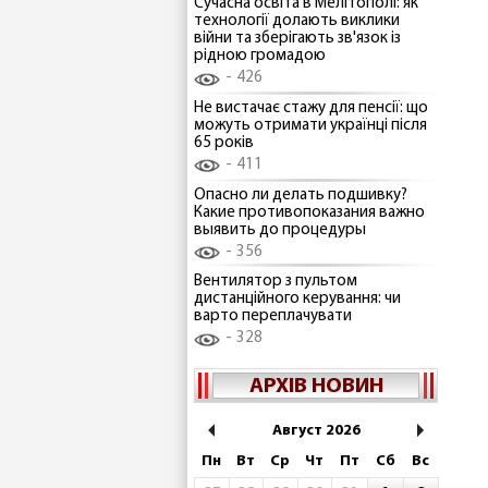
Сучасна освіта в Мелітополі: як
технології долають виклики
війни та зберігають зв'язок із
рідною громадою
426
Не вистачає стажу для пенсії: що
можуть отримати українці після
65 років
411
Опасно ли делать подшивку?
Какие противопоказания важно
выявить до процедуры
356
Вентилятор з пультом
дистанційного керування: чи
варто переплачувати
328
АРХІВ НОВИН
Август 2026
Пн
Вт
Ср
Чт
Пт
Сб
Вс