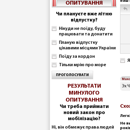
Ваш 
ОПИТУВАННЯ
Чи плануєте вже літню
відпустку?
Нікуди не поїду, буду
працювати та донатити
Планую відпустку
цікавими місцями України
Поїду за кордон
Я
Тільки мрію про море
ПРОГОЛОСУВАТИ
Макс
РЕЗУЛЬТАТИ
Эх Ч
МИНУЛОГО
ОПИТУВАННЯ
Схо
Чи треба приймати
новий закон про
Легк
мобілізацію?
Не в
Ні, він обмежує права людей
рокі