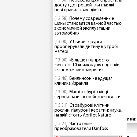
(19:00)
Переселенцям спростили
доступ до грошей і житла: які
нові правила вже діють
(12:58)
Почему современные
шины становятся важной частью
экономичной эксплуатации
автомобиля
(13:00)
У Львові хірурги
прооперували дитину в утробі
матері
(13:00)
«Більше ніж просто
фентезі: 10 книжок для підлітків,
які неможливо закрити»
(12:46)
Бейлинсон - ведущая
клиника Израиля
(13:00)
Магнітні бурі в кінці
червня: названо небезпечні дати
(15:31)
Стовбурові клітини
рослин, гіалурон і кератин: наука,
на якій стоїть Abril et Nature
Имя:
(15:21)
Частотные
преобразователи Danfoss