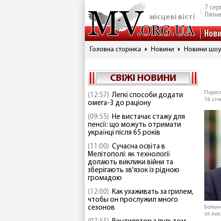
7 сер
Пятн
місцеві вісті
Нов
Головна сторінка
Новини
Новини шоу
СВІЖІ НОВИНИ
Перегл
(12:57)
Легкі способи додати
16 січ
омега-3 до раціону
(09:55)
Не вистачає стажу для
пенсії: що можуть отримати
українці після 65 років
(11:00)
Сучасна освіта в
Мелітополі: як технології
долають виклики війни та
зберігають зв'язок із рідною
громадою
(12:00)
Как ухаживать за грилем,
чтобы он прослужил много
сезонов
Больн
от ле