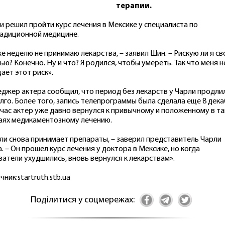
терапии.
и решил пройти курс лечения в Мексике у специалиста по
адиционной медицине.
же неделю не принимаю лекарства, – заявил Шин. – Рискую ли я св
ью? Конечно. Ну и что? Я родился, чтобы умереть. Так что меня н
ает этот риск».
джер актера сообщил, что период без лекарств у Чарли продли
лго. Более того, запись телепрограммы была сделала еще 8 дека
йчас актер уже давно вернулся к привычному и положенному в та
аях медикаментозному лечению.
ли снова принимает препараты, – заверил представитель Чарли
. – Он прошел курс лечения у доктора в Мексике, но когда
затели ухудшились, вновь вернулся к лекарствам».
чник:startruth.stb.ua
Поділитися у соцмережах: