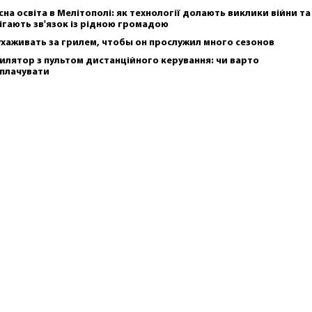
сна освіта в Мелітополі: як технології долають виклики війни та
ігають зв'язок із рідною громадою
ухаживать за грилем, чтобы он прослужил много сезонов
илятор з пультом дистанційного керування: чи варто
плачувати