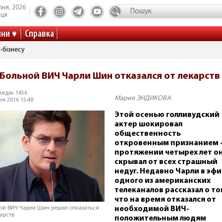
пня, 2026
иця
ини
Справка
-бізнесу
Больной ВИЧ Чарли Шин отказался от лекарств
ядів: 1456
Мария ЭНДИКОВА
ня 2016 15:48
Этой осенью голливудский
актер шокировал
общественность
откровенным признанием –
протяжении четырех лет о
скрывал от всех страшный
недуг. Недавно Чарли в эф
одного из американских
телеканалов рассказал о то
что на время отказался от
необходимой ВИЧ-
ой ВИЧ Чарли Шин решил отказаться
карств
положительным людям