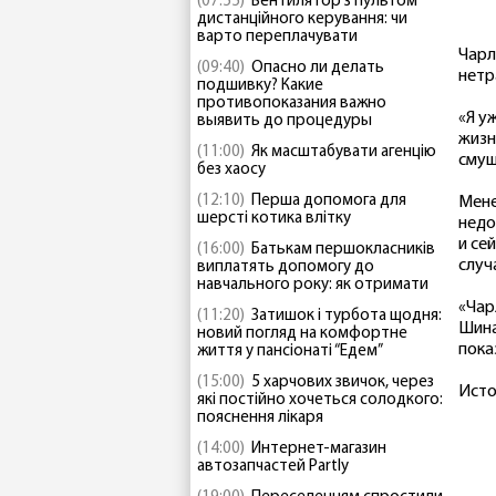
(07:55)
Вентилятор з пультом
дистанційного керування: чи
варто переплачувати
Чарл
(09:40)
Опасно ли делать
нетр
подшивку? Какие
противопоказания важно
«Я у
выявить до процедуры
жизн
(11:00)
Як масштабувати агенцію
смущ
без хаосу
(12:10)
Перша допомога для
Мене
шерсті котика влітку
недо
и се
(16:00)
Батькам першокласників
случ
виплатять допомогу до
навчального року: як отримати
«Чар
(11:20)
Затишок і турбота щодня:
Шина
новий погляд на комфортне
пока
життя у пансіонаті “Едем”
(15:00)
5 харчових звичок, через
Исто
які постійно хочеться солодкого:
пояснення лікаря
(14:00)
Интернет-магазин
автозапчастей Partly