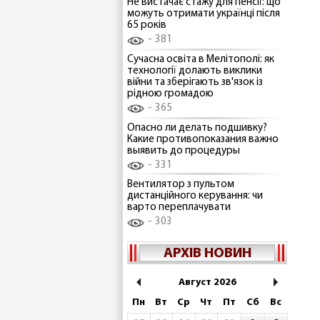
Не вистачає стажу для пенсії: що
можуть отримати українці після
65 років
381
Сучасна освіта в Мелітополі: як
технології долають виклики
війни та зберігають зв'язок із
рідною громадою
365
Опасно ли делать подшивку?
Какие противопоказания важно
выявить до процедуры
331
Вентилятор з пультом
дистанційного керування: чи
варто переплачувати
303
АРХІВ НОВИН
Август 2026
Пн
Вт
Ср
Чт
Пт
Сб
Вс