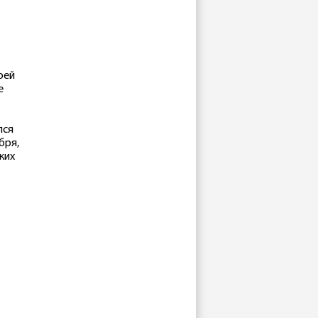
оей
е
лся
бря,
ких