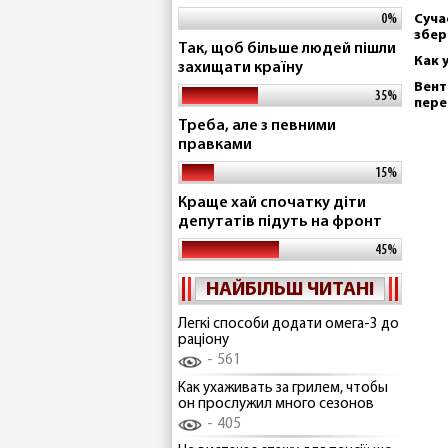
0%
Суча
збер
Так, щоб більше людей пішли
Как 
захищати країну
Вент
35%
пере
Треба, але з певними
правками
15%
Краще хай спочатку діти
депутатів підуть на фронт
45%
НАЙБІЛЬШ ЧИТАНІ
Легкі способи додати омега-3 до
раціону
561
Как ухаживать за грилем, чтобы
он прослужил много сезонов
405