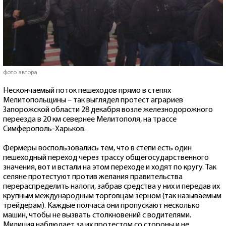
фото автора
Нескончаемый поток пешеходов прямо в степях
Мелитопольщины – так выглядел протест аграриев
Запорожской области 28 декабря возле железнодорожного
переезда в 20 км севернее Мелитополя, на трассе
Симферополь-Харьков.
Фермеры воспользовались тем, что в степи есть один
пешеходный переход через трассу общегосударственного
значения, вот и встали на этом переходе и ходят по кругу. Так
селяне протестуют против желания правительства
перераспределить налоги, забрав средства у них и передав их
крупным международным торговцам зерном (так называемым
трейдерам). Каждые полчаса они пропускают несколько
машин, чтобы не вызвать столкновений с водителями.
Милиция наблюдает за их протестом со стороны и не