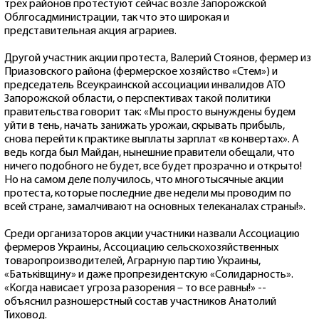
трех районов протестуют сейчас возле Запорожской
Облгосадминистрации, так что это широкая и
представительная акция аграриев.
Другой участник акции протеста, Валерий Стоянов, фермер из
Приазовского района (фермерское хозяйство «Стем») и
председатель Всеукраинской ассоциации инвалидов АТО
Запорожской области, о перспективах такой политики
правительства говорит так: «Мы просто вынуждены будем
уйти в тень, начать занижать урожаи, скрывать прибыль,
снова перейти к практике выплаты зарплат «в конвертах». А
ведь когда был Майдан, нынешние правители обещали, что
ничего подобного не будет, все будет прозрачно и открыто!
Но на самом деле получилось, что многотысячные акции
протеста, которые последние две недели мы проводим по
всей стране, замалчивают на основных телеканалах страны!».
Среди организаторов акции участники назвали Ассоциацию
фермеров Украины, Ассоциацию сельскохозяйственных
товаропроизводителей, Аграрную партию Украины,
«Батьківщину» и даже пропрезидентскую «Солидарность».
«Когда нависает угроза разорения – то все равны!» --
объяснил разношерстный состав участников Анатолий
Тиховод.