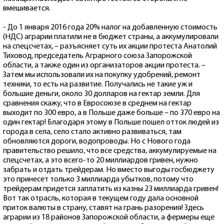
вмешивается.
- До 1 января 2016 года 20% налог на добавленную стоимость
(НДС) аграрии платили не в бюджет страны, а аккумулировали
на спецсчетах, – разъясняет суть их акции протеста Анатолий
Тиховод, председатель Аграрного союза Запорожской
области, а также один из организаторов акции протеста. –
Затем мы использовали их на покупку удобрений, ремонт
техники, то есть на развитие. Получались не такие уж и
большие деньги, около 30 долларов на гектар земли. Для
сравнения скажу, что в Евросоюзе в среднем на гектар
выходит по 300 евро, а в Польше даже больше – по 370 евро на
один гектар! Благодаря этому в Польше пошел отток людей из
города в села, село стало активно развиваться, там
обновляются дороги, водопроводы. Но с Нового года
правительство решило, что все средства, аккумулируемые на
спецсчетах, а это всего-то 20 миллиардов гривен, нужно
забрать и отдать трейдерам. Но вместо выгоды госбюджету
это принесет только 3 миллиарда убытков, потому что
трейдерам придется заплатить из казны 23 миллиарда гривен!
Вот так отрасль, которая в текущем году дала основной
приток валюты в страну, ставят на грань разорения! Здесь
аграрии из 18 районов Запорожской области, а фермеры еще