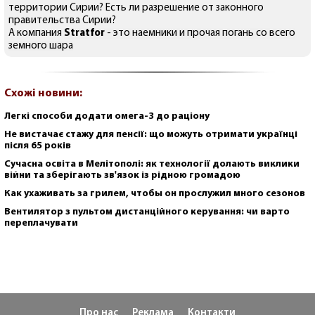
территории Сирии? Есть ли разрешение от законного
правительства Сирии?
А компания
Stratfor
- это наемники и прочая погань со всего
земного шара
Схожі новини:
Легкі способи додати омега-3 до раціону
Не вистачає стажу для пенсії: що можуть отримати українці
після 65 років
Сучасна освіта в Мелітополі: як технології долають виклики
війни та зберігають зв'язок із рідною громадою
Как ухаживать за грилем, чтобы он прослужил много сезонов
Вентилятор з пультом дистанційного керування: чи варто
переплачувати
Про нас
Реклама
Контакти