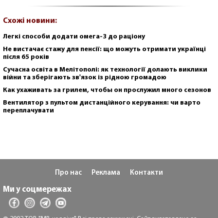
Схожі новини:
Легкі способи додати омега-3 до раціону
Не вистачає стажу для пенсії: що можуть отримати українці
після 65 років
Сучасна освіта в Мелітополі: як технології долають виклики
війни та зберігають зв'язок із рідною громадою
Как ухаживать за грилем, чтобы он прослужил много сезонов
Вентилятор з пультом дистанційного керування: чи варто
переплачувати
Про нас
Реклама
Контакти
Ми у соцмережах