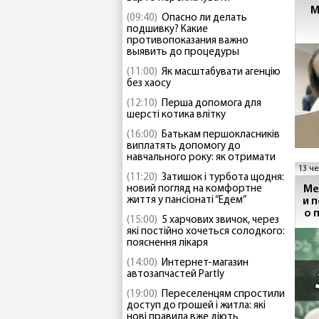
М
(09:40)
Опасно ли делать
подшивку? Какие
противопоказания важно
выявить до процедуры
(11:00)
Як масштабувати агенцію
без хаосу
(12:10)
Перша допомога для
шерсті котика влітку
(16:00)
Батькам першокласників
виплатять допомогу до
навчального року: як отримати
13 че
(11:20)
Затишок і турбота щодня:
Ме
новий погляд на комфортне
життя у пансіонаті “Едем”
и 
о 
(15:00)
5 харчових звичок, через
які постійно хочеться солодкого:
пояснення лікаря
(14:00)
Интернет-магазин
автозапчастей Partly
(19:00)
Переселенцям спростили
доступ до грошей і житла: які
нові правила вже діють