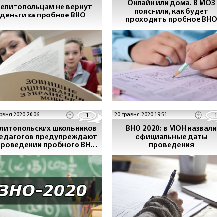
Онлайн или дома. В МОЗ
елитопольцам не вернут
пояснили, как будет
деньги за пробное ВНО
проходить пробное ВНО
рвня 2020 20:06
20 травня 2020 19:51
1
1
литопольских школьников
ВНО 2020: в МОН назвали
педагогов предупреждают
официальные даты
проведении пробного ВНО
проведения
онлайн