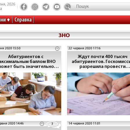
пня, 2026
та
ини
Справка
ЗНО
ня 2020 15:50
22 червня 2020 17:16
Абитуриентов с
Ждут почти 400 тысяч
аксимальным баллом ВНО
абитуриентов. Госкомисс
может быть значительно
разрешила провести
больше, чем в 2019
ВНО-2020 в Украине
рвня 2020 14:46
14 червня 2020 11:01
3