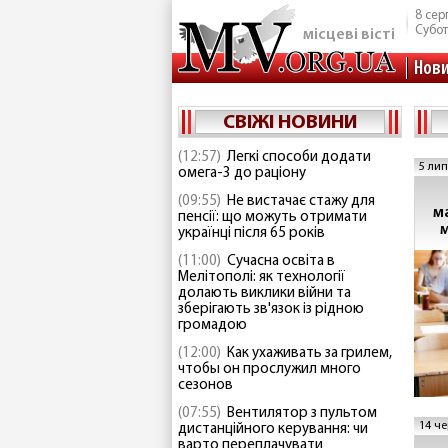
8 сер
Субо
місцеві вісті
Нов
СВІЖІ НОВИНИ
(12:57)
Легкі способи додати
5 лип
омега-3 до раціону
(09:55)
Не вистачає стажу для
м
пенсії: що можуть отримати
українці після 65 років
(11:00)
Сучасна освіта в
Мелітополі: як технології
долають виклики війни та
зберігають зв'язок із рідною
громадою
(12:00)
Как ухаживать за грилем,
чтобы он прослужил много
сезонов
(07:55)
Вентилятор з пультом
14 че
дистанційного керування: чи
варто переплачувати