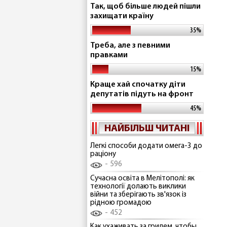
Так, щоб більше людей пішли
захищати країну
35%
Треба, але з певними
правками
15%
Краще хай спочатку діти
депутатів підуть на фронт
45%
НАЙБІЛЬШ ЧИТАНІ
Легкі способи додати омега-3 до
раціону
596
Сучасна освіта в Мелітополі: як
технології долають виклики
війни та зберігають зв'язок із
рідною громадою
452
Как ухаживать за грилем, чтобы