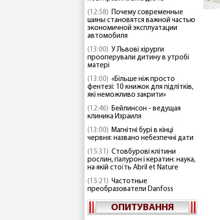
(12:58)
Почему современные
шины становятся важной частью
экономичной эксплуатации
автомобиля
(13:00)
У Львові хірурги
прооперували дитину в утробі
матері
(13:00)
«Більше ніж просто
фентезі: 10 книжок для підлітків,
які неможливо закрити»
(12:46)
Бейлинсон - ведущая
клиника Израиля
(13:00)
Магнітні бурі в кінці
червня: названо небезпечні дати
(15:31)
Стовбурові клітини
рослин, гіалурон і кератин: наука,
на якій стоїть Abril et Nature
(15:21)
Частотные
преобразователи Danfoss
ОПИТУВАННЯ