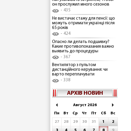
он прослужил много сезонов
435
Не вистачає стажу для пенсії: що
можуть отримати українці після
65 років
424
Опасно ли делать подшивку?
Какие противопоказания важно
выявить до процедуры
367
Вентилятор з пультом
дистанційного керування: чи
варто переплачувати
338
АРХІВ НОВИН
Август 2026
Пн
Вт
Ср
Чт
Пт
Сб
Вс
27
28
29
30
31
1
2
3
4
5
6
7
8
9