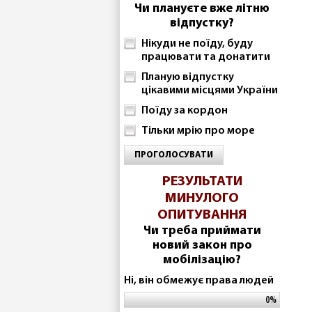
Чи плануєте вже літню
відпустку?
Нікуди не поїду, буду
працювати та донатити
Планую відпустку
цікавими місцями України
Поїду за кордон
Тільки мрію про море
ПРОГОЛОСУВАТИ
РЕЗУЛЬТАТИ
МИНУЛОГО
ОПИТУВАННЯ
Чи треба приймати
новий закон про
мобілізацію?
Ні, він обмежує права людей
0%